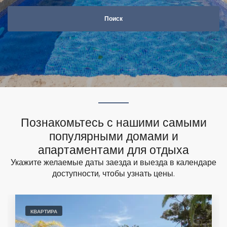
n
G
o
d
o
w
Познакомьтесь с нашими самыми
популярными домами и
апартаментами для отдыха
Укажите желаемые даты заезда и выезда в календаре
доступности, чтобы узнать цены.
КВАРТИРА