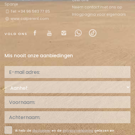
Spanje
Neem contact met ons op
Tel: +34 96 583 77 85
Inlogpagina voor eigenaars
www.calperent.com
Visit our Facebook page
Visit our youtube page
Visit our isntagram pag
Visit our Facebowh
Visit our tikto
VOLG ONS
Mis nooit onze aanbiedingen
Aanhef:
Ik heb de
disclaimer
en de
privacyverklaring
gelezen en