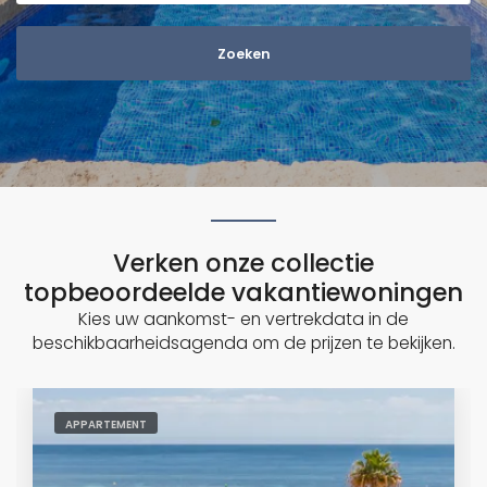
n
G
o
d
o
w
Verken onze collectie
topbeoordeelde vakantiewoningen
Kies uw aankomst- en vertrekdata in de
beschikbaarheidsagenda om de prijzen te bekijken.
APPARTEMENT