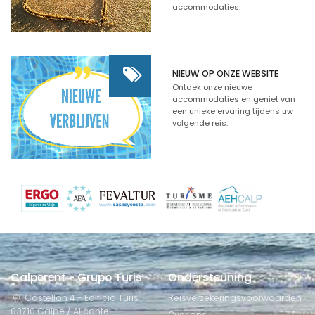
accommodaties.
NIEUW OP ONZE WEBSITE
Ontdek onze nieuwe
accommodaties en geniet van
een unieke ervaring tijdens uw
volgende reis.
Calperent - Grupo Turis
Ondersteuning
Castellon 4 - Edificio Turis
Reisverzekeringsvoorwaarden
03710 Calpe / Alicante
Over ons