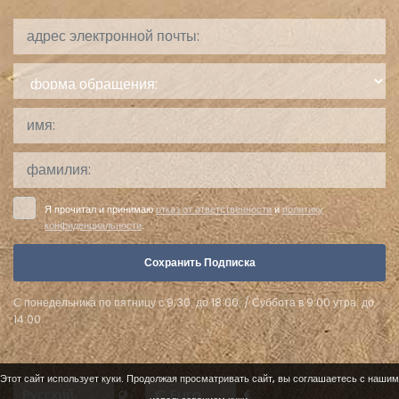
форма
обращения:
Я прочитал и принимаю
отказ от ответственности
и
политику
конфиденциальности
.
Сохранить Подписка
С понедельника по пятницу с 9:30. до 18:00. / Суббота в 9:00 утра. до
14:00.
Этот сайт использует куки. Продолжая просматривать сайт, вы соглашаетесь с нашим
Languages
Currencies