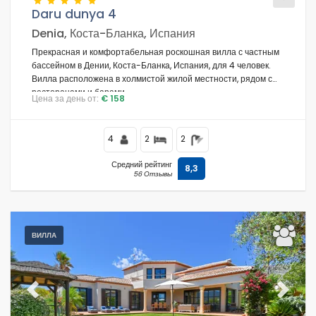
Daru dunya 4
Denia, Коста-Бланка, Испания
Прекрасная и комфортабельная роскошная вилла с частным
Условия
бассейном в Дении, Коста-Бланка, Испания, для 4 человек.
Вилла расположена в холмистой жилой местности, рядом с
ресторанами и барами.
Цена за день от:
€ 158
Hеобязательнo
4
2
2
Средний рейтинг
8,3
56 Отзывы
Расстояния
Комфорт
ВИЛЛА
Услуги
Previous
Next