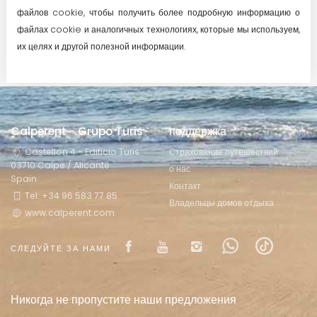
файлов cookie, чтобы получить более подробную информацию о
файлах cookie и аналогичных технологиях, которые мы используем,
их целях и другой полезной информации.
Calperent - Grupo Turis
поддержка
Castellon 4 - Edificio Turis
Страхование путешествий
03710 Calpe / Alicante
о нас
Spain
Контакт
Tel: +34 96 583 77 85
Владельцы домов отдыха
www.calperent.com
Visit our Facebook page
Visit our youtube pag
Visit our isntag
Visit our F
Visit o
СЛЕДУЙТЕ ЗА НАМИ
Никогда не пропустите наши предложения