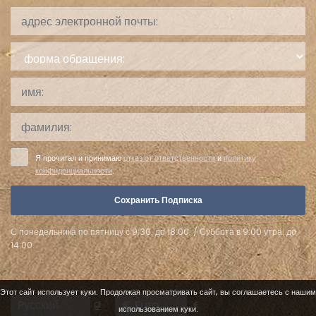
форма
обращения:
Я прочитал и принимаю
отказ от ответственности
и
политику
конфиденциальности
.
Сохранить Подписка
С понедельника по пятницу с 9:30. до 18:00. / Суббота в 9:00 утра. до
14:00.
Этот сайт использует куки. Продолжая просматривать сайт, вы соглашаетесь с нашим
Languages
Currencies
использованием куки.