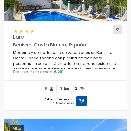
Vistas
Lara
Categorías adicionales
Benissa, Costa Blanca, España
Moderna y cómoda casa de vacaciones en Benissa,
Costa Blanca, España con piscina privada para 6
personas. La casa está situada en una zona residencial
cerca de la playa, a 4 km de la playa Cala Baladrar y a
Precio por día desde:
€ 201
4 km de Moraira.
6
3
2
Valoración media
7,6
10 Valoraciones
VILLA