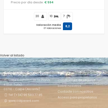
colinas.
Precio por día desde:
€ 594
20
10
7
Valoración media
8,2
13 Valoraciones
Volver al listado
Calperent - Grupo Turis
Apoyo
Calle Castellón de la Plana,
Condiciones de seguros
4 (Edf. Turis)
Sobre nosotros
03710 - Calpe (Alicante)
Contacte con nosotros
Tel: (+34) 96 583 77 85
Acceso para propietarios
www.calperent.com