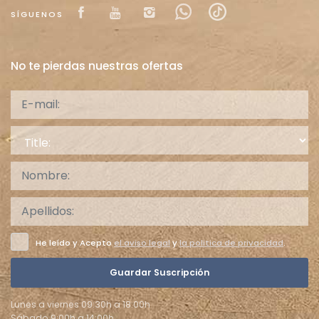
Visit our Facebook page
Visit our youtube page
Visit our isntagram pag
Visit our Facebowh
Visit our tikto
SÍGUENOS
No te pierdas nuestras ofertas
Title:
He leído y Acepto
el aviso legal
y
la politica de privacidad
.
Guardar Suscripción
Lunes a viernes 09:30h a 18:00h
Sábado 9:00h a 14:00h