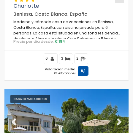
Charlotte
Benissa, Costa Blanca, España
Moderna y cómoda casa de vacaciones en Benissa,
Condiciones
Costa Blanca, España, con piscina privada para 6
personas. La casa está situada en una zona residencial
de playa, a 2 km de la playa Cala Baladrar y a 5 km de
Precio por día desde:
€ 184
Moraira.
Opciones
6
3
2
Valoración media
8,1
16 Valoraciones
Distancias
Confort
CASA DE VACACIONES
Servicios
Previous
Next