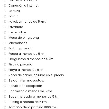
Chimenea abierta
segundo aeropuerto más cercano: Valencia (> 100
Conexión a Internet
kilómetros)
Jacuzzi
se prohíbe fumar
Jardín
se admiten mascotas
Kayak a menos de 5 km.
El alojamiento es muy adecuado para familias con niños
Lavadora
Instalaciones y servicios incluidos en el precio del alquiler
Lavavajillas
de esta casa de vacaciones
Mesa de ping pong
internet (WiFi)
Microondas
plancha y tabla de planchar
Parking privado
ropa de cama y toallas
Pesca a menos de 5 km.
servicio de recepción y servicio de emergencia 24 horas
Piragüismo a menos de 5 km.
ping-pong
calefacción central y aire acondicionado
Piscina privada
Playa a menos de 5 km.
Instalaciones y servicios con coste adicional
Ropa de cama incluida en el precio
jacuzzi al aire libre
Se admiten mascotas.
cama extra y camas/cunas para niños (bajo demanda)
Servicio de recepción
Entretenimiento y actividades de ocio para sus vacaciones
Snorkeling a menos de 5 km.
en Benitachell, Costa Blanca
Supermercado a menos de 5 km.
Surfing a menos de 5 km.
paseo (El Portet) (a menos de 5 kilómetros de la casa)
Tamaño de la parcela 1000 m2.