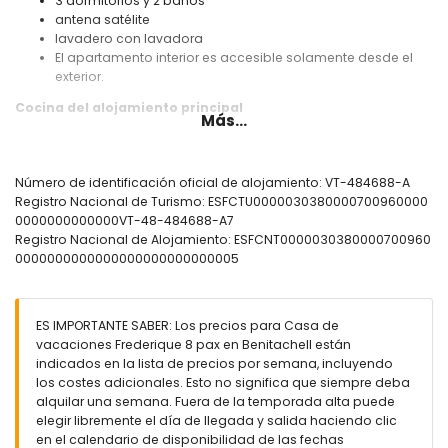
3 dormitorios y 2 baños
antena satélite
lavadero con lavadora
El apartamento interior es accesible solamente desde el
exterior.
Cocina del alojamiento principal
Más...
cocina con placa eléctrica, horno eléctrico, microondas,
lavavajillas, frigorífico con congelador, cafetera, hervidor
eléctrico, batidora, tostadora y exprimidor
Número de identificación oficial de alojamiento: VT-484688-A
Registro Nacional de Turismo: ESFCTU0000030380000700960000
Dormitorios y baños del alojamiento principal
0000000000000VT-48-484688-A7
2 dormitorios con aire acondicionado, cada uno con
Registro Nacional de Alojamiento: ESFCNT0000030380000700960
cama doble
0000000000000000000000000005
dormitorio con 2 camas individuales
baño con lavabo individual, bañera/ducha combinada,
ducha, bidé y aseo
ES IMPORTANTE SABER: Los precios para Casa de
baño con doble lavabo, bañera, ducha y aseo
vacaciones Frederique 8 pax en Benitachell están
Interior del apartamento interior
indicados en la lista de precios por semana, incluyendo
los costes adicionales. Esto no significa que siempre deba
dormitorio con aire acondicionado y cama doble
alquilar una semana. Fuera de la temporada alta puede
baño con lavabo individual, ducha y aseo
elegir libremente el día de llegada y salida haciendo clic
en el calendario de disponibilidad de las fechas
Exterior de esta casa de vacaciones