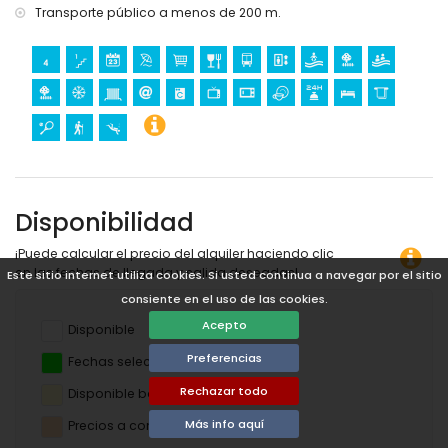
Transporte público a menos de 200 m.
Disponibilidad
¡Puede calcular el precio del alquiler haciendo clic
en las fechas de llegada y salida deseadas!
Este sitio internet utiliza cookies. Si usted continua a navegar por el sitio
consiente en el uso de las cookies.
Acepto
Disponible
Preferencias
Fechas seleccionadas
Rechazar todo
Disponible bajo petición
Más info aquí
Precios a consultar