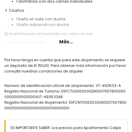
1 dormitorio con dos camas individuales.
🚿 2 baños
1 baño en suite con ducha.
1 baño adicional con ducha.
🪟 Amplia terraza amueblada con vistas al mar.
Más...
❄️ Aire acondicionado.
🌐 Internet de alta velocidad por fibra óptica.
🏊 Piscina comunitaria y ducha exterior.
Por favor tenga en cuenta que para este alojamiento se requiere
un depósito de € 150,00. Para obtener más información por favor
🛝 Parque infantil.
consulte nuestras condiciones de alquiler.
Información útil:
🅿️ Plaza de garaje opcional. Consultar disponibilidad y precio.
Número de identificación oficial de alojamiento: VT-493533-A
Registro Nacional de Turismo: ESFCTU0000030290007607800000
🚭 No está permitido fumar dentro del alojamiento.
0000000000000VUT-493533A8
🚫 No se permiten mascotas.
Registro Nacional de Alojamiento: ESFCNT0000030290007607800
0000000000000000000000000001
📦 Ropa de cama, toallas y paños de cocina incluidos.
📞 Servicio de atención telefónica de emergencia 24 horas.
🔐 Alojamiento registrado oficialmente.
ES IMPORTANTE SABER: Los precios para Apartamento Calpe