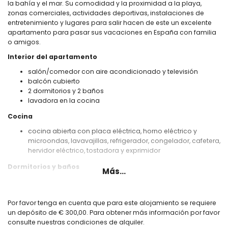
la bahía y el mar. Su comodidad y la proximidad a la playa,
zonas comerciales, actividades deportivas, instalaciones de
entretenimiento y lugares para salir hacen de este un excelente
apartamento para pasar sus vacaciones en España con familia
o amigos.
Interior del apartamento
salón/comedor con aire acondicionado y televisión
balcón cubierto
2 dormitorios y 2 baños
lavadora en la cocina
Cocina
cocina abierta con placa eléctrica, horno eléctrico y
microondas, lavavajillas, refrigerador, congelador, cafetera,
hervidor eléctrico, tostadora y exprimidor
Dormitorios y baños
Más...
dormitorio con aire acondicionado y cama tamaño queen
(de 200 por 160 cm)
dormitorio con aire acondicionado y cama doble (de 200
Por favor tenga en cuenta que para este alojamiento se requiere
por 140 cm)
un depósito de € 300,00. Para obtener más información por favor
2 baños, cada uno con lavabo individual, ducha y aseo
consulte nuestras condiciones de alquiler.