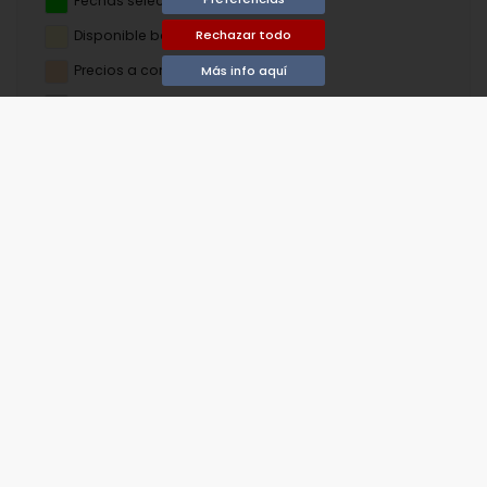
Fechas seleccionadas
Rechazar todo
Disponible bajo petición
Precios a consultar
Más info aquí
Llegada no permitida
Salida no permitida
No disponible
agosto de 2026
lu
ma
mi
ju
vi
sá
do
1
2
3
4
5
6
7
8
9
11
12
13
14
15
10
16
18
19
20
21
22
17
23