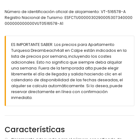
Exterior del apartamento
Número de identificación oficial de alojamiento: VT-516578-A
piscina comunitaria
Registro Nacional de Turismo: ESFCTU0000030290005307340000
jardín con césped y árboles, y mobiliario de jardín con
000000000000VUT0516578-A1
tumbonas
ducha exterior
plaza de aparcamiento cubierta y privada
ES IMPORTANTE SABER: Los precios para Apartamento
Más información
Turquesa Dreambeach4all en Calpe están indicados en la
pueblo más cercano a 2 kilómetros del apartamento
lista de precios por semana, incluyendo los costes
orilla más cercana: mar Mediterráneo (a 200 metros del
adicionales. Esto no significa que siempre deba alquilar
apartamento)
una semana. Fuera de la temporada alta puede elegir
playa más cercana a 200 metros del apartamento
libremente el día de llegada y salida haciendo clic en el
puerto más cercano a 500 metros del apartamento
calendario de disponibilidad de las fechas deseadas, el
aeropuerto más cercano: Alicante (a 80 kilómetros del
alquiler se calcula automáticamente. Si lo desea, puede
apartamento)
reservar directamente en línea con confirmación
segundo aeropuerto más cercano: Valencia (más de 100
inmediata.
kilómetros)
transporte público cercano: autobús a 1000 metros y tren a
3 kilómetros
no se permite fumar
Características
no se permiten mascotas
El edificio donde se encuentra la vivienda tiene ascensor.
El alojamiento es muy adecuado para familias con niños.