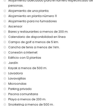
Alojamiento adecuado para el número especificado de
personas.
Servicios e instalaciones incluidos en el precio del alquiler
Alojamiento de una planta.
del apartamento
Alojamiento en planta número 11
internet (WiFi)
Alojamiento para no fumadores
plancha y tabla de planchar
Ascensor
Entretenimiento y actividades de ocio para sus vacaciones
Bares y restaurantes a menos de 200 m.
en Calpe, Costa Blanca
Calendario de disponibilidad en línea
bar (a 500 metros de la casa)
Campo de golf a menos de 5 km.
cine, teatro y discoteca (a 5 kilómetros de la casa)
Cancha de tenis a menos de 1 km.
Conexión a Internet
Deportes
Edificio con 12 plantas
tenis, kayak, snorkel, surf y windsurf (a 1000 metros del
Jardín
apartamento)
Kayak a menos de 500 m.
golf (a 5 kilómetros del apartamento)
Lavadora
Lavavajillas
Microondas
Parking privado
Piscina comunitaria
Playa a menos de 200 m.
Snorkeling a menos de 500 m.