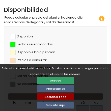
Disponibilidad
¡Puede calcular el precio del alquiler haciendo clic
en las fechas de llegada y salida deseadas!
Disponible
Fechas seleccionadas
Disponible bajo petición
Precios a consultar
Llegada no permitida
Este sitio internet utiliza cookies. Si usted continua a navegar por el sitio
consiente en el uso de las cookies.
Salida no permitida
Acepto
No disponible
Preferencias
agosto de 2026
Rechazar todo
lu
ma
mi
ju
vi
sá
do
Más info aquí