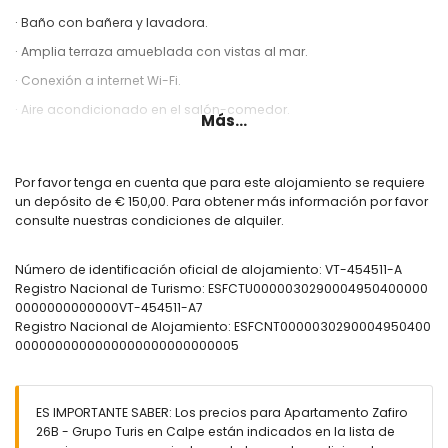
· Baño con bañera y lavadora.
· Amplia terraza amueblada con vistas al mar.
· Conexión a internet Wi-Fi.
· Aire acondicionado en el salón-comedor.
Más...
· Piscina comunitaria.
· Ducha exterior en la zona de piscina.
Por favor tenga en cuenta que para este alojamiento se requiere
INFORMACIÓN ADICIONAL
un depósito de € 150,00. Para obtener más información por favor
consulte nuestras condiciones de alquiler.
· Plaza de parking opcional. Consulte disponibilidad y precio.
· No se admiten animales.
Número de identificación oficial de alojamiento: VT-454511-A
· No está permitido fumar dentro del alojamiento.
Registro Nacional de Turismo: ESFCTU0000030290004950400000
0000000000000VT-454511-A7
· Ropa de cama, toallas y paños de cocina incluidos en el precio.
Registro Nacional de Alojamiento: ESFCNT0000030290004950400
· Asistencia telefónica para emergencias 24 horas.
0000000000000000000000000005
ES IMPORTANTE SABER: Los precios para Apartamento Zafiro
26B - Grupo Turis en Calpe están indicados en la lista de