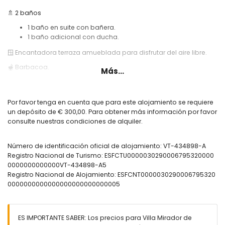
🚿 2 baños
1 baño en suite con bañera.
1 baño adicional con ducha.
🪟 Encantadora terraza amueblada para disfrutar del aire libre.
🫕 Barbacoa.
Más...
❄️ Aire acondicionado en el salón-comedor y en los dormitorios.
🌐 Conexión a internet Wi-Fi.
Por favor tenga en cuenta que para este alojamiento se requiere
🏊 Piscina comunitaria y ducha exterior.
un depósito de € 300,00. Para obtener más información por favor
consulte nuestras condiciones de alquiler.
🅿️ Plaza de aparcamiento.
Información útil:
Número de identificación oficial de alojamiento: VT-434898-A
🚭 No está permitido fumar dentro del alojamiento.
Registro Nacional de Turismo: ESFCTU0000030290006795320000
0000000000000VT-434898-A5
🚫 No se permiten mascotas.
Registro Nacional de Alojamiento: ESFCNT0000030290006795320
📦 Ropa de cama, toallas y paños de cocina incluidos.
0000000000000000000000000005
📞 Servicio de atención telefónica de emergencia 24 horas.
🔐 Alojamiento registrado oficialmente.
ES IMPORTANTE SABER: Los precios para Villa Mirador de