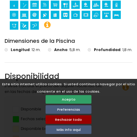
Dimensiones de la Piscina
Longitud
:
12 m.
Ancho
:
5,8 m.
Profundidad
:
1,8 m.
Disponibilidad
Este sitio internet utiliza cookies. Si usted continua a navegar por el sitio
¡Puede calcular el precio del alquiler haciendo clic
en las fechas de llegada y salida deseadas!
consiente en el uso de las cookies.
Acepto
Disponible
Preferencias
Fechas seleccionadas
Rechazar todo
Disponible bajo petición
Más info aquí