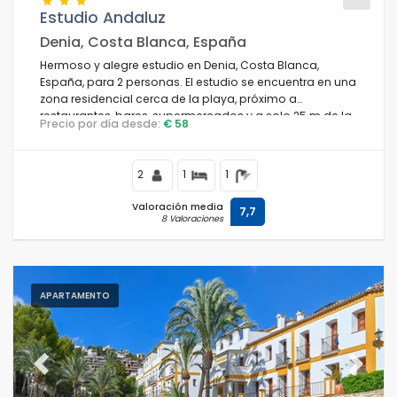
Estudio Andaluz
Denia, Costa Blanca, España
Hermoso y alegre estudio en Denia, Costa Blanca,
Condiciones
España, para 2 personas. El estudio se encuentra en una
zona residencial cerca de la playa, próximo a
restaurantes, bares, supermercados y a solo 25 m de la
Precio por día desde:
€ 58
playa de Les Bovetes.
Opciones
2
1
1
Valoración media
7,7
8 Valoraciones
Distancias
Confort
APARTAMENTO
Servicios
Previous
Next