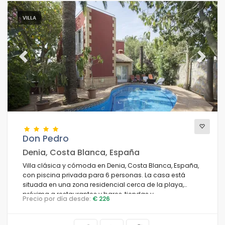
VILLA
Previous
Next
Don Pedro
Denia, Costa Blanca, España
Villa clásica y cómoda en Denia, Costa Blanca, España,
con piscina privada para 6 personas. La casa está
situada en una zona residencial cerca de la playa,
próxima a restaurantes y bares, tiendas y
Precio por día desde:
€ 226
supermercados, a 100 metros de la playa de Las
Marinas, Denia, y a 0,1 km del Mediterráneo, Denia.