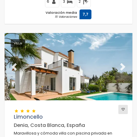
6
3
2
Valoración media
7,7
15 Valoraciones
VILLA
Previous
Next
Limoncello
Denia, Costa Blanca, España
Maravillosa y cómoda villa con piscina privada en