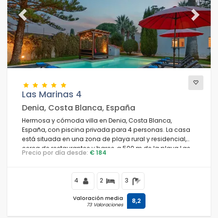
Previous
Next
Las Marinas 4
Denia, Costa Blanca, España
Hermosa y cómoda villa en Denia, Costa Blanca,
España, con piscina privada para 4 personas. La casa
está situada en una zona de playa rural y residencial,
cerca de restaurantes y bares, a 500 m de la playa Las
Precio por día desde:
€ 184
Marinas, Denia, a 5 km de Jávea y a 0,5 km del
Mediterráneo, Jávea.
4
2
3
Valoración media
8,2
73 Valoraciones