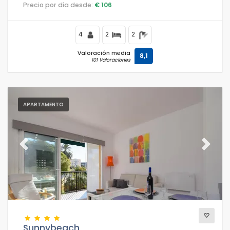
residencial de playa, cerca de restaurantes y bares,
Precio por día desde:
€ 106
tiendas y supermercados, y a solo 200 metros de la
playa Las Marinas, Denia.
4
2
2
Valoración media
8,1
101 Valoraciones
APARTAMENTO
Previous
Next
Sunnybeach