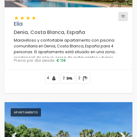
Elia
Denia, Costa Blanca, España
Maravilloso y confortable apartamento con piscina
comunitaria en Denia, Costa Blanca, España para 4
personas. El apartamento está situado en una zona
residencial de playa, cerca de restaurantes y bares,
Precio por día desde:
€ 116
tiendas y supermercados, a 500 m de la playa de Les
Bovetes y a 0,5 km del mar Mediterráneo.
4
2
2
APARTAMENTO