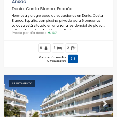
Anxao
Denia, Costa Blanca, España
Hermosa y alegre casa de vacaciones en Denia, Costa
Blanca, España, con piscina privada para 6 personas.
La casa está situada en una zona residencial de playa y
a 3 km de la playa Las Marinas, Denia.
Precio por día desde:
€ 137
6
3
2
Valoración media
7,8
10 Valoraciones
APARTAMENTO
Previous
Next