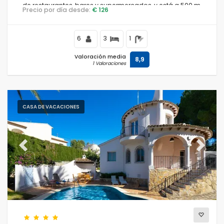
de restaurantes, bares y supermercados, y está a 500 m
Precio por día desde:
€ 126
de la playa de Les Bovetes.
6
3
1
Valoración media
8,9
1 Valoraciones
CASA DE VACACIONES
Previous
Next