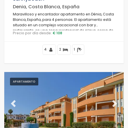
Denia, Costa Blanca, España
Maravilloso y encantador apartamento en Dénia, Costa
Blanca, España, para 4 personas. El apartamento está
situado en un complejo vacacional con bar y
restaurante, en una zona residencial de playa, cerca de
Precio por día desde:
€ 108
tiendas y supermercados, a 2 km de la playa de les
Marines y a 0.
4
2
1
APARTAMENTO
Previous
Next