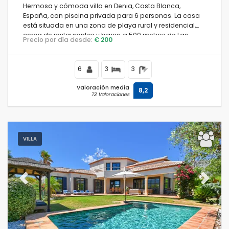
Hermosa y cómoda villa en Denia, Costa Blanca,
España, con piscina privada para 6 personas. La casa
está situada en una zona de playa rural y residencial,
cerca de restaurantes y bares, a 500 metros de Las
Precio por día desde:
€ 200
Marinas, playa de Denia y a 0.
6
3
3
Valoración media
8,2
73 Valoraciones
VILLA
Previous
Next