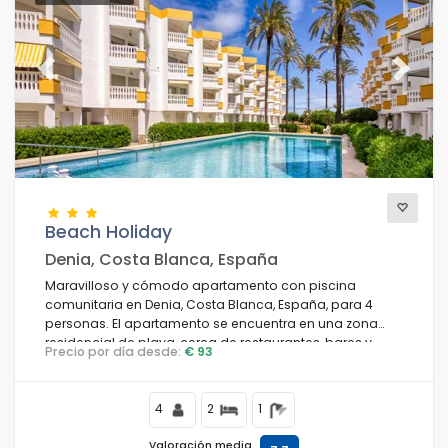
Previous
Next
Beach Holiday
Denia, Costa Blanca, España
Maravilloso y cómodo apartamento con piscina
comunitaria en Denia, Costa Blanca, España, para 4
personas. El apartamento se encuentra en una zona
residencial de playa, cerca de restaurantes, bares y
Precio por día desde:
€ 93
tiendas, y está a 25 m de la playa de Las Marinas / Las
Brisas.
4
2
1
Valoración media