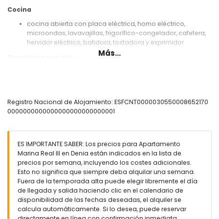
Cocina
cocina abierta con placa eléctrica, horno eléctrico,
microondas, lavavajillas, frigorífico-congelador, cafetera,
hervidor eléctrico, batidora, tostadora y exprimidor
Más...
Dormitorios y baños
dormitorio con aire acondicionado, cama king size (de 200
por 180 cm) y baño en suite
dormitorio con aire acondicionado y cama king size (de
200 por 180 cm)
Registro Nacional de Alojamiento: ESFCNT0000030550008652170
dormitorio con aire acondicionado y 2 camas individuales
0000000000000000000000000001
(de 190 por 90 cm)
baño en suite con lavabo individual, ducha y wc
baño con lavabo individual, ducha y wc
ES IMPORTANTE SABER: Los precios para Apartamento
Exterior del apartamento
Marina Real III en Denia están indicados en la lista de
precios por semana, incluyendo los costes adicionales.
parcela grande y cerrada
Esto no significa que siempre deba alquilar una semana.
piscina comunitaria con forma de laguna
Fuera de la temporada alta puede elegir libremente el día
piscina infantil
de llegada y salida haciendo clic en el calendario de
jardín comunitario con césped y árboles
disponibilidad de las fechas deseadas, el alquiler se
área de juegos
calcula automáticamente. Si lo desea, puede reservar
ducha exterior
directamente en línea con confirmación inmediata.