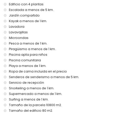
Instalaciones y servicios privados incluidos en el precio del
Edificio con 4 plantas
alquiler
Escalada a menos de 5 km.
internet (WiFi)
Jardín compartido
aspiradora y plancha con tabla de planchar
Kayak a menos de 1 km.
ropa de cama y toallas
Lavadora
servicio de recepción y servicio de emergencia 24 horas
Lavavajillas
calefacción y aire acondicionado
Microondas
Instalaciones / servicios comunitarios
Pesca a menos de 1 km.
Piragüismo a menos de 1 km.
área de fitness
Piscina apta para niños
Instalaciones y servicios privados con suplemento
Piscina comunitaria
cama extra y cuna/cama para niños (bajo demanda)
Playa a menos de 1 km.
Ropa de cama incluida en el precio
Entretenimiento y actividades de ocio para sus vacaciones
Senderos de senderismo a menos de 5 km.
en Denia, Costa Blanca
Servicio de recepción
bar (a menos de 1000 metros de la casa)
Snorkeling a menos de 1 km.
paseo marítimo (Puerto Deportivo) (a menos de 5
Supermercado a menos de 1 km.
kilómetros de la casa)
Surfing a menos de 1 km.
Lugares de interés y cultura en Denia, Costa Blanca
Tamaño de la parcela 10800 m2.
iglesia (Sant Antoni de Pádua) y monumento (Playmobil
Tamaño del edificio 80 m2.