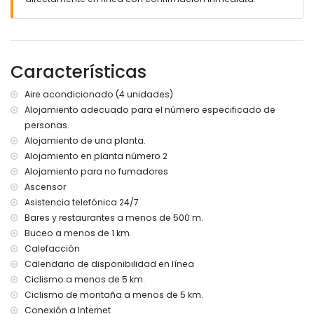
zona de estar y comedor al aire libre
espacio de garaje comunitario
Más información
pueblo más cercano: Puerto Náutico Denia (a menos de
Características
200 metros del apartamento)
orilla o ribera más cercana: Mediterráneo (a menos de
Aire acondicionado (4 unidades)
1000 metros del apartamento)
Alojamiento adecuado para el número especificado de
playa más cercana: Playa de la Marineta (a menos de 1000
personas.
metros del apartamento)
puerto más cercano: Real Club Náutico (a menos de 200
Alojamiento de una planta.
metros del apartamento)
Alojamiento en planta número 2
parque más cercano: Parque Torrequemada (a menos de
Alojamiento para no fumadores
2 kilómetros del apartamento)
Ascensor
aeropuerto más cercano: Alicante (a menos de 100
Asistencia telefónica 24/7
kilómetros del apartamento)
Bares y restaurantes a menos de 500 m.
segundo aeropuerto más cercano: Valencia (> 100
Buceo a menos de 1 km.
kilómetros)
no se permite fumar
Calefacción
no se admiten mascotas
Calendario de disponibilidad en línea
El edificio donde se encuentra el alojamiento dispone de
Ciclismo a menos de 5 km.
ascensor.
Ciclismo de montaña a menos de 5 km.
El alojamiento es muy adecuado para familias con niños
Conexión a Internet