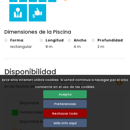
Dimensiones de la Piscina
Forma
:
Longitud
:
Ancho
:
Profundidad
:
rectangular
8 m.
4 m.
2 m.
Disponibilidad
Este sitio internet utiliza cookies. Si usted continua a navegar por el sitio
¡Puede calcular el precio del alquiler haciendo clic
en las fechas de llegada y salida deseadas!
consiente en el uso de las cookies.
Acepto
Disponible
Preferencias
Fechas seleccionadas
Rechazar todo
Disponible bajo petición
Más info aquí