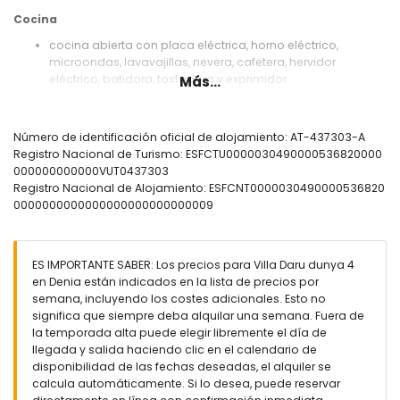
Cocina
cocina abierta con placa eléctrica, horno eléctrico,
microondas, lavavajillas, nevera, cafetera, hervidor
eléctrico, batidora, tostadora y exprimidor
Más...
Habitaciones y baños
dormitorio con aire acondicionado y cama de matrimonio
Número de identificación oficial de alojamiento: AT-437303-A
(200 por 160 cm) y baño en suite
Registro Nacional de Turismo: ESFCTU0000030490000536820000
dormitorio con aire acondicionado y 2 camas individuales
000000000000VUT0437303
(200 por 90 cm)
Registro Nacional de Alojamiento: ESFCNT0000030490000536820
baño en suite con doble lavabo, ducha y WC
0000000000000000000000000009
baño con lavabo individual y ducha
Exterior de esta villa de lujo
ES IMPORTANTE SABER: Los precios para Villa Daru dunya 4
parcela vallada
en Denia están indicados en la lista de precios por
piscina privada de 8 m x 4 m y 2 m de profundidad
semana, incluyendo los costes adicionales. Esto no
maravilloso jardín con césped, árboles y muebles de
significa que siempre deba alquilar una semana. Fuera de
jardín con tumbonas
la temporada alta puede elegir libremente el día de
terraza cubierta
llegada y salida haciendo clic en el calendario de
barbacoa
disponibilidad de las fechas deseadas, el alquiler se
zona de estar exterior y zona de comedor exterior
calcula automáticamente. Si lo desea, puede reservar
2 plazas de aparcamiento privadas