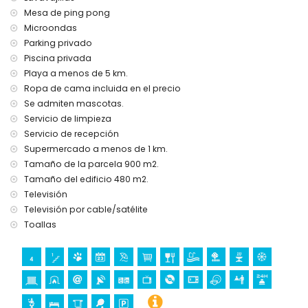
servicio de recepción y servicio de emergencia 24 horas
Mesa de ping pong
ping-pong
Microondas
calefacción central y aire acondicionado
Parking privado
Instalaciones y servicios con coste extra
Piscina privada
servicio diario de limpieza
Playa a menos de 5 km.
cama extra y camas/cunas para niños (bajo demanda)
Ropa de cama incluida en el precio
Se admiten mascotas.
Deportes
Servicio de limpieza
tenis, golf (La Sella, Denia) y equitación (a menos de 10
Servicio de recepción
kilómetros de la villa)
Supermercado a menos de 1 km.
Tamaño de la parcela 900 m2.
Tamaño del edificio 480 m2.
Televisión
Televisión por cable/satélite
Toallas