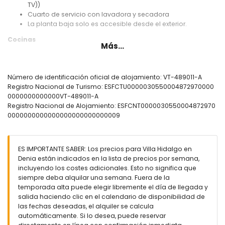
TV))
Cuarto de servicio con lavadora y secadora
La planta baja solo es accesible desde el exterior.
Cocinas
Más...
Cocina con placa eléctrica, horno eléctrico, microondas,
lavavajillas, frigorífico-congelador, cafetera, hervidor
eléctrico, batidora, tostadora y exprimidor
Número de identificación oficial de alojamiento: VT-489011-A
Cocina con microondas y frigorífico
Registro Nacional de Turismo: ESFCTU0000030550004872970000
0000000000000VT-489011-A
Dormitorios y baños
Registro Nacional de Alojamiento: ESFCNT0000030550004872970
Dormitorio con aire acondicionado, cama king-size (de
0000000000000000000000000009
200 por 180cm) y baño en suite
Dormitorio con aire acondicionado y cama doble (de 190
por 135cm)
ES IMPORTANTE SABER: Los precios para Villa Hidalgo en
Dormitorio con aire acondicionado y 2 camas individuales
Denia están indicados en la lista de precios por semana,
(de 200 por 90cm)
incluyendo los costes adicionales. Esto no significa que
Baño en suite con lavabo, bañera, ducha, bidé y váter
siempre deba alquilar una semana. Fuera de la
Baño con lavabo, ducha, bidé y váter
temporada alta puede elegir libremente el día de llegada y
Baño con lavabo, ducha y váter
salida haciendo clic en el calendario de disponibilidad de
Exterior de la villa
las fechas deseadas, el alquiler se calcula
automáticamente. Si lo desea, puede reservar
Parcela grande y cerrada