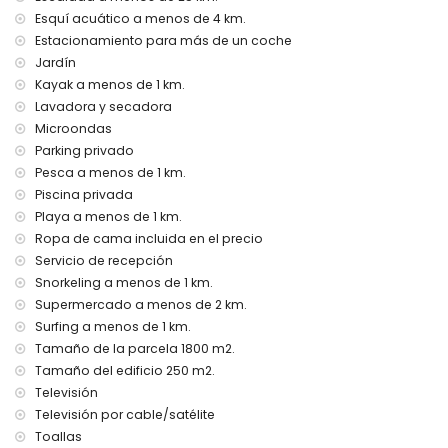
Segundo aeropuerto más cercano: Manises, Valencia (>
Esquí acuático a menos de 4 km.
100 kilómetros)
Transporte público cercano: autobús a menos de 1000
Estacionamiento para más de un coche
metros
Jardín
No se permite fumar
Kayak a menos de 1 km.
No se permiten mascotas
Lavadora y secadora
El alojamiento es muy adecuado para familias con niños
Microondas
Instalaciones y servicios incluidos en el precio del alquiler
Parking privado
de la villa
Pesca a menos de 1 km.
Internet (WiFi)
Piscina privada
Plancha y tabla de planchar
Playa a menos de 1 km.
Ropa de cama y toallas
Ropa de cama incluida en el precio
Servicio de recepción y servicio de emergencia 24 horas
Servicio de recepción
Calefacción central y aire acondicionado
Snorkeling a menos de 1 km.
Instalaciones y servicios con cargo adicional
Supermercado a menos de 2 km.
Surfing a menos de 1 km.
Servicio de aeropuerto
Tamaño de la parcela 1800 m2.
Cama/cuna para niños (bajo demanda)
Tamaño del edificio 250 m2.
Entretenimiento y actividades de ocio para sus vacaciones
Televisión
en Denia, Costa Blanca
Televisión por cable/satélite
Bar y paseo (Paseo Marineta Casiana) (a menos de 1000
Toallas
metros de la casa)