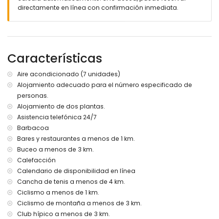
jardín con gravilla, árboles y mobiliario de jardín con
directamente en línea con confirmación inmediata.
tumbonas
3 terrazas
barbacoa
ducha exterior
zona de estar al aire libre y área de comedor exterior
Características
2 plazas de aparcamiento cubiertas privadas y 4 plazas
de aparcamiento privadas
Aire acondicionado (7 unidades)
terraza en la azotea
Alojamiento adecuado para el número especificado de
Más información
personas.
Alojamiento de dos plantas.
pueblo más cercano: Denia (a menos de 2 kilómetros de la
Asistencia telefónica 24/7
villa)
Barbacoa
orilla o ribera más cercana: Mar Mediterráneo (a menos de
2 kilómetros de la villa)
Bares y restaurantes a menos de 1 km.
playa más cercana: Playa Punta Raset (a menos de 4
Buceo a menos de 3 km.
kilómetros de la villa)
Calefacción
puerto más cercano: Puerto de Denia (a menos de 2
Calendario de disponibilidad en línea
kilómetros de la villa)
Cancha de tenis a menos de 4 km.
aeropuerto más cercano: Aeropuerto de Alicante-Elche (a
Ciclismo a menos de 1 km.
menos de 100 kilómetros de la villa)
segundo aeropuerto más cercano: Aeropuerto de Valencia
Ciclismo de montaña a menos de 3 km.
(a menos de 100 kilómetros de la villa)
Club hípico a menos de 3 km.