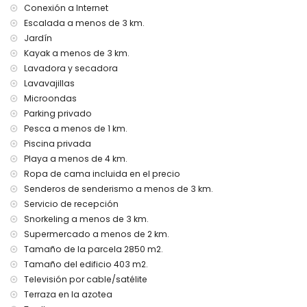
no se permiten mascotas
Conexión a Internet
El alojamiento es muy adecuado para familias con niños
Escalada a menos de 3 km.
Instalaciones y servicios incluidos en el precio del alquiler
Jardín
de la villa
Kayak a menos de 3 km.
Lavadora y secadora
internet (fibra óptica)
Lavavajillas
plancha y tabla de planchar
ropa de cama y toallas
Microondas
servicio de recepción y servicio de emergencia 24 horas
Parking privado
calefacción por suelo radiante y aire acondicionado
Pesca a menos de 1 km.
Piscina privada
Instalaciones y servicios con coste extra
Playa a menos de 4 km.
cama extra y cama/cuna para niños (bajo petición)
Ropa de cama incluida en el precio
Entretenimiento y actividades de ocio para sus vacaciones
Senderos de senderismo a menos de 3 km.
en Denia, Costa Blanca
Servicio de recepción
teatro, bar y paseo (Explanada Cervantes) (a menos de
Snorkeling a menos de 3 km.
1000 metros de la casa)
Supermercado a menos de 2 km.
cine, discoteca y club nocturno (a menos de 5 kilómetros
Tamaño de la parcela 2850 m2.
de la casa)
Tamaño del edificio 403 m2.
Sitios de interés y cultura en Denia, Costa Blanca
Televisión por cable/satélite
Terraza en la azotea
monumento (Plaza del Convento) (a menos de 1000