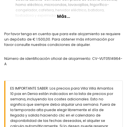
horno eléctrico, microondas, lavavajillas, frigorífico-
congelador, cafetera, hervidor eléctrico, batidora,
tostadora y exprimidor
Más...
Habitaciones y baños
dormitorio con aire acondicionado y sofá cama
Por favor tenga en cuenta que para este alojamiento se requiere
dormitorio con cama doble, televisión, baño en suite y aire
un depósito de € 1.500,00. Para obtener más información por
acondicionado
favor consulte nuestras condiciones de alquiler.
2 dormitorios, cada uno con cama doble, baño en suite y
aire acondicionado
Número de identificación oficial de alojamiento: CV-VUT0514964-
dormitorio con 2 camas individuales, baño en suite y aire
A
acondicionado
baño en suite con doble lavabo, bañera, ducha, bidé,
inodoro y secador de pelo
baño en suite con doble lavabo, ducha, bidé, inodoro y
secador de pelo
ES IMPORTANTE SABER: Los precios para Villa Villa Amantos
2 baños en suite, cada uno con lavabo sencillo, ducha,
10 pax en Denia están indicados en la lista de precios por
inodoro y secador de pelo
semana, incluyendo los costes adicionales. Esto no
baño con doble lavabo, ducha, inodoro y secador de pelo
significa que siempre deba alquilar una semana. Fuera de
la temporada alta puede elegir libremente el día de
Exterior de la villa
llegada y salida haciendo clic en el calendario de
parcela grande y cerrada
disponibilidad de las fechas deseadas, el alquiler se
piscina privada de 10m x 5m y 2m de profundidad
calcula automáticamente. Si lo desea, puede reservar