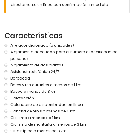
tumbonas
directamente en línea con confirmación inmediata.
3 terrazas
barbacoa
ducha exterior
zona de estar al aire libre y zona de comedor al aire libre
2 plazas de aparcamiento cubiertas privadas y 4 plazas
Características
de aparcamiento privadas
terraza en la azotea
Aire acondicionado (5 unidades)
Alojamiento adecuado para el número especificado de
Más información
personas.
pueblo más cercano: Denia (a menos de 2 kilómetros de la
Alojamiento de dos plantas.
villa)
Asistencia telefónica 24/7
costa o ribera más cercana: Mar Mediterráneo (a menos
Barbacoa
de 2 kilómetros de la villa)
playa más cercana: Playa Punta Raset (a menos de 4
Bares y restaurantes a menos de 1 km.
kilómetros de la villa)
Buceo a menos de 3 km.
puerto más cercano: Puerto de Denia (a menos de 2
Calefacción
kilómetros de la villa)
Calendario de disponibilidad en línea
aeropuerto más cercano: Aeropuerto de Alicante-Elche (a
Cancha de tenis a menos de 4 km.
menos de 100 kilómetros de la villa)
Ciclismo a menos de 1 km.
segundo aeropuerto más cercano: Aeropuerto de Valencia
(a menos de 100 kilómetros de la villa)
Ciclismo de montaña a menos de 3 km.
no se admiten mascotas
Club hípico a menos de 3 km.