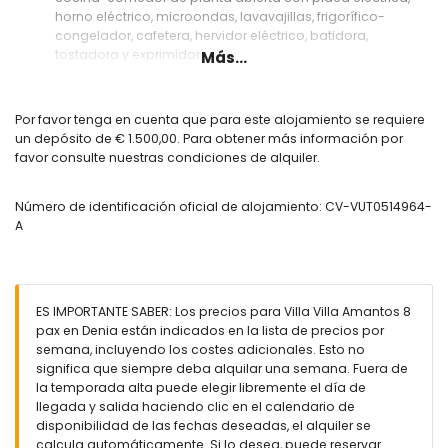
horno eléctrico, microondas, lavavajillas, frigorífico-
congelador, cafetera, hervidor eléctrico, batidora,
tostadora y exprimidor
Más...
Dormitorios y baños
dormitorio con aire acondicionado, cama doble, televisión
Por favor tenga en cuenta que para este alojamiento se requiere
y baño en suite
un depósito de € 1.500,00. Para obtener más información por
2 dormitorios con aire acondicionado, cada uno con
favor consulte nuestras condiciones de alquiler.
cama doble y baño en suite
dormitorio con aire acondicionado, 2 camas individuales y
Número de identificación oficial de alojamiento: CV-VUT0514964-
baño en suite
A
baño en suite con doble lavabo, bañera, ducha, bidé,
inodoro y secador de pelo
baño en suite con doble lavabo, ducha, bidé, inodoro y
secador de pelo
2 baños en suite, cada uno con lavabo individual, ducha,
ES IMPORTANTE SABER: Los precios para Villa Villa Amantos 8
inodoro y secador de pelo
pax en Denia están indicados en la lista de precios por
baño con doble lavabo, ducha, inodoro y secador de pelo
semana, incluyendo los costes adicionales. Esto no
significa que siempre deba alquilar una semana. Fuera de
Exterior de la villa
la temporada alta puede elegir libremente el día de
parcela grande y cerrada
llegada y salida haciendo clic en el calendario de
piscina privada de 10m x 5m y 2m de profundidad
disponibilidad de las fechas deseadas, el alquiler se
jardín con grava, árboles y mobiliario de jardín con
calcula automáticamente. Si lo desea, puede reservar