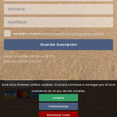
He leído y Acepto
el aviso legal
y
la politica de privacidad
.
Guardar Suscripción
Lunes a viernes 09:30h a 18:00h
Sábado 9:00h a 14:00h
Languages
Currencies
Este sitio internet utiliza cookies. Si usted continua a navegar por el sitio
consiente en el uso de las cookies.
Acepto
Preferencias
Condiciones de Alquiler
Protección de datos
Aviso legal
Preferencias de cookies
Rechazar todo