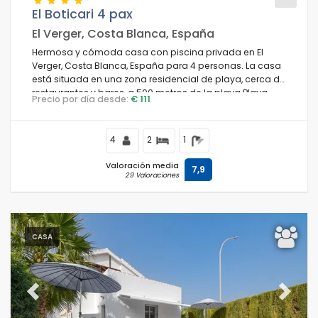
El Boticari 4 pax
El Verger, Costa Blanca, España
Hermosa y cómoda casa con piscina privada en El
Condiciones
Verger, Costa Blanca, España para 4 personas. La casa
está situada en una zona residencial de playa, cerca de
restaurantes y bares, a 500 metros de la playa Playa
Precio por día desde:
€ 111
L'Almadrava y a 500 metros del Mar Mediterráneo.
Opciones
4
2
1
Valoración media
7,9
29 Valoraciones
Distancias
Confort
CASA
Servicios
Previous
Next