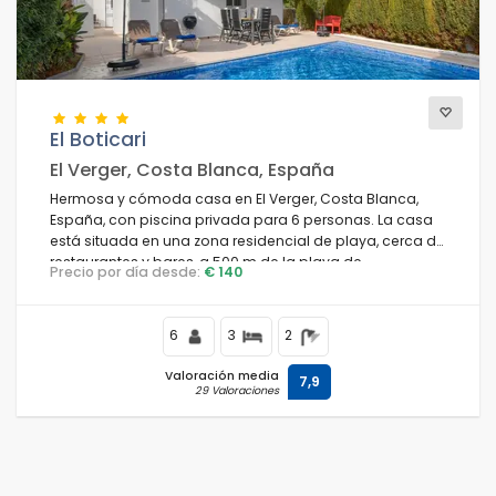
Vistas
El Boticari
Categorías adicionales
El Verger, Costa Blanca, España
Hermosa y cómoda casa en El Verger, Costa Blanca,
España, con piscina privada para 6 personas. La casa
está situada en una zona residencial de playa, cerca de
restaurantes y bares, a 500 m de la playa de
Precio por día desde:
€ 140
L'Almadrava y a 0,5 km del Mar Mediterráneo.
6
3
2
Valoración media
7,9
29 Valoraciones