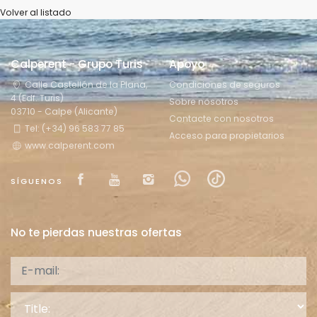
Volver al listado
Calperent - Grupo Turis
Apoyo
Calle Castellón de la Plana,
Condiciones de seguros
4 (Edf. Turis)
Sobre nosotros
03710 - Calpe (Alicante)
Contacte con nosotros
Tel: (+34) 96 583 77 85
Acceso para propietarios
www.calperent.com
Visit our Facebook page
Visit our youtube page
Visit our isntagram pag
Visit our Facebowh
Visit our tikto
SÍGUENOS
No te pierdas nuestras ofertas
Title: