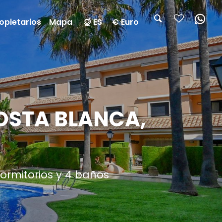
opietarios
Mapa
ES
€ Euro
OSTA BLANCA,
ormitorios y 4 baños