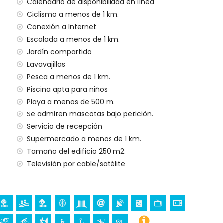
 menos de 500 metros del apartamento)
Calendario de disponibilidad en línea
nos de 1000 metros del apartamento)
Ciclismo a menos de 1 km.
e 3 kilómetros del apartamento)
Conexión a Internet
nos de 100 kilómetros del apartamento)
Escalada a menos de 1 km.
a (> 100 kilómetros)
Jardín compartido
Lavavajillas
Pesca a menos de 1 km.
ilias con niños
Piscina apta para niños
ecio del alquiler del apartamento
Playa a menos de 500 m.
Se admiten mascotas bajo petición.
Servicio de recepción
Supermercado a menos de 1 km.
gencia 24 horas
Tamaño del edificio 250 m2.
ondicionado
Televisión por cable/satélite
al
etición)
a sus vacaciones en Jávea, Costa Blanca