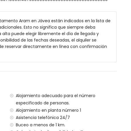
as individuales (190 x 90 cm) y ventilador
mbinación bañera/ducha, bidé y WC
y WC
tamento Aram en Jávea están indicados en la lista de
ha y WC
dicionales. Esto no significa que siempre deba
alta puede elegir libremente el día de llegada y
onibilidad de las fechas deseadas, el alquiler se
de reservar directamente en línea con confirmación
muebles de jardín con tumbonas
Alojamiento adecuado para el número
especificado de personas.
Alojamiento en planta número 1
Asistencia telefónica 24/7
 1000 metros del apartamento)
Buceo a menos de 1 km.
rráneo, Jávea (a menos de 500 metros del apartamento)