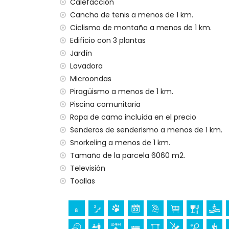
playa más cercana: El Arenal, Jávea (a
Calefacción
puerto más cercano: Nou Fontana (a me
Cancha de tenis a menos de 1 km.
parque más cercano: Montgó (a menos d
Ciclismo de montaña a menos de 1 km.
aeropuerto más cercano: Alicante (a me
Edificio con 3 plantas
segundo aeropuerto más cercano: Valenci
Jardín
prohibido fumar
Lavadora
consultar si se permiten mascotas
Microondas
El alojamiento es muy adecuado para fam
Piragüismo a menos de 1 km.
Instalaciones y servicios incluidos en el pr
Piscina comunitaria
internet (WiFi)
Ropa de cama incluida en el precio
plancha y tabla de planchar
Senderos de senderismo a menos de 1 km.
ropa de cama y toallas
Snorkeling a menos de 1 km.
servicio de recepción y servicio de emer
Tamaño de la parcela 6060 m2.
calefacción por suelo radiante y aire ac
Televisión
Instalaciones y servicios con coste adicion
Toallas
cama extra y cuna/cama para niños (a p
Entretenimiento y actividades de ocio par