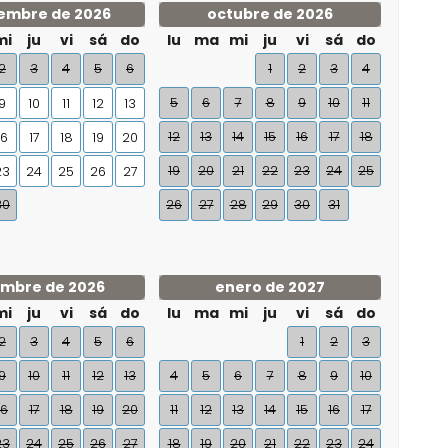
embre de 2026
octubre de 2026
mi
ju
vi
sá
do
lu
ma
mi
ju
vi
sá
do
2
3
4
5
6
1
2
3
4
5
6
7
8
9
10
11
9
10
11
12
13
12
13
14
15
16
17
18
16
17
18
19
20
19
20
21
22
23
24
25
23
24
25
26
27
30
26
27
28
29
30
31
embre de 2026
enero de 2027
mi
ju
vi
sá
do
lu
ma
mi
ju
vi
sá
do
2
3
4
5
6
1
2
3
9
10
11
12
13
4
5
6
7
8
9
10
16
17
18
19
20
11
12
13
14
15
16
17
23
24
25
26
27
18
19
20
21
22
23
24