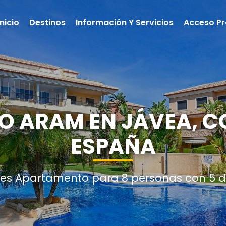
Inicio
Destinos
Información Y Servicios
Acceso Pr
 ARAM EN JÁVEA, C
ESPAÑA
nes Apartamento para 8 personas con 5 d