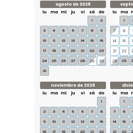
agosto de 2026
septi
lu
ma
mi
ju
vi
sá
do
lu
ma
1
2
1
3
4
5
6
7
8
9
7
8
10
11
12
13
14
15
16
14
15
17
18
19
20
21
22
23
21
22
24
25
26
27
28
29
29
30
28
31
noviembre de 2026
dici
lu
ma
mi
ju
vi
sá
do
lu
ma
1
1
2
3
4
5
6
7
8
7
8
9
10
11
12
13
14
15
14
15
16
17
18
19
20
21
22
21
22