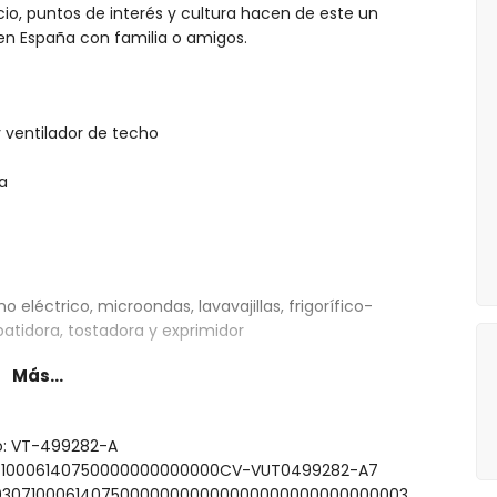
cio, puntos de interés y cultura hacen de este un
en España con familia o amigos.
y ventilador de techo
ía
 eléctrico, microondas, lavavajillas, frigorífico-
batidora, tostadora y exprimidor
Más...
king-size (200 x 200 cm), ventilador y baño en suite
queen-size (200 x 150 cm), ventilador y baño en suite
to: VT-499282-A
 queen-size (200 x 150 cm) y ventilador
030710006140750000000000000CV-VUT0499282-A7
individual (200 x 90 cm), ventilador y baño en suite
0000307100061407500000000000000000000000000003