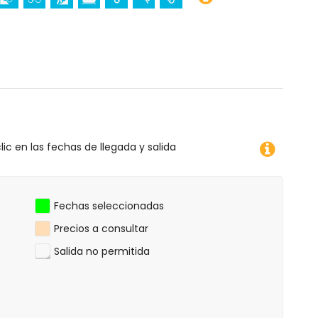
l y Jávea) (a menos de 1000 metros de la casa)
)
ta Blanca
 (Virgen de Loreto, Puerto, Jávea), ruina (Molinos de
ea, Jávea), edificio arquitectónico (Pueblo de Jávea,
 y Jávea) (a menos de 5 kilómetros del alojamiento)
nos de 25 kilómetros del alojamiento)
lic en las fechas de llegada y salida
iclismo, escalada, canotaje, pesca, buceo y snorkel (a
)
tros del apartamento)
Fechas seleccionadas
Precios a consultar
Salida no permitida