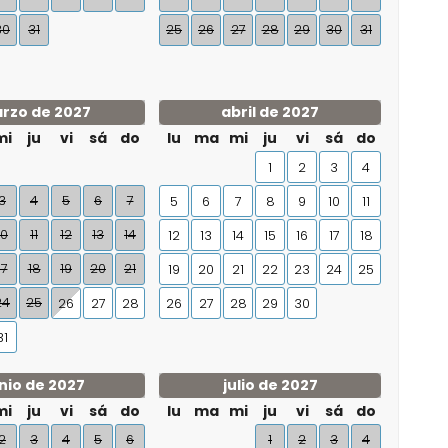
30
31
25
26
27
28
29
30
31
rzo de 2027
abril de 2027
mi
ju
vi
sá
do
lu
ma
mi
ju
vi
sá
do
1
2
3
4
3
4
5
6
7
5
6
7
8
9
10
11
10
11
12
13
14
12
13
14
15
16
17
18
17
18
19
20
21
19
20
21
22
23
24
25
24
25
26
27
28
26
27
28
29
30
31
nio de 2027
julio de 2027
mi
ju
vi
sá
do
lu
ma
mi
ju
vi
sá
do
2
3
4
5
6
1
2
3
4