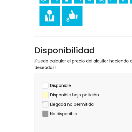
discoteca, bar, paseo marítimo (El Arena
cine (a menos de 5 kilómetros de la casa
Lugares de interés y cultura en Jávea, Cos
museo (Histórico de Jávea, Jávea), iglesia
Viento, Jávea), monumento (Pueblo de Jáv
Jávea), lugar histórico (Pueblo de Jávea
castillo (Portal de la Vila y Denia) (a me
Disponibilidad
Deportes
¡Puede calcular el precio del alquiler haciendo c
tenis, senderismo, ciclismo de montaña, c
deseadas!
menos de 1000 metros del apartamento
golf y equitación (a menos de 10 kilóme
Disponible
Disponible bajo petición
Llegada no permitida
No disponible