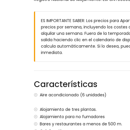
dormitorio con aire acondicionado, 2 cam
baño en suite con lavabo individual, co
baño en suite con doble lavabo, ducha 
ES IMPORTANTE SABER: Los precios para Apar
baño en suite con lavabo individual, duc
precios por semana, incluyendo los costes a
baño con lavabo individual, ducha y WC
alquilar una semana. Fuera de la temporada 
Exterior del apartamento
salida haciendo clic en el calendario de disp
calcula automáticamente. Si lo desea, pue
parcela grande y cerrada
inmediata.
piscina comunitaria en forma de laguna
piscina infantil
hermoso jardín con césped y árboles y 
jardín comunitario con césped y árboles
2 terrazas, incluyendo 1 cubierta
Características
ducha exterior
zona de estar exterior y comedor exterior
Aire acondicionado (6 unidades)
espacio de garaje comunitario
Más información
Alojamiento de tres plantas.
Alojamiento para no fumadores
pueblo más cercano: Jávea (a menos de
Bares y restaurantes a menos de 500 m.
ribera o costa más cercana: Mar Medite