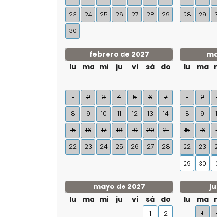
23
24
25
26
27
28
29
28
29
30
febrero de 2027
ma
lu
ma
mi
ju
vi
sá
do
lu
ma
1
2
3
4
5
6
7
1
2
8
9
10
11
12
13
14
8
9
15
16
17
18
19
20
21
15
16
22
23
24
25
26
27
28
22
23
29
30
mayo de 2027
ju
lu
ma
mi
ju
vi
sá
do
lu
ma
1
1
2