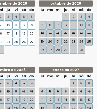
embre de 2026
octubre de 2026
mi
ju
vi
sá
do
lu
ma
mi
ju
vi
sá
do
2
3
4
5
6
1
2
3
4
5
6
7
8
9
10
11
9
10
11
12
13
12
13
14
15
16
17
18
16
17
18
19
20
19
20
21
22
23
24
25
23
24
25
26
27
30
26
27
28
29
30
31
embre de 2026
enero de 2027
mi
ju
vi
sá
do
lu
ma
mi
ju
vi
sá
do
2
3
4
5
6
1
2
3
9
10
11
12
13
4
5
6
7
8
9
10
16
17
18
19
20
11
12
13
14
15
16
17
23
24
25
26
27
18
19
20
21
22
23
24