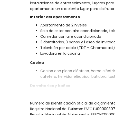
instalaciones de entretenimiento, lugares para s
apartamento un excelente lugar para disfrutar
Interior del apartamento
Apartamento de 2 niveles
Sala de estar con aire acondicionado, tel
Comedor con aire acondicionado
3 dormitorios, 3 baños y 1 aseo de invitad
Televisión por cable (TDT + Chromecast)
Lavadora en la cocina
Cocina
Cocina con placa eléctrica, horno eléctric
cafetera, hervidor eléctrico, batidora, to
Dormitorios y baños
Dormitorio con aire acondicionado, cama
en suite
Número de identificación oficial de alojamien
Dormitorio con aire acondicionado, cama 
Registro Nacional de Turismo: ESFCTU0000
suite
Registro Nacional de Alojamiento: ESFCNT0