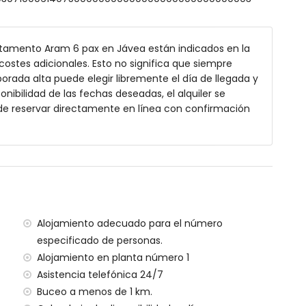
as individuales (de 190 por 90 cm) y ventilador
mbinación bañera/ducha, bidé y WC
ha y WC
rtamento Aram 6 pax en Jávea están indicados en la
costes adicionales. Esto no significa que siempre
rada alta puede elegir libremente el día de llegada y
onibilidad de las fechas deseadas, el alquiler se
de reservar directamente en línea con confirmación
obiliario de jardín con tumbonas
Alojamiento adecuado para el número
especificado de personas.
Alojamiento en planta número 1
 1000 metros del apartamento)
Asistencia telefónica 24/7
eo, Jávea (a menos de 500 metros del apartamento)
Buceo a menos de 1 km.
 menos de 500 metros del apartamento)