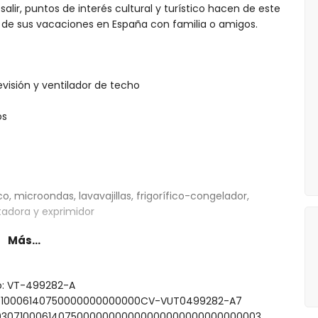
alir, puntos de interés cultural y turístico hacen de este
 de sus vacaciones en España con familia o amigos.
evisión y ventilador de techo
os
o, microondas, lavavajillas, frigorífico-congelador,
stadora y exprimidor
Más...
 de matrimonio (de 200 por 150 cm), ventilador y baño
to: VT-499282-A
individual (de 200 por 90 cm), ventilador y baño en
030710006140750000000000000CV-VUT0499282-A7
0000307100061407500000000000000000000000000003