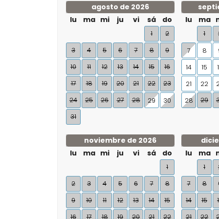
agosto de 2026
septi
lu
ma
mi
ju
vi
sá
do
lu
ma
1
2
1
3
4
5
6
7
8
9
7
8
10
11
12
13
14
15
16
14
15
17
18
19
20
21
22
23
21
22
24
25
26
27
28
29
29
30
28
31
noviembre de 2026
dici
lu
ma
mi
ju
vi
sá
do
lu
ma
1
1
2
3
4
5
6
7
8
7
8
9
10
11
12
13
14
15
14
15
16
17
18
19
20
21
22
21
22