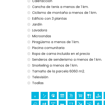
Puerto más cercano: Nou Fontana (a me
Calefacción
Parque más cercano: Montgó (a menos d
Cancha de tenis a menos de 1 km.
Aeropuerto más cercano: Alicante (a me
Ciclismo de montaña a menos de 1 km.
Segundo aeropuerto más cercano: Valenci
Edificio con 3 plantas
No se permite fumar
Jardín
Consultar si se permiten mascotas
Lavadora
El alojamiento es muy adecuado para fam
Microondas
Instalaciones y servicios incluidos en el pr
Piragüismo a menos de 1 km.
Internet (WiFi)
Piscina comunitaria
Plancha y tabla de planchar
Ropa de cama incluida en el precio
Ropa de cama y toallas
Senderos de senderismo a menos de 1 km.
Servicio de recepción y servicio de emer
Snorkeling a menos de 1 km.
Calefacción por suelo radiante y aire ac
Tamaño de la parcela 6060 m2.
Instalaciones y servicios con coste adicion
Televisión
Toallas
Cama extra y cuna (bajo demanda)
Entretenimiento y actividades de ocio par
Discoteca, bar, paseo marítimo (El Arena