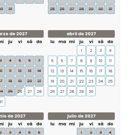
30
31
25
26
27
28
29
30
31
rzo de 2027
abril de 2027
mi
ju
vi
sá
do
lu
ma
mi
ju
vi
sá
do
1
2
3
4
3
4
5
6
7
5
6
7
8
9
10
11
10
11
12
13
14
12
13
14
15
16
17
18
17
18
19
20
21
19
20
21
22
23
24
25
24
25
26
27
28
26
27
28
29
30
31
nio de 2027
julio de 2027
mi
ju
vi
sá
do
lu
ma
mi
ju
vi
sá
do
2
3
4
5
6
1
2
3
4