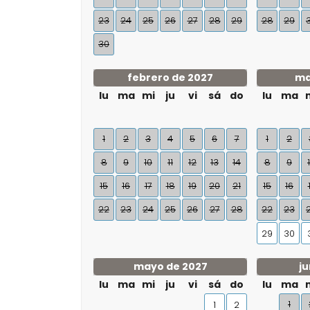
23
24
25
26
27
28
29
28
29
30
febrero de 2027
ma
lu
ma
mi
ju
vi
sá
do
lu
ma
1
2
3
4
5
6
7
1
2
8
9
10
11
12
13
14
8
9
15
16
17
18
19
20
21
15
16
22
23
24
25
26
27
28
22
23
29
30
mayo de 2027
ju
lu
ma
mi
ju
vi
sá
do
lu
ma
1
1
2