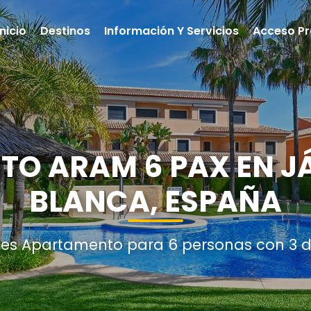
Inicio
Destinos
Información Y Servicios
Acceso Pr
O ARAM 6 PAX EN J
BLANCA, ESPAÑA
nes Apartamento para 6 personas con 3 d