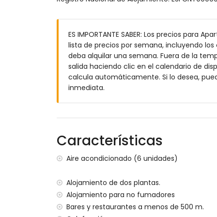
Dormitorio con aire acondicionado, 2 cam
Baño en suite con lavabo individual, co
Baño en suite con lavabo individual, duc
ES IMPORTANTE SABER: Los precios para Apa
Baño con lavabo individual, ducha y WC
lista de precios por semana, incluyendo los 
Exterior del apartamento
deba alquilar una semana. Fuera de la tempo
salida haciendo clic en el calendario de disp
Parcela grande y cerrada
calcula automáticamente. Si lo desea, pue
Piscina comunitaria de forma de laguna
inmediata.
Piscina infantil
Hermoso jardín con césped y árboles, y m
Jardín comunitario con césped y árboles
2 terrazas, de las cuales 1 está cubierta
Ducha exterior
Características
Zona de estar y comedor exterior
Espacio de garaje comunitario
Aire acondicionado (6 unidades)
Más información
Alojamiento de dos plantas.
Pueblo más cercano: Jávea (a menos de
Alojamiento para no fumadores
Orilla o ribera más cercana: Mediterrán
Bares y restaurantes a menos de 500 m.
Playa más cercana: El Arenal, Jávea (a