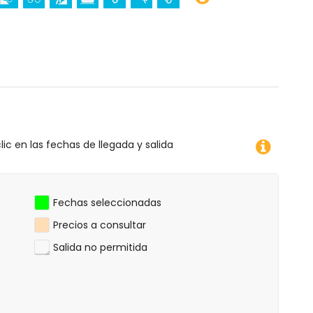
a)
 (Virgen de Loreto, Puerto, Jávea), ruina (Molinos de
ea, Jávea), edificio arquitectónico (Pueblo de Jávea,
 y Jávea) (a menos de 5 kilómetros del alojamiento)
nos de 25 kilómetros del alojamiento)
ciclismo, escalada, piragüismo, pesca, buceo y
lic en las fechas de llegada y salida
 apartamento)
tros del apartamento)
Fechas seleccionadas
Precios a consultar
Salida no permitida