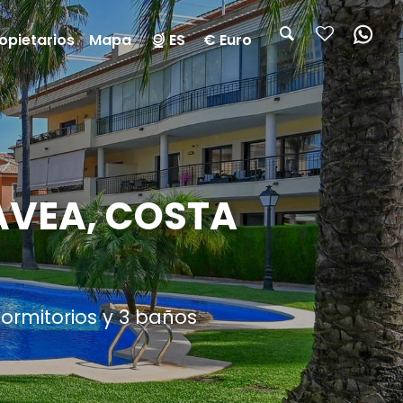
opietarios
Mapa
ES
€ Euro
ÁVEA, COSTA
ormitorios y 3 baños