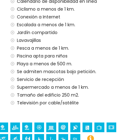
nos de 1000 metros del apartamento)
Calendario de disponibilidad en línea
e 3 kilómetros del apartamento)
Ciclismo a menos de 1 km.
nos de 100 kilómetros del apartamento)
Conexión a Internet
a (> 100 kilómetros)
Escalada a menos de 1 km.
Jardín compartido
Lavavajillas
ilias con niños
Pesca a menos de 1 km.
ecio del alquiler del apartamento
Piscina apta para niños
Playa a menos de 500 m.
Se admiten mascotas bajo petición.
Servicio de recepción
gencia 24 horas
Supermercado a menos de 1 km.
ondicionado
Tamaño del edificio 250 m2.
al
Televisión por cable/satélite
a sus vacaciones en Jávea, Costa Blanca
l y Jávea) (a menos de 1000 metros de la casa)