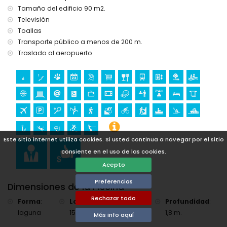
ciclismo, escalada, piragüismo, kayak, rafting, pesca,
Tamaño del edificio 90 m2.
buceo, snorkel, surf y esquí acuático (a menos de 5
Televisión
kilómetros del apartamento)
Toallas
golf (Club de Golf Jávea) y windsurf (a menos de 10
kilómetros del apartamento)
Transporte público a menos de 200 m.
Traslado al aeropuerto
Este sitio internet utiliza cookies. Si usted continua a navegar por el sitio
consiente en el uso de las cookies.
Acepto
Preferencias
Dimensiones de la Piscina
Rechazar todo
Forma
:
Longitud
:
Ancho
:
Profundidad
:
laguna
15 m.
5 m.
1,8 m.
Más info aquí