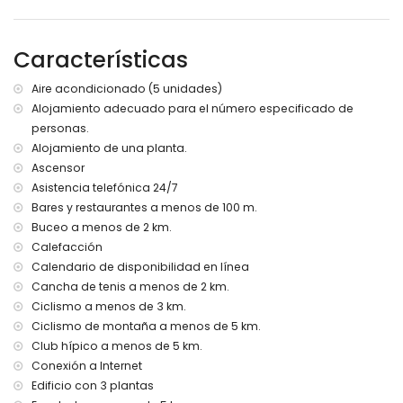
menos de 2 kilómetros del apartamento)
playa más cercana: La Grava, Puerto, Jávea (a menos de 2
kilómetros del apartamento)
Características
puerto más cercano: Puerto de Jávea (a menos de 2
kilómetros del apartamento)
Aire acondicionado (5 unidades)
parque más cercano: Parque Natural del Montgó (a menos
Alojamiento adecuado para el número especificado de
de 3 kilómetros del apartamento)
personas.
aeropuerto más cercano: Alicante (a menos de 100
kilómetros del apartamento)
Alojamiento de una planta.
segundo aeropuerto más cercano: Valencia (> 100
Ascensor
kilómetros)
Asistencia telefónica 24/7
transporte público cercano: autobús a menos de 200
Bares y restaurantes a menos de 100 m.
metros
Buceo a menos de 2 km.
por favor consulte si se permiten mascotas
Calefacción
El edificio donde se encuentra el alojamiento tiene
Calendario de disponibilidad en línea
ascensor.
El alojamiento es muy adecuado para familias con niños
Cancha de tenis a menos de 2 km.
Ciclismo a menos de 3 km.
Instalaciones y servicios incluidos en el precio del alquiler
Ciclismo de montaña a menos de 5 km.
del apartamento
Club hípico a menos de 5 km.
internet (WiFi)
Conexión a Internet
plancha y tabla de planchar
Edificio con 3 plantas
ropa de cama y toallas