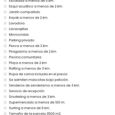
Escalada a menos de 5 km.
servicio de recepción y servicio de emergencia 24 horas
calefacción central y aire acondicionado
Esquí acuático a menos de 2 km.
Jardín compartido
Instalaciones y servicios con cargo adicional
Kayak a menos de 2 km.
servicio de aeropuerto
Lavadora
cama extra y cama/cuna para niños (a petición)
Lavavajillas
Entretenimiento y actividades de ocio para sus vacaciones
Microondas
en Jávea, Costa Blanca
Parking privado
Pesca a menos de 2 km.
cine, discoteca, club nocturno, bar, paseo marítimo (El
Arenal y Jávea) (a menos de 5 kilómetros de la casa)
Piragüismo a menos de 2 km.
Piscina comunitaria
Lugares de interés y cultura en Jávea, Costa Blanca
Playa a menos de 2 km.
museo (Histórico de Jávea), iglesia (San Bartolomé, Pueblo,
Rafting a menos de 3 km.
Jávea), ruina (Pueblo de Jávea, Jávea), monumento
Ropa de cama incluida en el precio
(Pueblo de Jávea, Jávea), edificio arquitectónico (Pueblo
Se admiten mascotas bajo petición.
de Jávea, Jávea), lugar histórico (Pueblo de Jávea y
Senderos de senderismo a menos de 3 km.
Jávea) (a menos de 5 kilómetros del alojamiento)
Servicio de recepción
castillo (Castillo de Dénia y Dénia) (a menos de 10
kilómetros del alojamiento)
Snorkeling a menos de 3 km.
Supermercado a menos de 100 m.
Deportes
Surfing a menos de 5 km.
tenis, equitación, senderismo, ciclismo de montaña,
Tamaño de la parcela 3500 m2.