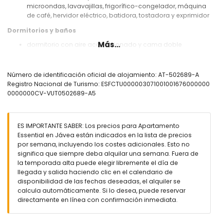
microondas, lavavajillas, frigorífico-congelador, máquina
de café, hervidor eléctrico, batidora, tostadora y exprimidor
Dormitorios y baños
Más...
dormitorio con aire acondicionado y cama doble
2 dormitorios con aire acondicionado, cada uno con 2
camas individuales (de 200 por 90 cm)
2 baños cada uno con lavabo, ducha y WC
Número de identificación oficial de alojamiento: AT-502689-A
baño adicional
Registro Nacional de Turismo: ESFCTU000003071001001676000000
0000000CV-VUT0502689-A5
Exterior del apartamento
parcela grande y cerrada
piscina comunitaria de forma de laguna con dimensiones
ES IMPORTANTE SABER: Los precios para Apartamento
de 15m x 5m y 2m de profundidad
Essential en Jávea están indicados en la lista de precios
jardín comunitario con árboles
por semana, incluyendo los costes adicionales. Esto no
terraza cubierta
significa que siempre deba alquilar una semana. Fuera de
zona de estar al aire libre y zona de comedor al aire libre
la temporada alta puede elegir libremente el día de
espacio de aparcamiento cubierto privado
llegada y salida haciendo clic en el calendario de
disponibilidad de las fechas deseadas, el alquiler se
Más información
calcula automáticamente. Si lo desea, puede reservar
pueblo más cercano: Jávea (a menos de 500 metros del
directamente en línea con confirmación inmediata.
apartamento)
ribera o costa más cercana: Mediterráneo, Jávea (a