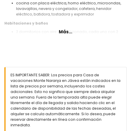
cocina con placa eléctrica, horno eléctrico, microondas,
lavavajillas, nevera y congelador, cafetera, hervidor
eléctrico, batidora, tostadora y exprimidor
Habitaciones y baños
Más...
2 dormitorios con aire acondicionado, cada uno con 2
camas individuales (de 190 por 90 cm)
2 baños, cada uno con lavabo, ducha y WC
Exterior de esta casa de vacaciones
terreno vallado
piscina privada de 8m x 4m y 2m de profundidad
jardín con grava y mobiliario de jardín con tumbonas
ES IMPORTANTE SABER: Los precios para Casa de
2 terrazas, una de ellas cubierta
vacaciones Monte Naranja en Jávea están indicados en la
barbacoa
lista de precios por semana, incluyendo los costes
zona de estar y comedor exterior
adicionales. Esto no significa que siempre deba alquilar
espacio de parking comunitario
una semana. Fuera de la temporada alta puede elegir
libremente el día de llegada y salida haciendo clic en el
Más información
calendario de disponibilidad de las fechas deseadas, el
pueblo más cercano: Jávea (a menos de 10 kilómetros de
alquiler se calcula automáticamente. Si lo desea, puede
la casa)
reservar directamente en línea con confirmación
ribera o orilla más cercana: Mar Mediterráneo, Jávea (a
inmediata.
menos de 3 kilómetros de la casa)