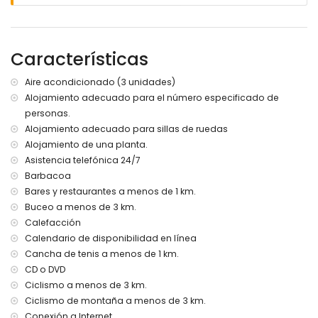
playa más cercana: La Granadella, Jávea (a menos de 3
kilómetros de la casa)
puerto más cercano: Duanes del Mar, Jávea (a menos de
10 kilómetros de la casa)
Características
parque más cercano: La Guardia, Jávea (a menos de 3
kilómetros de la casa)
Aire acondicionado (3 unidades)
aeropuerto más cercano: Alicante (a menos de 100
Alojamiento adecuado para el número especificado de
kilómetros de la casa)
personas.
segundo aeropuerto más cercano: Valencia (> 100
kilómetros)
Alojamiento adecuado para sillas de ruedas
se admiten mascotas
Alojamiento de una planta.
alojamiento adaptado para sillas de ruedas
Asistencia telefónica 24/7
El alojamiento es muy adecuado para familias con niños
Barbacoa
Instalaciones y servicios incluidos en el precio del alquiler
Bares y restaurantes a menos de 1 km.
de esta casa de vacaciones
Buceo a menos de 3 km.
Calefacción
internet (WiFi)
Calendario de disponibilidad en línea
aspiradora, plancha y tabla de planchar
ropa de cama y toallas
Cancha de tenis a menos de 1 km.
servicio de recepción y servicio de emergencias 24 horas
CD o DVD
calefacción por aire y aire acondicionado
Ciclismo a menos de 3 km.
Ciclismo de montaña a menos de 3 km.
Instalaciones y servicios con cargo extra
Conexión a Internet