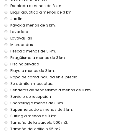
cama extra y camas/cunas para niños (bajo demanda)
Escalada a menos de 3 km.
Entretenimiento y actividades de ocio para sus vacaciones
Esquí acuático a menos de 3 km.
en Jávea, Costa Blanca
Jardín
bar (a menos de 5 kilómetros de la casa)
Kayak a menos de 3 km.
Lavadora
Lugares de interés y cultura en Jávea, Costa Blanca
Lavavajillas
museo (Pueblo Histórico, Jávea), iglesia (San Bartolomé,
Microondas
Jávea), ruina (Pueblo Histórico, Jávea), monumento
Pesca a menos de 3 km.
(Pueblo Histórico, Jávea), edificio arquitectónico (Pueblo
Piragüismo a menos de 3 km.
Histórico, Jávea), lugar histórico (Pueblo Histórico y Jávea)
Piscina privada
(a menos de 10 kilómetros del alojamiento)
Playa a menos de 3 km.
palacio (Palacio Real de Valencia), castillo (Portal de la Vila
y Denia) (a menos de 25 kilómetros del alojamiento)
Ropa de cama incluida en el precio
Se admiten mascotas.
Deportes
Senderos de senderismo a menos de 3 km.
tenis (a menos de 1000 metros de la casa)
Servicio de recepción
senderismo, ciclismo de montaña, ciclismo, escalada,
Snorkeling a menos de 3 km.
piragüismo, kayak, pesca, buceo, snorkel, surf, windsurf y
Supermercado a menos de 2 km.
esquí acuático (a menos de 5 kilómetros de la casa)
Surfing a menos de 3 km.
golf (Club de Golf Jávea) y equitación (a menos de 10
kilómetros de la casa)
Tamaño de la parcela 500 m2.
Tamaño del edificio 95 m2.