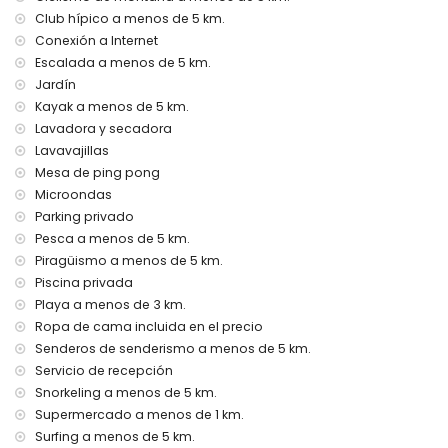
plancha y tabla de planchar
Club hípico a menos de 5 km.
ropa de cama y toallas
Conexión a Internet
servicio de recepción y servicio de emergencia 24 horas
mesa de ping-pong
Escalada a menos de 5 km.
calefacción por suelo radiante y aire acondicionado
Jardín
Kayak a menos de 5 km.
Instalaciones y servicios con coste extra
Lavadora y secadora
servicio de aeropuerto
Lavavajillas
cama extra y cuna (bajo petición)
Mesa de ping pong
Entretenimiento y actividades de ocio para sus vacaciones
Microondas
en Jávea, Costa Blanca
Parking privado
discoteca, bar y paseo (Paseo Marítimo) (a menos de 5
Pesca a menos de 5 km.
kilómetros de la casa)
Piragüismo a menos de 5 km.
Piscina privada
Visitas y cultura en Jávea, Costa Blanca
Playa a menos de 3 km.
museo (Histórico de Jávea, Jávea), iglesia (Virgen de
Ropa de cama incluida en el precio
Loreto, Puerto, Jávea), ruina (Molinos de Viento, Jávea),
Senderos de senderismo a menos de 5 km.
monumento (Pueblo de Jávea, Jávea), edificio
Servicio de recepción
arquitectónico (Pueblo de Jávea, Jávea), lugar histórico
Snorkeling a menos de 5 km.
(Pueblo de Jávea y Jávea) (a menos de 5 kilómetros del
alojamiento)
Supermercado a menos de 1 km.
castillo (Portal de la Vila y Dénia) (a menos de 10 kilómetros
Surfing a menos de 5 km.