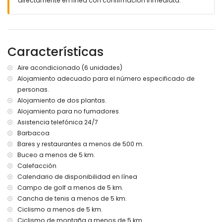
directamente en línea con confirmación inmediata.
Más información
población más cercana: Jávea (a menos de 2 kilómetros
de la villa)
ribera o playa más cercana: Mediterráneo, Jávea (a
Características
menos de 3 kilómetros de la villa)
playa más cercana: La Grava, Jávea (a menos de 3
Aire acondicionado (6 unidades)
kilómetros de la villa)
Alojamiento adecuado para el número especificado de
puerto más cercano: Aduanas del Mar (a menos de 4
personas.
kilómetros de la villa)
parque más cercano: Montgó, Jávea (a menos de 2
Alojamiento de dos plantas.
kilómetros de la villa)
Alojamiento para no fumadores
aeropuerto más cercano: Alicante (a menos de 100
Asistencia telefónica 24/7
kilómetros de la villa)
Barbacoa
segundo aeropuerto más cercano: Valencia (> 100
Bares y restaurantes a menos de 500 m.
kilómetros)
Buceo a menos de 5 km.
no se permite fumar
Calefacción
no se admiten mascotas
El alojamiento es muy adecuado para familias con niños
Calendario de disponibilidad en línea
Campo de golf a menos de 5 km.
Instalaciones y servicios incluidos en el precio del alquiler
Cancha de tenis a menos de 5 km.
de la villa
Ciclismo a menos de 5 km.
internet (WiFi)
Ciclismo de montaña a menos de 5 km.