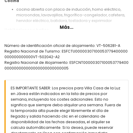
Cocina
cocina abierta con placa de inducción, horno eléctrico,
microondas, lavavajillas, frigorífico-congelador, cafetera,
hervidor eléctrico, batidora, tostadora y exprimidor
Más...
Habitaciones y baños
3 dormitorios con aire acondicionado, cada uno con
cama doble y baño en suite
Número de identificación oficial de alojamiento: VT-506281-A
dormitorio con aire acondicionado y cama doble
Registro Nacional de Turismo: ESFCTU00000307100053779400000
2 baños en suite, cada uno con doble lavabo, ducha y WC
000000000000VT-502042-A2
baño en suite con lavabo, ducha y WC
Registro Nacional de Alojamiento: ESFCNT00000307100053779400
baño con lavabo, combinación de bañera/ducha y WC
000000000000000000000000005
Exterior de la villa
parcela vallada
ES IMPORTANTE SABER: Los precios para Villa Casa de la Luz
piscina privada de 12m x 5m y 2m de profundidad
en Jávea están indicados en la lista de precios por
maravilloso jardín con césped, grava, árboles y mobiliario
semana, incluyendo los costes adicionales. Esto no
de jardín con tumbonas
significa que siempre deba alquilar una semana. Fuera de
2 terrazas, de las cuales 1 está cubierta
la temporada alta puede elegir libremente el día de
barbacoa
llegada y salida haciendo clic en el calendario de
zona de estar al aire libre y zona de comedor al aire libre
disponibilidad de las fechas deseadas, el alquiler se
4 plazas de aparcamiento privadas
calcula automáticamente. Si lo desea, puede reservar
terraza en la azotea