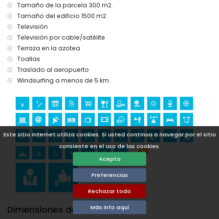
del alojamiento)
Tamaño de la parcela 300 m2.
Tamaño del edificio 1500 m2.
Deportes
Televisión
tenis, golf (La Sella, Dénia), equitación, senderismo, ciclismo
Televisión por cable/satélite
de montaña, ciclismo, escalada, piragüismo, kayak, pesca,
Terraza en la azotea
buceo, snorkel, surf y windsurf (a menos de 5 kilómetros de
la villa)
Toallas
Traslado al aeropuerto
Windsurfing a menos de 5 km.
Este sitio internet utiliza cookies. Si usted continua a navegar por el sitio
consiente en el uso de las cookies.
Acepto
Preferencias
Rechazar todo
Más info aquí
Dimensiones de la Piscina