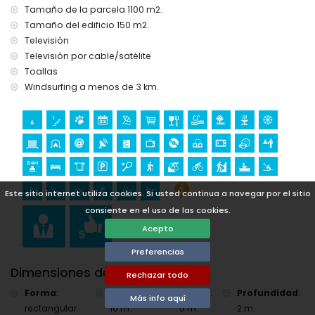
Golf (Club de Golf Jávea, Jávea) y equitación (a menos de
Tamaño de la parcela 1100 m2.
10 kilómetros de la villa).
Tamaño del edificio 150 m2.
Televisión
Televisión por cable/satélite
Toallas
Windsurfing a menos de 3 km.
Este sitio internet utiliza cookies. Si usted continua a navegar por el sitio
consiente en el uso de las cookies.
Acepto
Preferencias
Dimensiones de la Piscina
Rechazar todo
Forma
:
Longitud
:
Ancho
:
Profundidad
:
Más info aquí
rectangular
10 m.
5 m.
2 m.