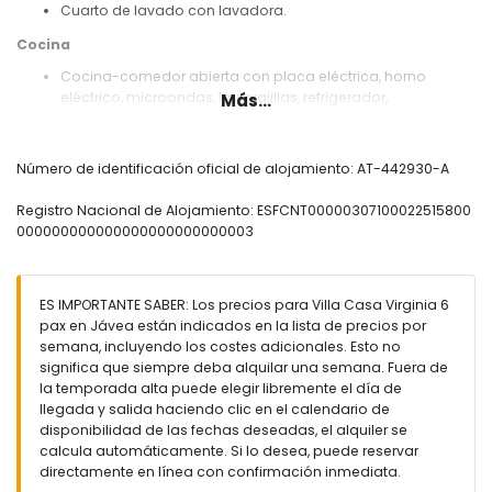
Cuarto de lavado con lavadora.
Cocina
Cocina-comedor abierta con placa eléctrica, horno
eléctrico, microondas, lavavajillas, refrigerador,
Más...
congelador, cafetera, hervidor eléctrico, batidora,
tostadora y exprimidor.
Número de identificación oficial de alojamiento: AT-442930-A
Dormitorios y baños
2 dormitorios, cada uno con cama doble y ventilador.
Registro Nacional de Alojamiento: ESFCNT00000307100022515800
1 dormitorio con 2 camas individuales y ventilador.
000000000000000000000000003
2 baños, cada uno con lavabo, ducha y WC.
Exterior de la villa
ES IMPORTANTE SABER: Los precios para Villa Casa Virginia 6
Parcela grande y cerrada.
pax en Jávea están indicados en la lista de precios por
Piscina privada de 10m x 5m y 2m de profundidad.
semana, incluyendo los costes adicionales. Esto no
Hermoso jardín con césped y árboles, y mobiliario de
significa que siempre deba alquilar una semana. Fuera de
jardín con tumbonas.
la temporada alta puede elegir libremente el día de
2 terrazas.
llegada y salida haciendo clic en el calendario de
Cocina exterior y barbacoa.
disponibilidad de las fechas deseadas, el alquiler se
Zona de estar al aire libre.
calcula automáticamente. Si lo desea, puede reservar
2 plazas de aparcamiento cubiertas privadas.
directamente en línea con confirmación inmediata.