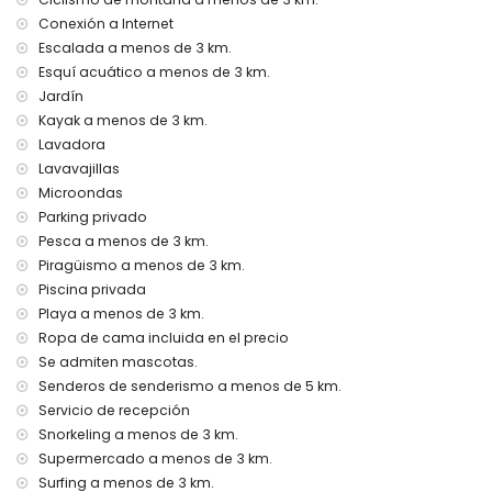
Instalaciones y servicios con cargo adicional
Conexión a Internet
Escalada a menos de 3 km.
Cama extra y cunas para niños (a petición).
Esquí acuático a menos de 3 km.
Entretenimiento y actividades de ocio para sus vacaciones
Jardín
en Jávea, Costa Blanca
Kayak a menos de 3 km.
Cine, teatro, discoteca, bar, paseo marítimo (El Arenal y
Lavadora
Jávea) (a menos de 5 kilómetros de la casa).
Lavavajillas
Visitas turísticas y cultura en Jávea, Costa Blanca
Microondas
Parking privado
Museo (Pueblo Histórico, Jávea), iglesia (San Bartolomé,
Pesca a menos de 3 km.
Jávea), ruina (Pueblo Histórico, Jávea), monumento
Piragüismo a menos de 3 km.
(Pueblo Histórico, Jávea), edificio arquitectónico (Pueblo
Histórico, Jávea), lugar histórico (Pueblo Histórico y Jávea)
Piscina privada
(a menos de 5 kilómetros del alojamiento).
Playa a menos de 3 km.
Castillo (Portal de la Vila y Dénia) (a menos de 25
Ropa de cama incluida en el precio
kilómetros del alojamiento).
Se admiten mascotas.
Deportes
Senderos de senderismo a menos de 5 km.
Servicio de recepción
Tenis, senderismo, ciclismo de montaña, ciclismo,
Snorkeling a menos de 3 km.
escalada, canotaje, kayak, pesca, buceo, esnórquel, surf,
windsurf y esquí acuático (a menos de 5 kilómetros de la
Supermercado a menos de 3 km.
villa).
Surfing a menos de 3 km.