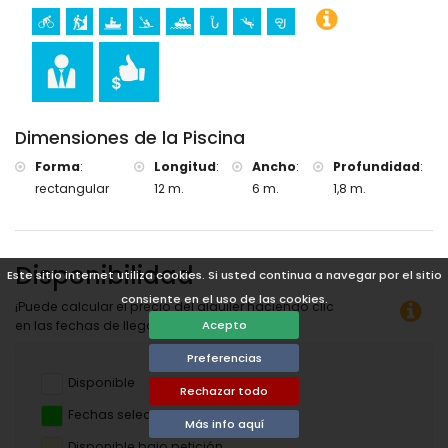
senderismo, ciclismo, piragüismo, kayak, pesca, buceo y
esnórquel (a menos de 5 kilómetros de la villa)
golf (Golf de Jávea), equitación, ciclismo de montaña y
escalada (a menos de 10 kilómetros de la villa)
rafting (a menos de 50 kilómetros de la villa)
Dimensiones de la Piscina
Forma
:
Longitud
:
Ancho
:
Profundidad
:
rectangular
12 m.
6 m.
1,8 m.
Disponibilidad
Este sitio internet utiliza cookies. Si usted continua a navegar por el sitio
consiente en el uso de las cookies.
¡Puede calcular el precio del alquiler haciendo clic
en las fechas de llegada y salida deseadas!
Acepto
Preferencias
Disponible
Rechazar todo
Fechas seleccionadas
Más info aquí
Disponible bajo petición