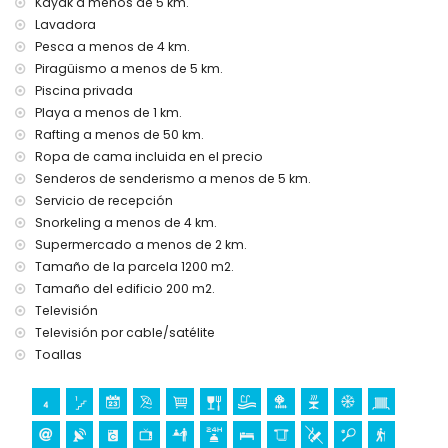
Kayak a menos de 5 km.
servicio de recepción y servicio de emergencia 24 horas
calefacción por suelo radiante y aire acondicionado
Lavadora
Pesca a menos de 4 km.
Instalaciones y servicios con coste extra
Piragüismo a menos de 5 km.
cama/cuna para niños (bajo demanda)
Piscina privada
Playa a menos de 1 km.
Entretenimiento y actividades de ocio para sus vacaciones
en Jávea, Costa Blanca
Rafting a menos de 50 km.
Ropa de cama incluida en el precio
discoteca, bar y paseo marítimo (El Arenal) (a menos de 5
Senderos de senderismo a menos de 5 km.
kilómetros de la casa)
Servicio de recepción
Lugares de interés y cultura en Jávea, Costa Blanca
Snorkeling a menos de 4 km.
museo (Histórico de Jávea, Jávea), iglesia (Virgen de
Supermercado a menos de 2 km.
Loreto, Puerto, Jávea), ruina (Molinos de Viento, Jávea),
Tamaño de la parcela 1200 m2.
monumento (Pueblo de Jávea, Jávea), edificio
Tamaño del edificio 200 m2.
arquitectónico (Histórico de Jávea, Jávea), lugar histórico
Televisión
(Pueblo de Jávea y Jávea) (a menos de 5 kilómetros del
Televisión por cable/satélite
alojamiento)
Toallas
castillo (Portal de la Vila y Denia) (a menos de 25 kilómetros
del alojamiento)
Deportes
tenis (a menos de 1000 metros de la villa)