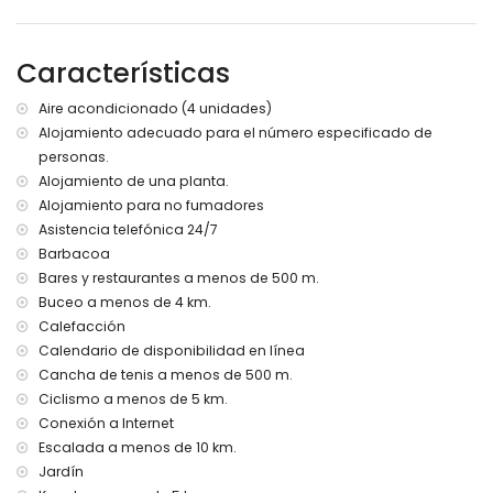
población más cercana: Jávea (a menos de 4 kilómetros
de la villa)
ribera o orilla más cercana: Mediterráneo, Jávea (a menos
Características
de 1000 metros de la villa)
playa más cercana: La Caleta de Dins, Jávea (a menos de
Aire acondicionado (4 unidades)
1000 metros de la villa)
Alojamiento adecuado para el número especificado de
puerto más cercano: Aduanas del mar (a menos de 5
personas.
kilómetros de la villa)
parque más cercano: Montgó, Jávea (a menos de 10
Alojamiento de una planta.
kilómetros de la villa)
Alojamiento para no fumadores
aeropuerto más cercano: Alicante (a menos de 100
Asistencia telefónica 24/7
kilómetros de la villa)
Barbacoa
segundo aeropuerto más cercano: Valencia (> 100
Bares y restaurantes a menos de 500 m.
kilómetros)
Buceo a menos de 4 km.
prohibido fumar
Calefacción
no se admiten mascotas
El alojamiento es muy adecuado para familias con niños
Calendario de disponibilidad en línea
Cancha de tenis a menos de 500 m.
Instalaciones y servicios incluidos en el precio del alquiler
Ciclismo a menos de 5 km.
de la villa
Conexión a Internet
internet (fibra óptica)
Escalada a menos de 10 km.
aspiradora, plancha y tabla de planchar
Jardín
ropa de cama y toallas