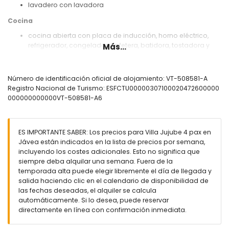
lavadero con lavadora
Cocina
cocina abierta con placa de inducción, horno eléctrico,
refrigerador, congelador, cafetera, batidora, tostadora y
Más...
exprimidor
Dormitorios y baños
Número de identificación oficial de alojamiento: VT-508581-A
2 dormitorios con aire acondicionado, cada uno con
Registro Nacional de Turismo: ESFCTU00000307100020472600000
cama king size (medidas 200 por 180 cm) y ventilador
000000000000VT-508581-A6
baño con doble lavabo, ducha y WC
baño con lavabo sencillo y ducha
Exterior de la villa
ES IMPORTANTE SABER: Los precios para Villa Jujube 4 pax en
Jávea están indicados en la lista de precios por semana,
parcela grande y cerrada
incluyendo los costes adicionales. Esto no significa que
piscina privada de 12m x 6m y 1.8m de profundidad
siempre deba alquilar una semana. Fuera de la
maravilloso jardín con césped, grava, árboles y mobiliario
temporada alta puede elegir libremente el día de llegada y
de jardín con tumbonas
salida haciendo clic en el calendario de disponibilidad de
2 terrazas, de las cuales 1 cubierta
las fechas deseadas, el alquiler se calcula
barbacoa
automáticamente. Si lo desea, puede reservar
zona de estar al aire libre y zona de comedor al aire libre
directamente en línea con confirmación inmediata.
Más información