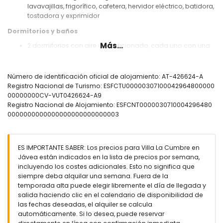
lavavajillas, frigorífico, cafetera, hervidor eléctrico, batidora,
tostadora y exprimidor
Dormitorios y baños
Más...
2 dormitorios con aire acondicionado, cada uno con una
cama queen-size (de 200 por 160 cm) y baño en suite
Dormitorio con 2 camas individuales (de 200 por 90 cm)
Baño en suite con lavabo individual, combinación de
Número de identificación oficial de alojamiento: AT-426624-A
bañera/ducha, bidé y WC
Registro Nacional de Turismo: ESFCTU00000307100042964800000
Baño en suite con lavabo individual, ducha y WC
00000000CV-VUT0426624-A9
Baño con bañera, bidé y WC
Registro Nacional de Alojamiento: ESFCNT0000030710004296480
0000000000000000000000000003
Exterior de la villa
Parcela vallada
Piscina privada en forma de riñón de 12m x 6m y 2,5m de
ES IMPORTANTE SABER: Los precios para Villa La Cumbre en
profundidad
Jávea están indicados en la lista de precios por semana,
Jardín con grava, árboles y muebles de jardín con
incluyendo los costes adicionales. Esto no significa que
tumbonas
siempre deba alquilar una semana. Fuera de la
Terraza
temporada alta puede elegir libremente el día de llegada y
Barbacoa
salida haciendo clic en el calendario de disponibilidad de
Ducha exterior
las fechas deseadas, el alquiler se calcula
Zona de estar y zona de comedor al aire libre
automáticamente. Si lo desea, puede reservar
Espacio de aparcamiento cubierto y privado