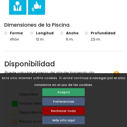
Dimensiones de la Piscina
Forma
:
Longitud
:
Ancho
:
Profundidad
:
riñón
12 m.
6 m.
2,5 m.
Disponibilidad
¡Puede calcular el precio del alquiler haciendo clic
en las fechas de llegada y salida deseadas!
Este sitio internet utiliza cookies. Si usted continua a navegar por el sitio
consiente en el uso de las cookies.
Acepto
Disponible
Preferencias
Fechas seleccionadas
Rechazar todo
Disponible bajo petición
Más info aquí
Precios a consultar