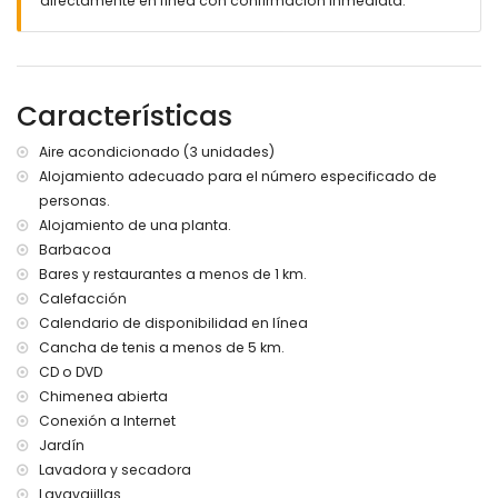
directamente en línea con confirmación inmediata.
Más información
Pueblo más cercano: Jávea (a menos de 5 kilómetros de
la villa)
Playa más cercana: La Barraca, Jávea (a menos de 1000
Características
metros de la villa)
Aeropuerto más cercano: Alicante (a menos de 100
Aire acondicionado (3 unidades)
kilómetros de la villa)
Alojamiento adecuado para el número especificado de
Se admiten mascotas
personas.
El alojamiento es muy adecuado para familias con niños
Alojamiento de una planta.
Instalaciones y servicios incluidos en el precio del alquiler
Barbacoa
de la villa
Bares y restaurantes a menos de 1 km.
Internet (WiFi)
Calefacción
Aspiradora y plancha con tabla de planchar
Calendario de disponibilidad en línea
Ropa de cama y toallas
Cancha de tenis a menos de 5 km.
Servicio de recepción
CD o DVD
Calefacción por suelo radiante y aire acondicionado
Chimenea abierta
Instalaciones y servicios con cargo adicional
Conexión a Internet
Servicio de aeropuerto
Jardín
Lavadora y secadora
Deportes
Lavavajillas