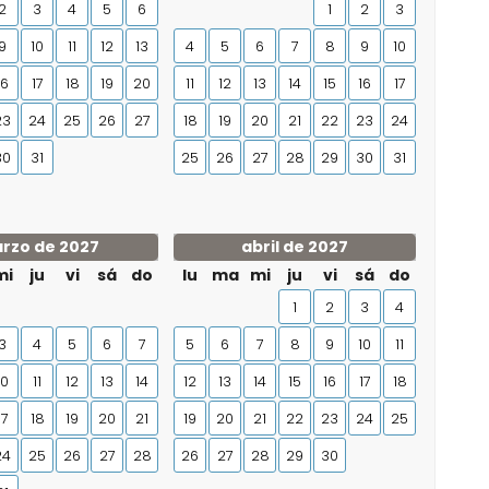
2
3
4
5
6
1
2
3
9
10
11
12
13
4
5
6
7
8
9
10
16
17
18
19
20
11
12
13
14
15
16
17
23
24
25
26
27
18
19
20
21
22
23
24
30
31
25
26
27
28
29
30
31
rzo de 2027
abril de 2027
mi
ju
vi
sá
do
lu
ma
mi
ju
vi
sá
do
1
2
3
4
3
4
5
6
7
5
6
7
8
9
10
11
10
11
12
13
14
12
13
14
15
16
17
18
17
18
19
20
21
19
20
21
22
23
24
25
24
25
26
27
28
26
27
28
29
30