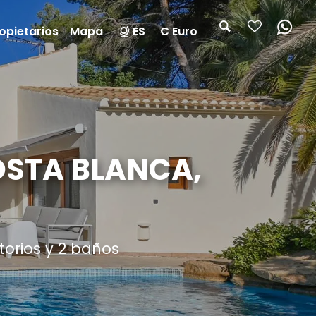
opietarios
Mapa
ES
€ Euro
OSTA BLANCA,
torios y 2 baños