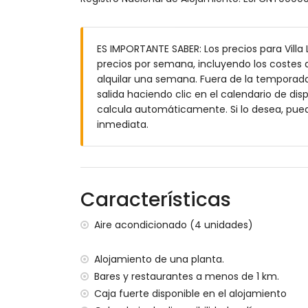
terreno cerrado
piscina privada de 8 m x 4 m y 2 m de p
ES IMPORTANTE SABER: Los precios para Villa
jardín con grava, árboles y mobiliario de
precios por semana, incluyendo los costes a
terraza
alquilar una semana. Fuera de la temporada 
barbacoa
salida haciendo clic en el calendario de disp
ducha exterior
calcula automáticamente. Si lo desea, pue
zona de estar y comedor exterior
inmediata.
2 plazas de aparcamiento privadas
Más información
población más cercana: Jávea (a menos de
río o costa más cercano: Mediterráneo, Já
Características
playa más cercana: El Arenal, Jávea (a me
puerto más cercano: Aduanas del Mar, Jáv
Aire acondicionado (4 unidades)
parque más cercano: Montgó, Jávea (a me
aeropuerto más cercano: Alicante (a meno
Alojamiento de una planta.
segundo aeropuerto más cercano: Valenci
Bares y restaurantes a menos de 1 km.
no se admiten mascotas
Caja fuerte disponible en el alojamiento
El alojamiento es muy adecuado para fam