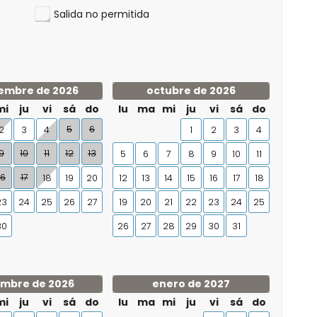
Salida no permitida
embre de 2026
octubre de 2026
mi
ju
vi
sá
do
lu
ma
mi
ju
vi
sá
do
5
6
2
3
4
1
2
3
4
9
10
11
12
13
5
6
7
8
9
10
11
16
17
18
19
20
12
13
14
15
16
17
18
23
24
25
26
27
19
20
21
22
23
24
25
30
26
27
28
29
30
31
embre de 2026
enero de 2027
mi
ju
vi
sá
do
lu
ma
mi
ju
vi
sá
do