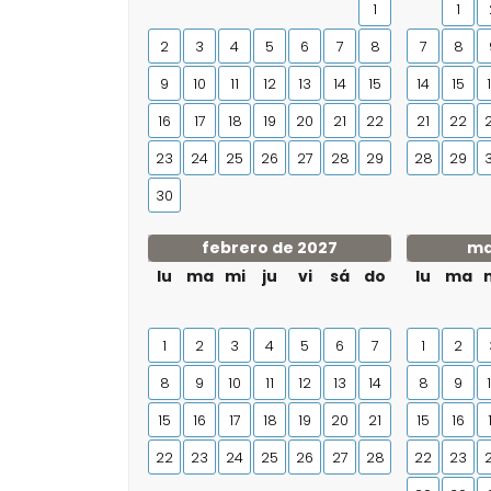
1
1
2
3
4
5
6
7
8
7
8
9
10
11
12
13
14
15
14
15
16
17
18
19
20
21
22
21
22
23
24
25
26
27
28
29
28
29
30
febrero de 2027
ma
lu
ma
mi
ju
vi
sá
do
lu
ma
1
2
3
4
5
6
7
1
2
8
9
10
11
12
13
14
8
9
15
16
17
18
19
20
21
15
16
22
23
24
25
26
27
28
22
23