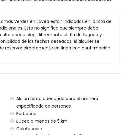
rofundidad
 Lomas Verdes en Jávea están indicados en la lista de
 jardín con tumbonas
dicionales. Esto no significa que siempre deba
alta puede elegir libremente el día de llegada y
onibilidad de las fechas deseadas, el alquiler se
de reservar directamente en línea con confirmación
 5 kilómetros de la villa)
vea (a menos de 2 kilómetros de la villa)
nos de 2 kilómetros de la villa)
ea (a menos de 5 kilómetros de la villa)
Alojamiento adecuado para el número
nos de 5 kilómetros de la villa)
especificado de personas.
s de 100 kilómetros de la villa)
Barbacoa
a (> 100 kilómetros)
Buceo a menos de 5 km.
Calefacción
ilias con niños