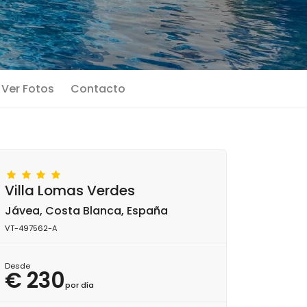
Ver Fotos
Contacto
Villa Lomas Verdes
Jávea, Costa Blanca, España
VT-497562-A
Desde
€ 230
por día