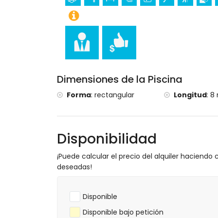
alojamiento)
Deportes
tenis, senderismo, ciclismo de montaña, 
esnórquel, surf, windsurf y esquí acuático
golf (Club de Golf Jávea) y equitación (a 
Dimensiones de la Piscina
Forma
:
rectangular
Longitud
:
8 
Disponibilidad
¡Puede calcular el precio del alquiler haciendo c
deseadas!
Disponible
Disponible bajo petición