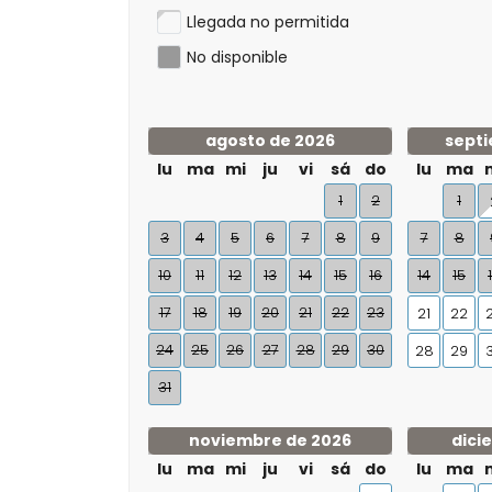
Llegada no permitida
No disponible
agosto de 2026
septi
lu
ma
mi
ju
vi
sá
do
lu
ma
1
2
1
3
4
5
6
7
8
9
7
8
10
11
12
13
14
15
16
14
15
17
18
19
20
21
22
23
21
22
24
25
26
27
28
29
30
28
29
31
noviembre de 2026
dici
lu
ma
mi
ju
vi
sá
do
lu
ma