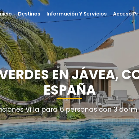
Inicio
Destinos
Información Y Servicios
Acceso Pr
 VERDES EN JÁVEA, C
ESPAÑA
aciones Villa para 6 personas con 3 dormi