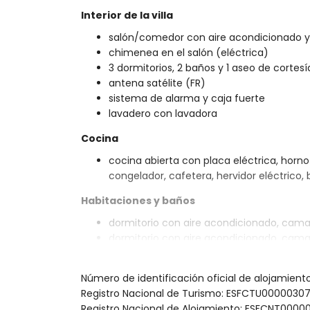
Interior de la villa
salón/comedor con aire acondicionado y 
chimenea en el salón (eléctrica)
3 dormitorios, 2 baños y 1 aseo de cortesí
antena satélite (FR)
sistema de alarma y caja fuerte
lavadero con lavadora
Cocina
cocina abierta con placa eléctrica, horno e
congelador, cafetera, hervidor eléctrico, 
Habitaciones y baños
dormitorio con aire acondicionado, cam
dormitorio con aire acondicionado, cam
dormitorio con aire acondicionado, 2 cam
baño en suite con lavabo individual, co
Número de identificación oficial de alojamien
baño con lavabo individual, combinació
Registro Nacional de Turismo: ESFCTU0000
Exterior de la villa
Registro Nacional de Alojamiento: ESFCNT