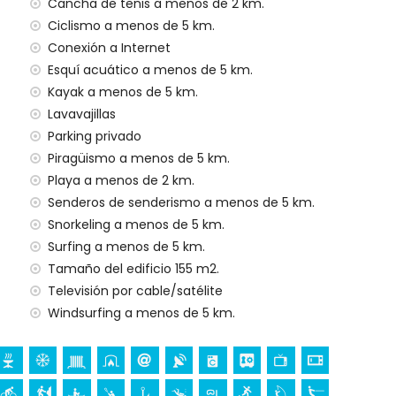
Cancha de tenis a menos de 2 km.
io del alquiler de la villa
Ciclismo a menos de 5 km.
Conexión a Internet
har
Esquí acuático a menos de 5 km.
Kayak a menos de 5 km.
Lavavajillas
o
Parking privado
al
Piragüismo a menos de 5 km.
Playa a menos de 2 km.
Senderos de senderismo a menos de 5 km.
a sus vacaciones en Jávea, Costa Blanca
Snorkeling a menos de 5 km.
vea) (a menos de 5 kilómetros de la casa)
Surfing a menos de 5 km.
Tamaño del edificio 155 m2.
ta Blanca
Televisión por cable/satélite
ia (Virgen de Loreto, Puerto, Jávea), monumento (Pueblo
Windsurfing a menos de 5 km.
(Histórico de Jávea, Jávea), lugar histórico (Pueblo de
 del alojamiento)
os de 10 kilómetros del alojamiento)
Portal de la Vila y Denia) (a menos de 25 kilómetros del