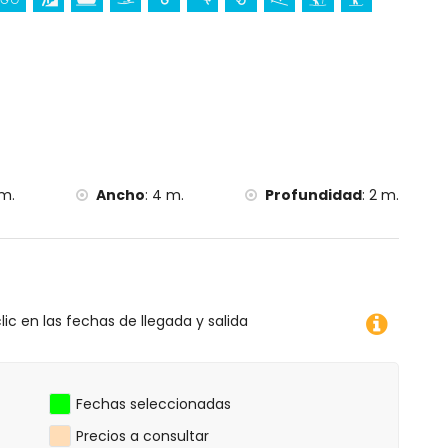
ciclismo, escalada, piragüismo, kayak, pesca, buceo,
 (a menos de 5 kilómetros de la villa)
menos de 10 kilómetros de la villa)
m.
Ancho
:
4 m.
Profundidad
:
2 m.
lic en las fechas de llegada y salida
Fechas seleccionadas
Precios a consultar