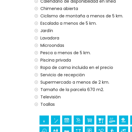
Calendario de disponibilidad en línea
Instalaciones y servicios incluidos en el prec
Chimenea abierta
internet (WiFi)
Ciclismo de montaña a menos de 5 km.
aspiradora y plancha con tabla de planc
Escalada a menos de 5 km.
ropa de cama y toallas
Jardín
servicio de recepción
Lavadora
calefacción por aire y aire acondicionad
Microondas
Instalaciones y servicios con coste adicion
Pesca a menos de 5 km.
Piscina privada
cama extra y cuna (bajo demanda)
Ropa de cama incluida en el precio
Entretenimiento y actividades de ocio par
Servicio de recepción
cine, teatro, paseo (Paseo El Arenal y Já
Supermercado a menos de 2 km.
Tamaño de la parcela 670 m2.
Lugares de interés y cultura en Jávea, Cos
Televisión
museo (Histórico de Jávea, Jávea), igles
Toallas
de Jávea, Jávea), edificio arquitectónico 
Jávea y Jávea) (a menos de 5 kilómetros
ruina (Molinos de Viento y Jávea) (a men
palacio (Palacio Real Valencia), castillo (