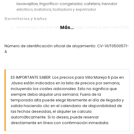
lavavajillas, frigorífico-congelador, cafetera, hervidor
eléctrico, batidora, tostadora y exprimidor
Dormitorios y baños
Más...
dormitorio con aire acondicionado, cama queen-size (200
x 160 cm) y baño en-suite
dormitorio con aire acondicionado y cama queen-size
(200 x 160 cm)
Número de identificación oficial de alojamiento: CV-VUT0500571-
dormitorio con aire acondicionado y 2 camas individuales
A
(200 x 90 cm)
baño en-suite con lavabo, ducha y retrete
baño con lavabo, ducha y retrete
Exterior de la villa
ES IMPORTANTE SABER: Los precios para Villa Mareja 6 pax en
Jávea están indicados en la lista de precios por semana,
parcela grande y vallada
incluyendo los costes adicionales. Esto no significa que
piscina privada de 8m x 4m y 2m de profundidad
siempre deba alquilar una semana. Fuera de la
maravilloso jardín con césped, grava, árboles y mobiliario
temporada alta puede elegir libremente el día de llegada y
de jardín con tumbonas
salida haciendo clic en el calendario de disponibilidad de
3 terrazas, una de ellas cubierta
las fechas deseadas, el alquiler se calcula
barbacoa
automáticamente. Si lo desea, puede reservar
ducha exterior
directamente en línea con confirmación inmediata.
zona de estar exterior y zona de comedor exterior