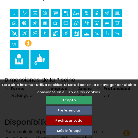
tenis, senderismo, ciclismo de montaña, ciclismo,
escalada, piragüismo, kayak, pesca, buceo y esnórquel (a
menos de 5 kilómetros de la villa)
golf (Club de Golf, Jávea) y equitación (a menos de 10
kilómetros de la villa)
Dimensiones de la Piscina
Este sitio internet utiliza cookies. Si usted continua a navegar por el sitio
Forma
:
Longitud
:
Ancho
:
Profundidad
:
consiente en el uso de las cookies.
rectangular
8 m.
4 m.
2 m.
Acepto
Preferencias
Disponibilidad
Rechazar todo
Más info aquí
¡Puede calcular el precio del alquiler haciendo clic
en las fechas de llegada y salida deseadas!