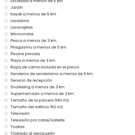
Escalada a menos de 5 km.
ropa de cama y toallas
servicio de recepción y servicio de emergencia 24 horas
Jardín
calefacción por aire y aire acondicionado
Kayak a menos de 5 km.
Lavadora
Instalaciones y servicios con coste adicional
Lavavajillas
servicio de aeropuerto
Microondas
cama extra y cuna/cama para niños (bajo demanda)
Pesca a menos de 3 km.
Entretenimiento y actividades de ocio para sus vacaciones
Piragüismo a menos de 5 km.
en Jávea, Costa Blanca
Piscina privada
discoteca, bar, paseo (El Arenal y Jávea) (a menos de 5
Playa a menos de 3 km.
kilómetros de la casa)
Ropa de cama incluida en el precio
Senderos de senderismo a menos de 5 km.
Lugares de interés y cultura en Jávea, Costa Blanca
Servicio de recepción
museo (Histórico de Jávea, Jávea), iglesia (Virgen de
Snorkeling a menos de 3 km.
Loreto, Puerto, Jávea), ruina (Molinos de Viento, Jávea),
Supermercado a menos de 3 km.
monumento (Pueblo de Jávea, Jávea), edificio
Tamaño de la parcela 1140 m2.
arquitectónico (Pueblo de Jávea, Jávea), lugar histórico
Tamaño del edificio 150 m2.
(Pueblo de Jávea y Jávea) (a menos de 10 kilómetros del
alojamiento)
Televisión
palacio (Palacio Real, Valencia), castillo (Portal de la Vila y
Televisión por cable/satélite
Denia) (a menos de 25 kilómetros del alojamiento)
Toallas
Traslado al aeropuerto
Deportes