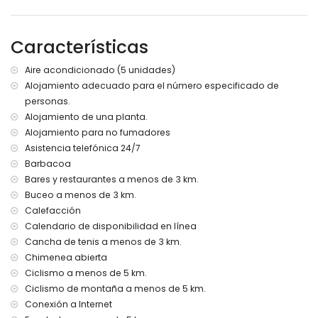
Más información
pueblo más cercano: Jávea (a menos de 5 kilómetros de
la villa)
Características
orilla o ribera más cercana: Mediterráneo, Jávea (a menos
de 3 kilómetros de la villa)
Aire acondicionado (5 unidades)
playa más cercana: El Arenal, Jávea (a menos de 3
Alojamiento adecuado para el número especificado de
kilómetros de la villa)
personas.
puerto más cercano: Nou Fontana (a menos de 3
kilómetros de la villa)
Alojamiento de una planta.
parque más cercano: Montgó, Jávea (a menos de 5
Alojamiento para no fumadores
kilómetros de la villa)
Asistencia telefónica 24/7
aeropuerto más cercano: Alicante (a menos de 100
Barbacoa
kilómetros de la villa)
Bares y restaurantes a menos de 3 km.
segundo aeropuerto más cercano: Valencia (> 100
Buceo a menos de 3 km.
kilómetros)
Calefacción
no se permite fumar
no se admiten mascotas
Calendario de disponibilidad en línea
El alojamiento es muy adecuado para familias con niños
Cancha de tenis a menos de 3 km.
Chimenea abierta
Instalaciones y servicios incluidos en el precio del alquiler
Ciclismo a menos de 5 km.
de la villa
Ciclismo de montaña a menos de 5 km.
internet (WiFi)
Conexión a Internet
aspiradora y plancha con tabla de planchar