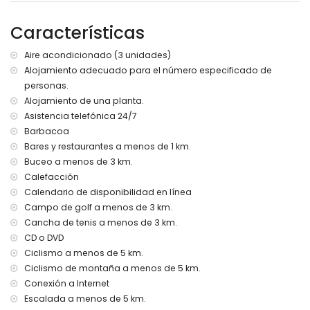
Más información
Características
Pueblo más cercano a 3 kilómetros de la villa
Ribera o margen más cercano a 3 kilómetros de la villa
Aire acondicionado (3 unidades)
Playa más cercana a 3 kilómetros de la villa
Alojamiento adecuado para el número especificado de
Puerto más cercano a 3 kilómetros de la villa
personas.
Parque más cercano a 3 kilómetros de la villa
Aeropuerto más cercano: Alicante (a 100 kilómetros de la
Alojamiento de una planta.
villa)
Asistencia telefónica 24/7
Segundo aeropuerto más cercano: Valencia (> 100
Barbacoa
kilómetros)
Bares y restaurantes a menos de 1 km.
Transporte público cercano: autobús a 3 kilómetros
Buceo a menos de 3 km.
No se permiten mascotas
Calefacción
El alojamiento es muy adecuado para familias con niños
Calendario de disponibilidad en línea
Instalaciones y servicios incluidos en el precio del alquiler
Campo de golf a menos de 3 km.
de la villa
Cancha de tenis a menos de 3 km.
Internet (WiFi)
CD o DVD
Aspiradora y plancha con tabla de planchar
Ciclismo a menos de 5 km.
Ropa de cama y toallas
Ciclismo de montaña a menos de 5 km.
Servicio de recepción y servicio de emergencia 24 horas
Conexión a Internet
Calefacción de aire y con aire acondicionado
Escalada a menos de 5 km.
Instalaciones y servicios con coste extra