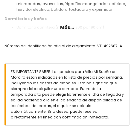
microondas, lavavajillas, frigorífico-congelador, cafetera,
hervidor eléctrico, batidora, tostadora y exprimidor
Dormitorios y baños
Más...
Dormitorio con litera (medidas 200 por 90 cm)
Dormitorio con aire acondicionado, cama doble, televisión
y baño en suite
Dormitorio con aire acondicionado y cama de matrimonio
Número de identificación oficial de alojamiento: VT-492687-A
(medidas 200 por 160 cm)
Baño en suite con lavabo, ducha, inodoro y secador de
pelo
Baño con lavabo, ducha, inodoro y secador de pelo
ES IMPORTANTE SABER: Los precios para Villa Mi Sueño en
Exterior de la villa
Moraira están indicados en la lista de precios por semana,
incluyendo los costes adicionales. Esto no significa que
Parcela vallada
siempre deba alquilar una semana. Fuera de la
Piscina privada de 6m x 4m y 1.7m de profundidad
temporada alta puede elegir libremente el día de llegada y
Jardín con grava, árboles y muebles de jardín con
salida haciendo clic en el calendario de disponibilidad de
tumbonas
las fechas deseadas, el alquiler se calcula
2 terrazas
automáticamente. Si lo desea, puede reservar
Barbacoa
directamente en línea con confirmación inmediata.
Área de estar al aire libre y área de comedor al aire libre
Espacio de estacionamiento cubierto privado y 2 espacios
de estacionamiento privados