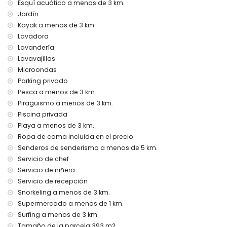
Esquí acuático a menos de 3 km.
Servicio de aeropuerto
Jardín
Servicio de cocinero, servicio de lavandería y servicio de
Kayak a menos de 3 km.
niñera
Lavadora
Cama extra y camas/cunas para niños (bajo demanda)
Lavandería
Entretenimiento y actividades de ocio para tus vacaciones
Lavavajillas
en Moraira, Costa Blanca
Microondas
Parking privado
Bar (a menos de 1000 metros de la casa)
Disco y paseo marítimo (a menos de 5 kilómetros de la
Pesca a menos de 3 km.
casa)
Piragüismo a menos de 3 km.
Piscina privada
Lugares de interés y cultura en Moraira, Costa Blanca
Playa a menos de 3 km.
Iglesia, castillo y ruinas (a menos de 5 kilómetros del
Ropa de cama incluida en el precio
alojamiento)
Senderos de senderismo a menos de 5 km.
Museo (a menos de 25 kilómetros del alojamiento)
Servicio de chef
Deportes
Servicio de niñera
Servicio de recepción
Tenis, golf, senderismo, ciclismo de montaña, ciclismo,
escalada, canotaje, kayak, pesca, buceo, snorkel, surf,
Snorkeling a menos de 3 km.
windsurf y esquí acuático (a menos de 5 kilómetros de la
Supermercado a menos de 1 km.
villa)
Surfing a menos de 3 km.
Equitación (a menos de 10 kilómetros de la villa)
Tamaño de la parcela 393 m2.