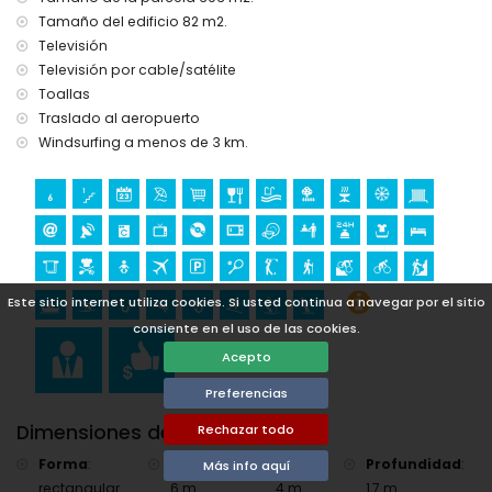
Tamaño del edificio 82 m2.
Televisión
Televisión por cable/satélite
Toallas
Traslado al aeropuerto
Windsurfing a menos de 3 km.
Este sitio internet utiliza cookies. Si usted continua a navegar por el sitio
consiente en el uso de las cookies.
Acepto
Preferencias
Dimensiones de la Piscina
Rechazar todo
Forma
:
Longitud
:
Ancho
:
Profundidad
:
Más info aquí
rectangular
6 m.
4 m.
1,7 m.