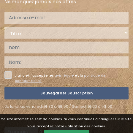
Ne manquez jamais nos offres
Titre:
J'ai lu et j'accepte les
avis légale
et la
politique de
confidentialité
.
Sauvegarder Souscription
Du lundi au vendredi 9h30 à 18h00 / Samedi 9h00 à 14h00
Ce site internet se sert de cookies. Si vous continuez à naviguer sur le site,
vous acceptez notre utilisation des cookies.
Languages
Currencies