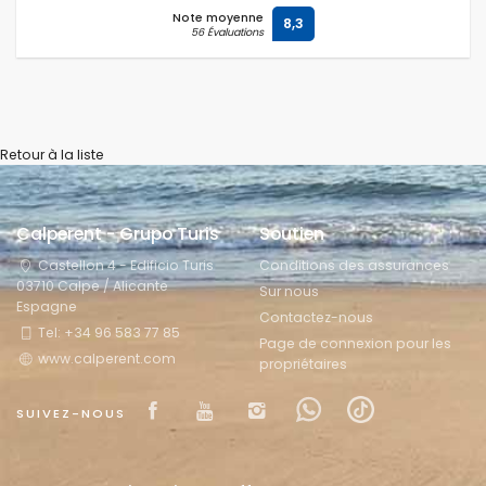
Note moyenne
8,3
56 Évaluations
Retour à la liste
Calperent - Grupo Turis
Soutien
Castellon 4 - Edificio Turis
Conditions des assurances
03710 Calpe / Alicante
Sur nous
Espagne
Contactez-nous
Tel: +34 96 583 77 85
Page de connexion pour les
www.calperent.com
propriétaires
Visit our Facebook page
Visit our youtube page
Visit our isntagram 
Visit our Faceb
Visit our ti
SUIVEZ-NOUS