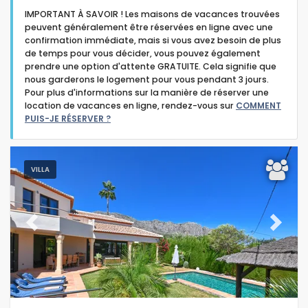
IMPORTANT À SAVOIR ! Les maisons de vacances trouvées
peuvent généralement être réservées en ligne avec une
confirmation immédiate, mais si vous avez besoin de plus
de temps pour vous décider, vous pouvez également
prendre une option d'attente GRATUITE. Cela signifie que
nous garderons le logement pour vous pendant 3 jours.
Type d'hébergement
Pour plus d'informations sur la manière de réserver une
location de vacances en ligne, rendez-vous sur
COMMENT
PUIS-JE RÉSERVER ?
Personnes
Des chambres
VILLA
Salles de bains
Previous
Next
Services populaires