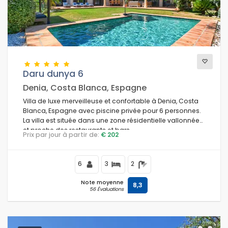
Vues
Catégories supplémentaires
Daru dunya 6
Denia, Costa Blanca, Espagne
Villa de luxe merveilleuse et confortable à Denia, Costa
Blanca, Espagne avec piscine privée pour 6 personnes.
La villa est située dans une zone résidentielle vallonnée
et proche des restaurants et bars.
Prix par jour à partir de:
€ 202
6
3
2
Note moyenne
8,3
56 Évaluations