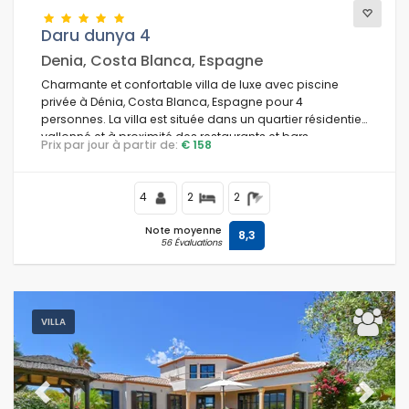
Daru dunya 4
Denia, Costa Blanca, Espagne
Conditions
Charmante et confortable villa de luxe avec piscine
privée à Dénia, Costa Blanca, Espagne pour 4
personnes. La villa est située dans un quartier résidentiel
vallonné et à proximité des restaurants et bars.
Prix par jour à partir de:
€ 158
Optionnel
4
2
2
Distances
Note moyenne
8,3
56 Évaluations
Confort
VILLA
Services
Previous
Next