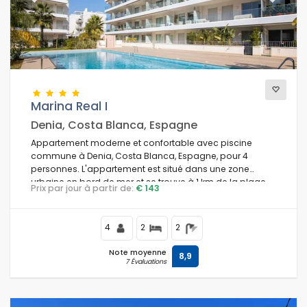
Previous
Next
Marina Real I
Denia, Costa Blanca, Espagne
Appartement moderne et confortable avec piscine
commune à Denia, Costa Blanca, Espagne, pour 4
personnes. L'appartement est situé dans une zone
urbaine en bord de mer et se trouve à 1 km de la plage
Prix par jour à partir de:
€ 143
de Marineta Casiana.
4
2
2
Note moyenne
8,9
7 Évaluations