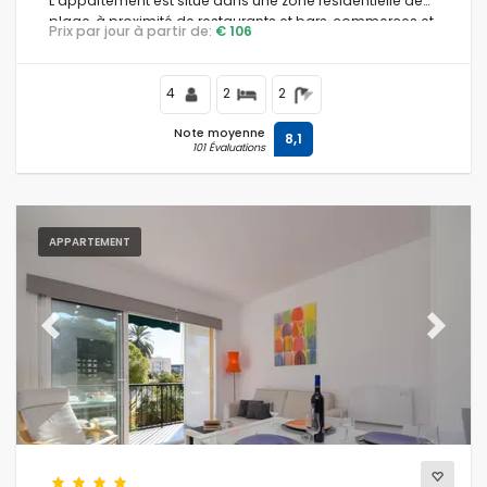
L'appartement est situé dans une zone résidentielle de
plage, à proximité de restaurants et bars, commerces et
Prix par jour à partir de:
€ 106
supermarchés, et à seulement 200 mètres de la plage
Las Marinas, Denia.
4
2
2
Note moyenne
8,1
101 Évaluations
APPARTEMENT
Previous
Next