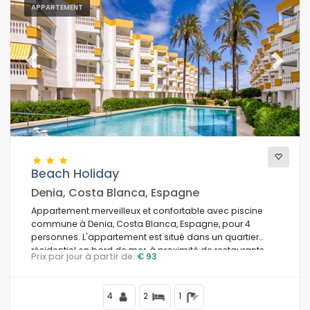
APPARTEMENT
Previous
Next
Beach Holiday
Denia, Costa Blanca, Espagne
Appartement merveilleux et confortable avec piscine
commune à Denia, Costa Blanca, Espagne, pour 4
personnes. L'appartement est situé dans un quartier
résidentiel en bord de mer, à proximité de restaurants,
Prix par jour à partir de:
€ 93
bars et boutiques, et se trouve à 25 m de la plage de Las
Marinas / Las Brisas.
4
2
1