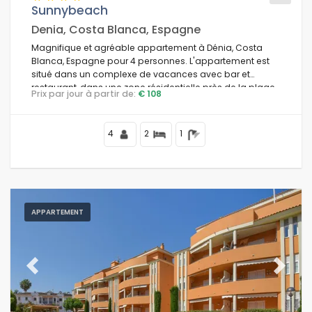
Sunnybeach
Denia, Costa Blanca, Espagne
Magnifique et agréable appartement à Dénia, Costa
Blanca, Espagne pour 4 personnes. L'appartement est
situé dans un complexe de vacances avec bar et
restaurant, dans une zone résidentielle près de la plage,
Prix par jour à partir de:
€ 108
à proximité des commerces et supermarchés, à 2 km de
la plage de Playa de les Marines et à 0,5 km de la
Méditerranée.
4
2
1
APPARTEMENT
Previous
Next