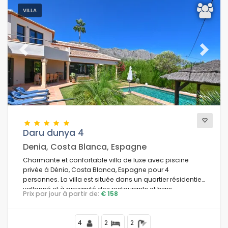
VILLA
Previous
Next
Daru dunya 4
Denia, Costa Blanca, Espagne
Charmante et confortable villa de luxe avec piscine
privée à Dénia, Costa Blanca, Espagne pour 4
personnes. La villa est située dans un quartier résidentiel
vallonné et à proximité des restaurants et bars.
Prix par jour à partir de:
€ 158
4
2
2