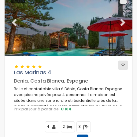
Previous
Next
Las Marinas 4
Denia, Costa Blanca, Espagne
Belle et confortable villa à Dénia, Costa Blanca, Espagne
avec piscine privée pour 4 personnes. La maison est
située dans une zone rurale et résidentielle près de la
plage, à proximité des restaurants et bars, à 500 m de la
Prix par jour à partir de:
€ 184
plage Las Marinas, Dénia, à 5 km de Javea et à 0,5 km de
la Méditerranée, Javea.
4
2
3