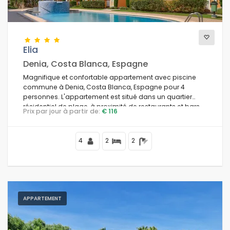
Elia
Denia, Costa Blanca, Espagne
Magnifique et confortable appartement avec piscine
commune à Denia, Costa Blanca, Espagne pour 4
personnes. L'appartement est situé dans un quartier
résidentiel de plage, à proximité de restaurants et bars,
Prix par jour à partir de:
€ 116
boutiques et supermarchés, à 500 m de la plage de
Playa de Les Bovetes et à 0,5 km de la mer Méditerranée.
4
2
2
APPARTEMENT