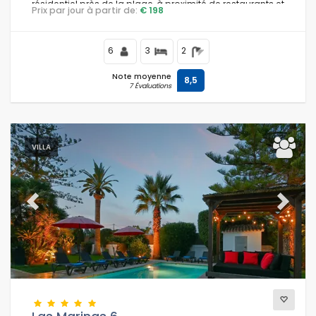
résidentiel près de la plage, à proximité de restaurants et
Prix par jour à partir de:
€ 198
de bars, à 1 km de la plage de Playa de la Marineta et à 1
km de la Méditerranée.
6
3
2
Note moyenne
8,5
7 Évaluations
VILLA
Previous
Next