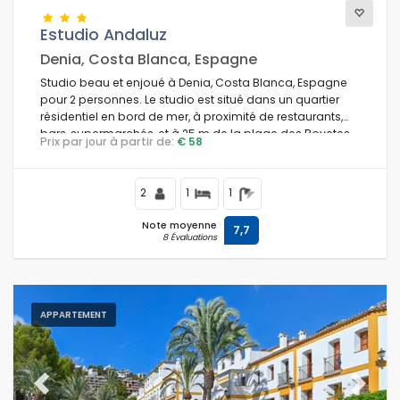
Estudio Andaluz
Denia, Costa Blanca, Espagne
Conditions
Studio beau et enjoué à Denia, Costa Blanca, Espagne
pour 2 personnes. Le studio est situé dans un quartier
résidentiel en bord de mer, à proximité de restaurants,
bars, supermarchés, et à 25 m de la plage des Bovetes.
Prix par jour à partir de:
€ 58
Optionnel
2
1
1
Distances
Note moyenne
7,7
8 Évaluations
Confort
APPARTEMENT
Services
Previous
Next