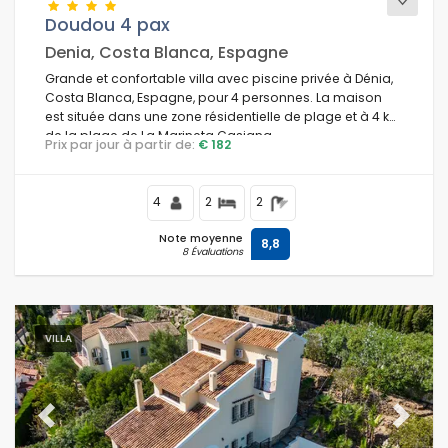
Doudou 4 pax
Denia, Costa Blanca, Espagne
Grande et confortable villa avec piscine privée à Dénia,
Costa Blanca, Espagne, pour 4 personnes. La maison
est située dans une zone résidentielle de plage et à 4 km
de la plage de La Marineta Casiana.
Prix par jour à partir de:
€ 182
4
2
2
Note moyenne
8,8
8 Évaluations
VILLA
Previous
Next