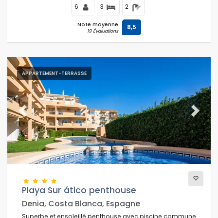
6
3
2
Note moyenne
8,5
19 Évaluations
APPARTEMENT-TERRASSE
Previous
Next
Playa Sur ático penthouse
Denia, Costa Blanca, Espagne
Superbe et ensoleillé penthouse avec piscine commune