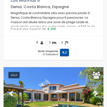
Las Marinas 6
Denia, Costa Blanca, Espagne
Magnifique et confortable villa avec piscine privée à
Denia, Costa Blanca, Espagne pour 6 personnes. La
maison est située dans une zone de plage rurale et
résidentielle, proche des restaurants et bars, à 500 m de
Prix par jour à partir de:
€ 200
la plage de Las Marinas, Denia et à 0,5 km de la
Méditerranée, Denia.
6
3
3
Note moyenne
8,2
73 Évaluations
VILLA
Previous
Next