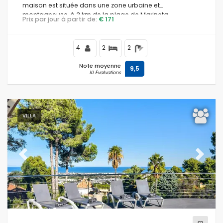
maison est située dans une zone urbaine et
montagneuse, à 3 km de la plage de Marineta
Prix par jour à partir de:
€ 171
Cassiana.
4
2
2
Note moyenne
9,5
10 Évaluations
VILLA
Previous
Next