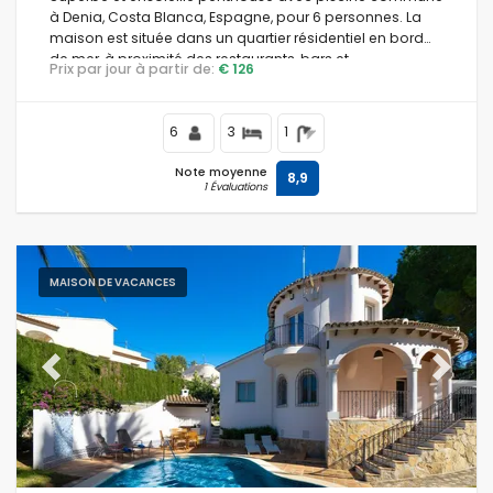
à Denia, Costa Blanca, Espagne, pour 6 personnes. La
maison est située dans un quartier résidentiel en bord
de mer, à proximité des restaurants, bars et
Prix par jour à partir de:
€ 126
supermarchés, et à 500 m de la plage des Bovetes.
6
3
1
Note moyenne
8,9
1 Évaluations
MAISON DE VACANCES
Previous
Next