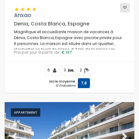
Anxao
Denia, Costa Blanca, Espagne
Magnifique et accueillante maison de vacances à
Dénia, Costa Blanca, Espagne avec piscine privée pour
6 personnes. La maison est située dans un quartier
résidentiel en bord de plage, à 3 km de la plage Las
Prix par jour à partir de:
€ 137
Marinas de Dénia.
6
3
2
Note moyenne
7,8
10 Évaluations
APPARTEMENT