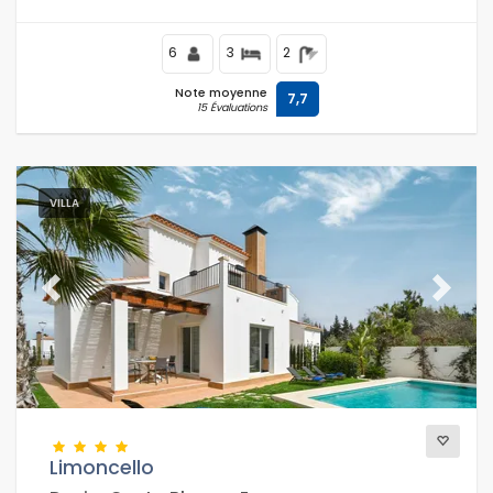
supermarchés, à 100 mètres de la plage Las Marinas,
Denia, et à 0,1 km du Mediterraneo, Denia.
6
3
2
Note moyenne
7,7
15 Évaluations
VILLA
Previous
Next
Limoncello