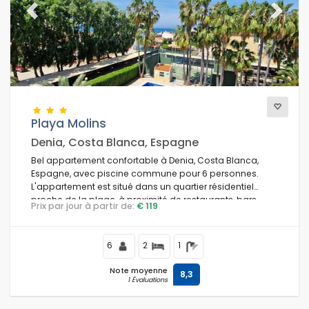
Previous
Next
Playa Molins
Denia, Costa Blanca, Espagne
Bel appartement confortable à Denia, Costa Blanca,
Espagne, avec piscine commune pour 6 personnes.
L'appartement est situé dans un quartier résidentiel
proche de la plage, à proximité de restaurants, bars,
Prix par jour à partir de:
€ 119
supermarchés, et à 50 m de la plage Estanyó / Els
Molins.
6
2
1
Note moyenne
8,3
1 Évaluations