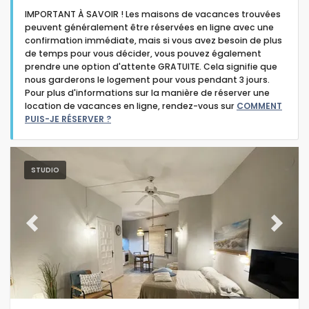
IMPORTANT À SAVOIR ! Les maisons de vacances trouvées
peuvent généralement être réservées en ligne avec une
confirmation immédiate, mais si vous avez besoin de plus
de temps pour vous décider, vous pouvez également
prendre une option d'attente GRATUITE. Cela signifie que
nous garderons le logement pour vous pendant 3 jours.
Type d'hébergement
Pour plus d'informations sur la manière de réserver une
location de vacances en ligne, rendez-vous sur
COMMENT
PUIS-JE RÉSERVER ?
Personnes
Des chambres
STUDIO
Salles de bains
Previous
Next
Services populaires