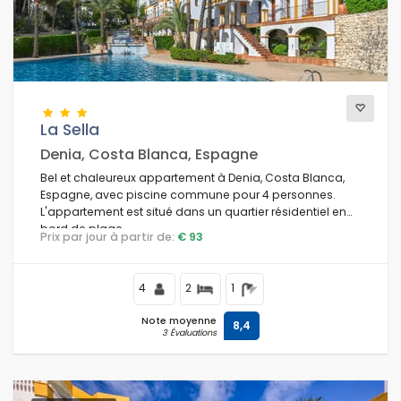
Vues
Catégories supplémentaires
La Sella
Denia, Costa Blanca, Espagne
Bel et chaleureux appartement à Denia, Costa Blanca,
Espagne, avec piscine commune pour 4 personnes.
L'appartement est situé dans un quartier résidentiel en
bord de plage.
Prix par jour à partir de:
€ 93
4
2
1
Note moyenne
8,4
3 Évaluations