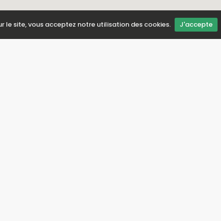
ur le site, vous acceptez notre utilisation des cookies.
J'accepte
Soutien
N
Conditions des assurances
Sur nous
Tit
Contactez-nous
Page de connexion pour les
propriétaires