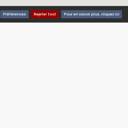
Préférences
Rejeter tout
Pour en savoir plus, cliquez ici
e manquez jamais nos offres
re: