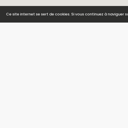
Ce site internet se sert de cookies. Si vous continuez à naviguer s
Calperent - Grupo Turis
Castellon 4 - Edificio Turis
03710 Calpe / Alicante
Espagne
Tel: +34 96 583 77 85
www.calperent.com