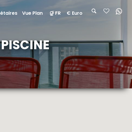
étaires
Vue Plan
FR
€ Euro
PISCINE