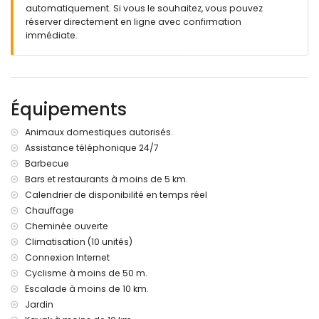
douche et toilette
automatiquement. Si vous le souhaitez, vous pouvez
salle de bain en suite avec douche et toilette
réserver directement en ligne avec confirmation
salle de bain en suite avec douche, toilette et sèche-
immédiate.
cheveux
Intérieur de l'appartement intérieur
cuisine ouverte avec réfrigérateur, bouilloire électrique et
grille-pain
Équipements
chambre climatisée avec lit double et salle de bain en suite
salle de bain en suite avec lavabo simple, douche et
Animaux domestiques autorisés.
toilette
Assistance téléphonique 24/7
Extérieur de la villa
Barbecue
Bars et restaurants à moins de 5 km.
grand terrain
Calendrier de disponibilité en temps réel
piscine privée mesurant 8m x 4m et 2m de profondeur
Chauffage
jardin avec arbres et mobilier de jardin avec transats
5 terrasses, dont 1 couverte
Cheminée ouverte
barbecue
Climatisation (10 unités)
douche extérieure
Connexion Internet
coin salon extérieur et coin repas extérieur
Cyclisme à moins de 50 m.
5 places de parking privées
Escalade à moins de 10 km.
Informations supplémentaires
Jardin