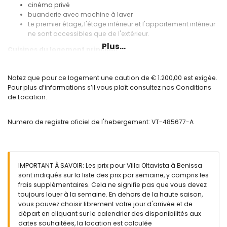
cinéma privé
buanderie avec machine à laver
Le premier étage, l'étage inférieur et l'appartement intérieur
ne sont accessibles que de l'extérieur.
Plus...
Cuisines du logement principal
cuisine avec plaque de cuisson à gaz, four électrique,
micro-ondes, lave-vaisselle, réfrigérateur-congélateur,
Notez que pour ce logement une caution de € 1.200,00 est exigée.
machine à café, bouilloire électrique, mixeur, grille-pain et
Pour plus d’informations s’il vous plaît consultez nos Conditions
presse-agrumes
de Location.
cuisine ouverte avec plaque de cuisson à gaz, micro-
ondes, lave-vaisselle, réfrigérateur, machine à café,
Numero de registre oficiel de l'hebergement: VT-485677-A
bouilloire électrique, mixeur, grille-pain et presse-agrumes
Chambres et salles de bains du logement principal
4 chambres climatisées, chacune avec lit double et salle
de bain en suite
IMPORTANT À SAVOIR: Les prix pour Villa Oltavista à Benissa
5 chambres climatisées, chacune avec lit double
sont indiqués sur la liste des prix par semaine, y compris les
salle de bain en suite avec lavabo simple, baignoire,
frais supplémentaires. Cela ne signifie pas que vous devez
douche et toilette
toujours louer à la semaine. En dehors de la haute saison,
salle de bain en suite avec lavabo simple, douche, toilette
vous pouvez choisir librement votre jour d'arrivée et de
et sèche-cheveux
départ en cliquant sur le calendrier des disponibilités aux
2 salles de bain en suite, chacune avec lavabo simple,
dates souhaitées, la location est calculée