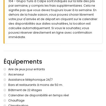
le tarif.
104 - Grupo Turis à Calpe sont indiqués sur la liste des prix
par semaine, y compris les frais supplémentaires. Cela ne
🚭 Il est interdit de fumer à l’intérieur du logement.
signifie pas que vous devez toujours louer à la semaine. En
🚫 Les animaux ne sont pas autorisés.
dehors de la haute saison, vous pouvez choisir librement
votre jour d'arrivée et de départ en cliquant sur le calendrier
📦 Draps, serviettes et torchons inclus.
des disponibilités aux dates souhaitées, la location est
calculée automatiquement. Si vous le souhaitez, vous
📞 Service téléphonique d’urgence 24h/24.
pouvez réserver directement en ligne avec confirmation
🔐 Logement officiellement enregistré.
immédiate.
Équipements
Aire de jeux pour enfants
Ascenseur
Assistance téléphonique 24/7
Bars et restaurants à moins de 50 m.
Bâtiment de 22 étages
Calendrier de disponibilité en temps réel
Chauffage
Climatisation