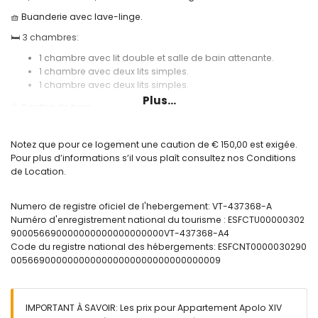
🧺 Buanderie avec lave-linge.
🛏️ 3 chambres:
1 chambre avec lit double et salle de bain attenante.
1 chambre avec deux lits simples.
1 chambre avec deux lits simples.
Plus...
🚿 2 salles de bain :
1 salle de bain attenante avec baignoire.
1 salle de bain supplémentaire avec baignoire.
Notez que pour ce logement une caution de € 150,00 est exigée.
Pour plus d’informations s’il vous plaît consultez nos Conditions
🪟 Grande terrasse meublée avec vue sur la mer.
de Location.
❄️ Climatisation.
🌐 Internet par fibre optique.
Numero de registre oficiel de l'hebergement: VT-437368-A
Numéro d'enregistrement national du tourisme : ESFCTU00000302
🏊 Piscine communautaire et douche extérieure.
900056690000000000000000000VT-437368-A4
🛝 Aire de jeux pour enfants.
Code du registre national des hébergements: ESFCNT0000030290
0056690000000000000000000000000000009
🎾 Court de tennis.
Informations utiles:
🅿️ Place de garage en option. Veuillez consulter la disponibilité et
IMPORTANT À SAVOIR: Les prix pour Appartement Apolo XIV