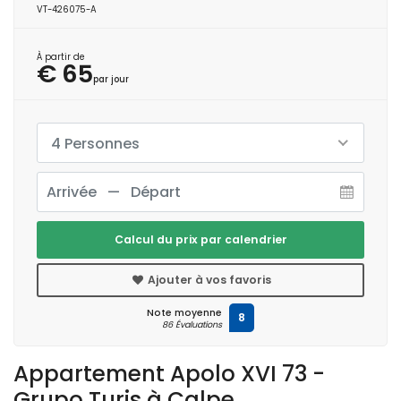
VT-426075-A
À partir de
€ 65
par jour
4 Personnes
Calcul du prix par calendrier
Ajouter à vos favoris
Note moyenne
8
86 Évaluations
Appartement Apolo XVI 73 -
Grupo Turis à Calpe