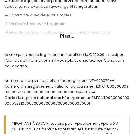
🍳 Cuisine équipée avec plaques vitrocéramiques, four, lave-
vaisselle, micro-ondes, lave-linge et réfrigérateur.
🛏️ 1 chambre avec deux lits simples.
🚿 1 salle de bain avec baignoire.
🪟 Grande terrasse meublée avec vue sur la mer et store.
Plus...
❄️ Climatisation.
🌐 Connexion Internet Wi-Fi.
Notez que pour ce logement une caution de € 150,00 est exigée.
🏊 Piscine communautaire et douche extérieure.
Pour plus d’informations s’il vous plaît consultez nos Conditions
de Location.
Informations utiles:
🚭 Il est interdit de fumer à l’intérieur du logement.
Numero de registre oficiel de l'hebergement: VT-426075-A
🚫 Les animaux ne sont pas autorisés.
Numéro d'enregistrement national du tourisme : ESFCTU00000302
900055322100000000000000000000004260754
📦 Draps, serviettes et torchons inclus.
Code du registre national des hébergements: ESFCNT0000030290
📞 Service téléphonique d’urgence 24h/24.
0055322100000000000000000000000000001
🔐 Logement officiellement enregistré.
IMPORTANT À SAVOIR: Les prix pour Appartement Apolo XVI
73 - Grupo Turis à Calpe sont indiqués sur la liste des prix