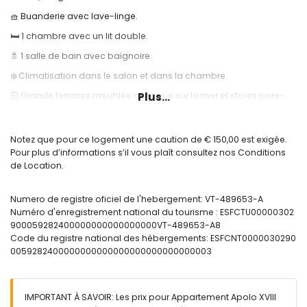
🧺 Buanderie avec lave-linge.
🛏️ 1 chambre avec un lit double.
🚿 1 salle de bain avec baignoire.
❄️ Climatisation dans le salon et dans la chambre.
🪟 Grande terrasse meublée avec vue sur la mer et stores pare-
Plus...
soleil.
🏊 Piscine communautaire et douche extérieure.
Notez que pour ce logement une caution de € 150,00 est exigée.
Informations utiles:
Pour plus d’informations s’il vous plaît consultez nos Conditions
de Location.
🚭 Hébergement non-fumeur et sans animaux.
📦 Draps, serviettes et torchons inclus.
Numero de registre oficiel de l'hebergement: VT-489653-A
🌐 Cet hébergement ne dispose pas de connexion Internet.
Numéro d'enregistrement national du tourisme : ESFCTU00000302
900059282400000000000000000VT-489653-A8
📞 Service téléphonique d’urgence 24h/24.
Code du registre national des hébergements: ESFCNT0000030290
🔐 Logement officiellement enregistré.
0059282400000000000000000000000000003
IMPORTANT À SAVOIR: Les prix pour Appartement Apolo XVIII