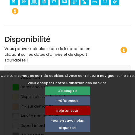
Disponibilité
Vous pouvez calculer le prix de la location en
cliquant sur les dates d’arrivée et de départ
souhaitées !
Ce site internet se sert de cookies. Si vous continuez à naviguer sur le site,
Disponible
vous acceptez notre utilisation des cookies.
Dates choisies
J'accepte
Disponible sur demande
Préférences
Prix ​​sur demande
Rejeter tout
Arrivée non autorisée
Pour en savoir plus,
Départ interdit
cliquez ici