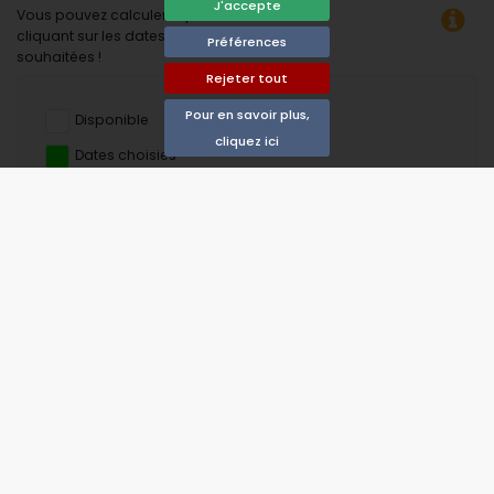
J'accepte
Vous pouvez calculer le prix de la location en
cliquant sur les dates d’arrivée et de départ
Préférences
souhaitées !
Rejeter tout
Pour en savoir plus,
Disponible
cliquez ici
Dates choisies
Disponible sur demande
Prix ​​sur demande
Arrivée non autorisée
Départ interdit
Indisponible
août 2026
lu
ma
me
je
ve
sa
di
1
2