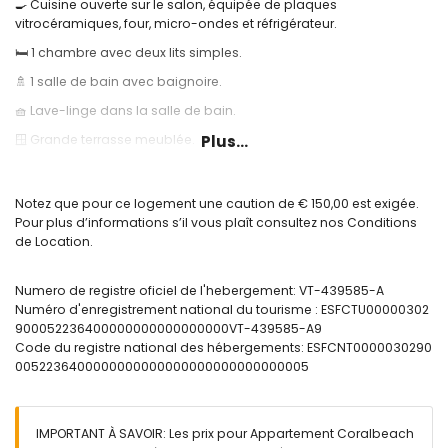
🍳 Cuisine ouverte sur le salon, équipée de plaques
vitrocéramiques, four, micro-ondes et réfrigérateur.
🛏️ 1 chambre avec deux lits simples.
🚿 1 salle de bain avec baignoire.
🧺 Lave-linge dans la salle de bain.
🪟 Grande terrasse meublée.
Plus...
❄️ Climatisation.
🌐 Connexion Internet Wi-Fi.
Notez que pour ce logement une caution de € 150,00 est exigée.
Pour plus d’informations s’il vous plaît consultez nos Conditions
🏊 Piscine communautaire et douche extérieure.
de Location.
🏋️ Salle de sport.
Informations utiles:
Numero de registre oficiel de l'hebergement: VT-439585-A
Numéro d'enregistrement national du tourisme : ESFCTU00000302
🚭 Il est interdit de fumer à l’intérieur du logement.
900052236400000000000000000VT-439585-A9
🚫 Les animaux ne sont pas autorisés.
Code du registre national des hébergements: ESFCNT0000030290
0052236400000000000000000000000000005
📦 Draps, serviettes et torchons inclus.
📞 Service téléphonique d’urgence 24h/24.
🔐 Logement officiellement enregistré.
IMPORTANT À SAVOIR: Les prix pour Appartement Coralbeach