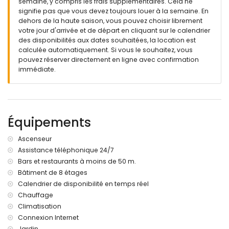
semaine, y compris les frais supplémentaires. Cela ne
📦 Linge de lit, serviettes et torchons de cuisine sont fournis.
signifie pas que vous devez toujours louer à la semaine. En
dehors de la haute saison, vous pouvez choisir librement
📞 Service d'urgence téléphonique 24h/24.
votre jour d'arrivée et de départ en cliquant sur le calendrier
des disponibilités aux dates souhaitées, la location est
🔐 Hébergement officiellement enregistré.
calculée automatiquement. Si vous le souhaitez, vous
pouvez réserver directement en ligne avec confirmation
immédiate.
Équipements
Ascenseur
Assistance téléphonique 24/7
Bars et restaurants à moins de 50 m.
Bâtiment de 8 étages
Calendrier de disponibilité en temps réel
Chauffage
Climatisation
Connexion Internet
Jardin