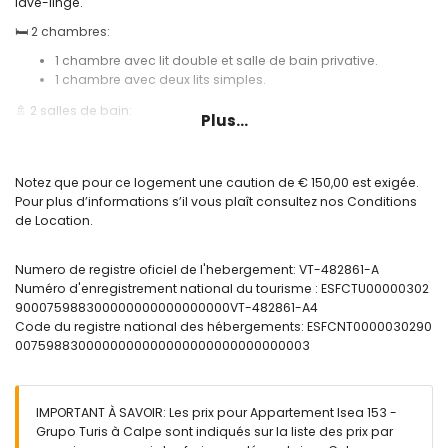
lave-linge.
🛏️ 2 chambres:
1 chambre avec lit double et salle de bain privative.
1 chambre avec deux lits simples.
🚿 2 salles de bain:
Plus...
1 salle de bain attenante avec douche.
1 salle de bain supplémentaire avec douche.
Notez que pour ce logement une caution de € 150,00 est exigée.
🪟 Terrasse meublée offrant une vue fantastique sur la mer.
Pour plus d’informations s’il vous plaît consultez nos Conditions
❄️ Climatisation.
de Location.
🌐 Internet haut débit par fibre optique.
Numero de registre oficiel de l'hebergement: VT-482861-A
🏊 Piscine et douche extérieure communes.
Numéro d'enregistrement national du tourisme : ESFCTU00000302
🛝 Aire de jeux pour enfants.
900075988300000000000000000VT-482861-A4
Code du registre national des hébergements: ESFCNT0000030290
Informations pratiques:
0075988300000000000000000000000000003
🅿️ Place de parking en option, sous réserve de disponibilité et
avec un coût additionnel.
🚭 Logement non-fumeur.
IMPORTANT À SAVOIR: Les prix pour Appartement Isea 153 -
Grupo Turis à Calpe sont indiqués sur la liste des prix par
🚫 Animaux de compagnie non admis.