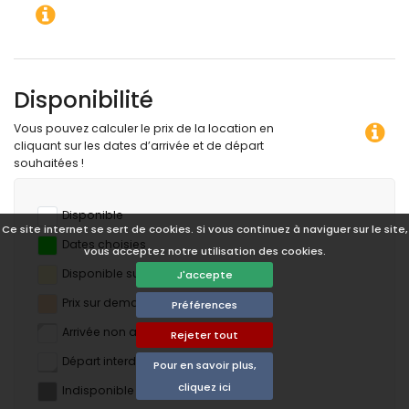
Disponibilité
Vous pouvez calculer le prix de la location en
cliquant sur les dates d’arrivée et de départ
souhaitées !
Disponible
Ce site internet se sert de cookies. Si vous continuez à naviguer sur le site,
Dates choisies
vous acceptez notre utilisation des cookies.
Disponible sur demande
J'accepte
Prix ​​sur demande
Préférences
Arrivée non autorisée
Rejeter tout
Départ interdit
Pour en savoir plus,
cliquez ici
Indisponible