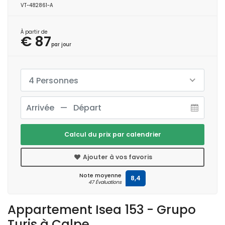
VT-482861-A
À partir de
€ 87
par jour
4 Personnes
Calcul du prix par calendrier
Ajouter à vos favoris
Note moyenne
8,4
47 Évaluations
Appartement Isea 153 - Grupo
Turis à Calpe