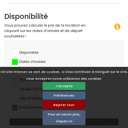
Disponibilité
Vous pouvez calculer le prix de la location en
cliquant sur les dates d’arrivée et de départ
souhaitées !
Disponible
Dates choisies
Disponible sur demande
Ce site internet se sert de cookies. Si vous continuez à naviguer sur le site,
vous acceptez notre utilisation des cookies.
Prix ​​sur demande
J'accepte
Arrivée non autorisée
Préférences
Départ interdit
Rejeter tout
Indisponible
Pour en savoir plus,
cliquez ici
août 2026