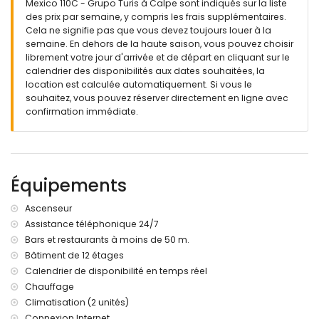
Mexico 110C - Grupo Turis à Calpe sont indiqués sur la liste
🔐 Logement officiellement enregistré.
des prix par semaine, y compris les frais supplémentaires.
Cela ne signifie pas que vous devez toujours louer à la
semaine. En dehors de la haute saison, vous pouvez choisir
librement votre jour d'arrivée et de départ en cliquant sur le
calendrier des disponibilités aux dates souhaitées, la
location est calculée automatiquement. Si vous le
souhaitez, vous pouvez réserver directement en ligne avec
confirmation immédiate.
Équipements
Ascenseur
Assistance téléphonique 24/7
Bars et restaurants à moins de 50 m.
Bâtiment de 12 étages
Calendrier de disponibilité en temps réel
Chauffage
Climatisation (2 unités)
Connexion Internet