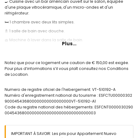
🍳 Cuisine avec un bar américain ouvert sur le salon, équipée
d'une plaque vitrocéramique, d'un micro-ondes et d'un
réfrigérateur.
🛏️ 1 chambre avec deux lits simples.
🚿 1 salle de bain avec douche.
🧺 Machine à laver dans la salle de bain.
Plus...
🪟 Grande terrasse vitrée avec vue sur la mer.
❄️ Climatisation.
Notez que pour ce logement une caution de € 150,00 est exigée.
🌐 Internet haut débit par fibre optique.
Pour plus d’informations s’il vous plaît consultez nos Conditions
de Location.
🏊 Piscine communautaire et douche extérieure.
Informations utiles:
Numero de registre oficiel de l'hebergement: VT-510192-A
🅿️ Place de garage en option. Veuillez consulter la disponibilité et
Numéro d'enregistrement national du tourisme : ESFCTU00000302
le prix.
900045436800000000000000000VT-510192-A1
Code du registre national des hébergements: ESFCNT0000030290
🚭 Il est interdit de fumer à l'intérieur du logement.
0045436800000000000000000000000000003
🚫 Les animaux de compagnie ne sont pas autorisés.
📦 Draps, serviettes et torchons inclus.
IMPORTANT À SAVOIR: Les prix pour Appartement Nuevo
📞 Service d'assistance téléphonique d'urgence 24 heures sur 24.