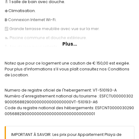
🚿 1 salle de bain avec douche.
❄️ Climatisation.
🌐 Connexion Internet Wi-Fi.
🪟 Grande terrasse meublée avec vue sur la mer.
🏊 Piscine commune et douche extérieure.
Plus...
🛝 Aire de jeux pour enfants.
🎾 Court de tennis.
Notez que pour ce logement une caution de € 150,00 est exigée.
Informations utiles:
Pour plus d’informations s’il vous plaît consultez nos Conditions
🚭 Il est interdit de fumer à l'intérieur du logement.
de Location.
🚫 Les animaux ne sont pas acceptés.
Numero de registre oficiel de l'hebergement: VT-510193-A
📦 Draps, serviettes et torchons de cuisine inclus.
Numéro d'enregistrement national du tourisme : ESFCTU00000302
📞 Service d'assistance téléphonique d'urgence 24h/24.
900056882900000000000000000VT-510193-A6
Code du registre national des hébergements: ESFCNT0000030290
🔐 Logement officiellement enregistré.
0056882900000000000000000000000000001
IMPORTANT À SAVOIR: Les prix pour Appartement Playa de