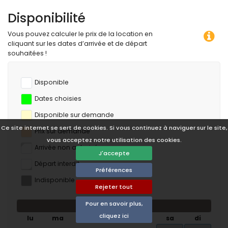
Disponibilité
Vous pouvez calculer le prix de la location en
cliquant sur les dates d’arrivée et de départ
souhaitées !
Disponible
Dates choisies
Disponible sur demande
Ce site internet se sert de cookies. Si vous continuez à naviguer sur le site,
Prix ​​sur demande
vous acceptez notre utilisation des cookies.
Arrivée non autorisée
J'accepte
Départ interdit
Préférences
Indisponible
Rejeter tout
Pour en savoir plus,
août 2026
cliquez ici
lu
ma
me
je
ve
sa
di