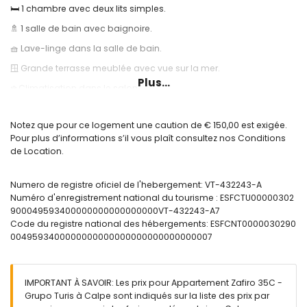
🛏️ 1 chambre avec deux lits simples.
🚿 1 salle de bain avec baignoire.
🧺 Lave-linge dans la salle de bain.
🪟 Grande terrasse meublée avec vue sur la mer.
Plus...
❄️ Climatisation dans le salon.
🌐 Connexion Internet Wi-Fi.
Notez que pour ce logement une caution de € 150,00 est exigée.
🏊 Piscine communautaire et douche extérieure.
Pour plus d’informations s’il vous plaît consultez nos Conditions
Informations utiles:
de Location.
🚭 Il est interdit de fumer à l'intérieur du logement.
Numero de registre oficiel de l'hebergement: VT-432243-A
🚫 Les animaux ne sont pas admis.
Numéro d'enregistrement national du tourisme : ESFCTU00000302
📦 Linge de lit, serviettes de toilette et torchons de cuisine inclus.
900049593400000000000000000VT-432243-A7
Code du registre national des hébergements: ESFCNT0000030290
📞 Service d'assistance téléphonique d'urgence 24h/24.
0049593400000000000000000000000000007
🔐 Logement officiellement enregistré.
IMPORTANT À SAVOIR: Les prix pour Appartement Zafiro 35C -
Grupo Turis à Calpe sont indiqués sur la liste des prix par