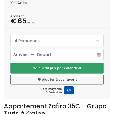
VT-432243-A
À partir de
€ 65
par jour
4 Personnes
Calcul du prix par calendrier
Ajouter à vos favoris
Note moyenne
7,5
61 Évaluations
Appartement Zafiro 35C - Grupo
Turis à Calpe