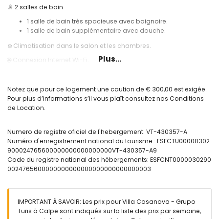
🚿 2 salles de bain
1 salle de bain très spacieuse avec baignoire.
1 salle de bain supplémentaire avec douche.
❄️ Climatisation dans le salon et les chambres.
Plus...
🌐 Connexion Internet Wi-Fi.
🌅 Porche aménagé.
🫕 Barbecue.
Notez que pour ce logement une caution de € 300,00 est exigée.
Pour plus d’informations s’il vous plaît consultez nos Conditions
🏊 Piscine privée et douche extérieure.
de Location.
🅿️ Place de parking.
Informations utiles:
Numero de registre oficiel de l'hebergement: VT-430357-A
Numéro d'enregistrement national du tourisme : ESFCTU00000302
🚭 Il est interdit de fumer à l'intérieur de l'hébergement.
900024765600000000000000000VT-430357-A9
🚫 Animaux non admis.
Code du registre national des hébergements: ESFCNT0000030290
0024765600000000000000000000000000003
📦 Linge de lit, serviettes de toilette et torchons inclus.
📞 Service d'assistance téléphonique d'urgence 24h/24.
🔐 Hébergement officiellement enregistré.
IMPORTANT À SAVOIR: Les prix pour Villa Casanova - Grupo
Turis à Calpe sont indiqués sur la liste des prix par semaine,