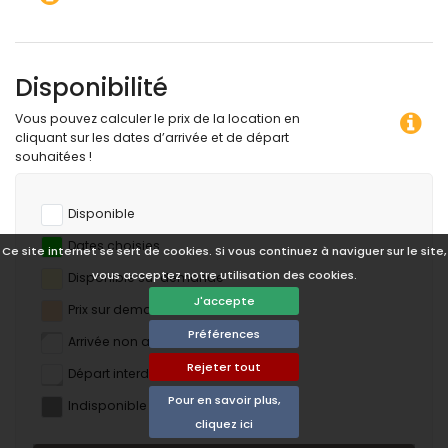
Disponibilité
Vous pouvez calculer le prix de la location en
cliquant sur les dates d’arrivée et de départ
souhaitées !
Disponible
Dates choisies
Ce site internet se sert de cookies. Si vous continuez à naviguer sur le site,
vous acceptez notre utilisation des cookies.
Disponible sur demande
J'accepte
Prix ​​sur demande
Préférences
Arrivée non autorisée
Rejeter tout
Départ interdit
Pour en savoir plus,
Indisponible
cliquez ici