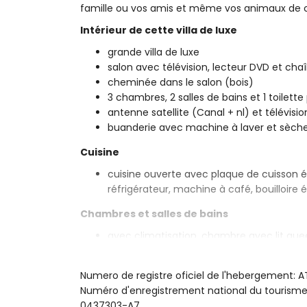
famille ou vos amis et même vos animaux de
Intérieur de cette villa de luxe
grande villa de luxe
salon avec télévision, lecteur DVD et chaî
cheminée dans le salon (bois)
3 chambres, 2 salles de bains et 1 toilette
antenne satellite (Canal + nl) et télévisi
buanderie avec machine à laver et sèche
Cuisine
cuisine ouverte avec plaque de cuisson él
réfrigérateur, machine à café, bouilloire 
Chambres et salles de bains
avec climatisation, chambre avec lit que
suite
2 chambres avec climatisation, chacune 
Numero de registre oficiel de l'hebergement:
salle de bains en suite avec double lavab
Numéro d'enregistrement national du touri
salle de bains avec lavabo simple et dou
0437303-A7