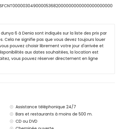
ts: ESFCNT000003049000053682000000000000000000000
de profondeur
et mobilier de jardin avec transats
dunya 6 à Denia sont indiqués sur la liste des prix par
s. Cela ne signifie pas que vous devez toujours louer
vous pouvez choisir librement votre jour d'arrivée et
rieur
isponibilités aux dates souhaitées, la location est
itez, vous pouvez réserver directement en ligne
de 500 mètres de la villa)
ranée, Javea (à moins de 5 kilomètres de la villa)
enia (à moins de 5 kilomètres de la villa)
oins de 10 kilomètres de la villa)
s de la villa
 de 100 kilomètres de la villa)
Assistance téléphonique 24/7
ce (> 100 kilomètres)
Bars et restaurants à moins de 500 m.
CD ou DVD
amilles avec enfants
Cheminée ouverte