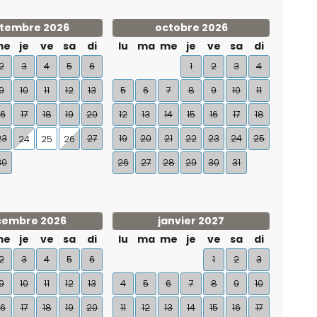
tembre 2026
octobre 2026
me
je
ve
sa
di
lu
ma
me
je
ve
sa
di
2
3
4
5
6
1
2
3
4
9
10
11
12
13
5
6
7
8
9
10
11
16
17
18
19
20
12
13
14
15
16
17
18
23
27
19
20
21
22
23
24
25
24
25
26
30
26
27
28
29
30
31
cembre 2026
janvier 2027
me
je
ve
sa
di
lu
ma
me
je
ve
sa
di
2
3
4
5
6
1
2
3
9
10
11
12
13
4
5
6
7
8
9
10
16
17
18
19
20
11
12
13
14
15
16
17