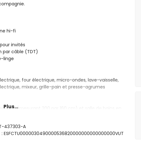
 compagnie.
ne hi-fi
 pour invités
on par câble (TDT)
-linge
ectrique, four électrique, micro-ondes, lave-vaisselle,
électrique, mixeur, grille-pain et presse-agrumes
Plus...
en-size (mesurant 200 par 160 cm) et salle de bains en
avec 2 lits simples (mesurant 200 par 90 cm)
 AT-437303-A
o, douche et toilette
sme : ESFCTU0000030490000536820000000000000000VUT
che