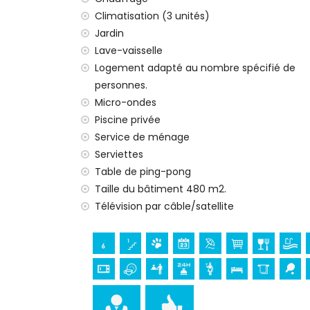
Équipements et services inclus dans le prix 
Climatisation (3 unités)
Jardin
internet (WiFi)
aspirateur et fer et planche à repasser
Lave-vaisselle
linge de lit et serviettes
Logement adapté au nombre spécifié de
service de réception et service d'urgenc
personnes.
ping-pong
Micro-ondes
chauffage central et climatisation
Piscine privée
Équipements et services en supplément
Service de ménage
Serviettes
service de ménage
Table de ping-pong
lit supplémentaire et lits/berceaux pour
Taille du bâtiment 480 m2.
Sports
Télévision par câble/satellite
tennis, golf (La Sella, Denia) et équitation