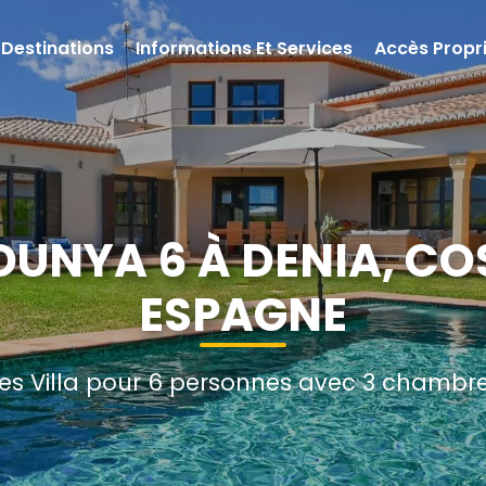
Destinations
Informations Et Services
Accès Propri
DUNYA 6 À DENIA, C
ESPAGNE
s Villa pour 6 personnes avec 3 chambres