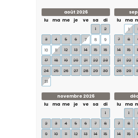
août 2026
sep
lu
ma
me
je
ve
sa
di
lu
ma
1
2
1
3
4
5
6
7
8
7
8
9
12
13
14
15
16
14
15
10
11
17
18
19
20
21
22
23
21
22
24
25
26
27
28
29
30
28
29
31
novembre 2026
dé
lu
ma
me
je
ve
sa
di
lu
ma
1
1
2
3
4
5
6
7
8
7
8
9
10
11
12
13
14
15
14
15