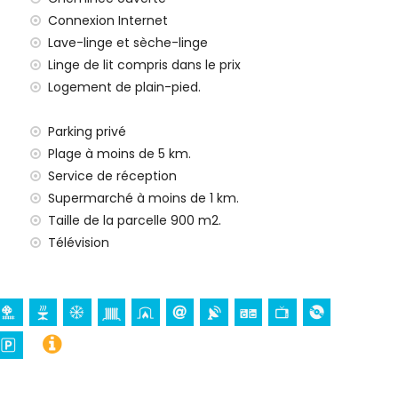
de location de cette villa de luxe
Connexion Internet
Lave-linge et sèche-linge
Linge de lit compris dans le prix
Logement de plain-pied.
e 24h/24
Parking privé
Plage à moins de 5 km.
Service de réception
Supermarché à moins de 1 km.
 enfants (sur demande)
Taille de la parcelle 900 m2.
Télévision
 (à moins de 10 kilomètres de la villa)