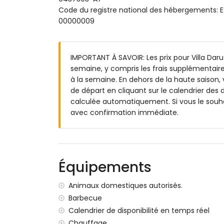
Extérieur de cette villa de luxe
Code du registre national des hébergemen
00000009
terrain clôturé
piscine privée mesurant 8m x 4m et 2m 
magnifique jardin en pelouse avec arbres 
IMPORTANT À SAVOIR: Les prix pour Villa Daru 
terrasse couverte
semaine, y compris les frais supplémentaire
barbecue
à la semaine. En dehors de la haute saison, 
espace salon extérieur et coin repas exté
de départ en cliquant sur le calendrier des d
2 places de parking privées
calculée automatiquement. Si vous le souha
Informations complémentaires
avec confirmation immédiate.
ville la plus proche : Beniarbeig (à moins 
rivière ou rives les plus proches : Méditer
plage la plus proche : Denia les poblets, D
port le plus proche : La Marina, Denia (à m
Équipements
parc le plus proche à moins de 5 kilomètre
aéroport le plus proche : Alicante (à moins
Animaux domestiques autorisés.
deuxième aéroport le plus proche : Valen
Barbecue
animaux domestiques autorisés
Calendrier de disponibilité en temps réel
L'hébergement est très adapté pour les f
Chauffage