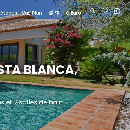
étaires
Vue Plan
FR
€ Euro
OSTA BLANCA,
 et 2 salles de bain