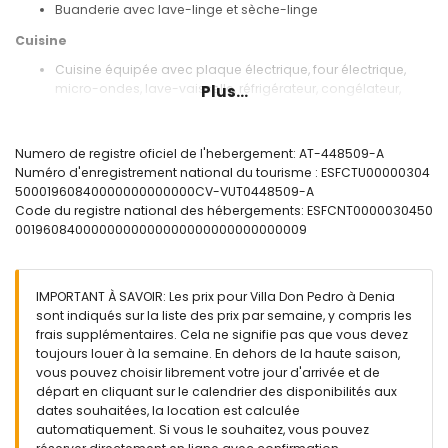
Buanderie avec lave-linge et sèche-linge
Cuisine
Cuisine équipée avec plaque électrique, four électrique,
micro-ondes, lave-vaisselle, réfrigérateur, congélateur,
Plus...
machine à café, bouilloire électrique, mixeur, grille-pain et
presse-agrumes
Numero de registre oficiel de l'hebergement: AT-448509-A
Chambres et salles de bains
Numéro d'enregistrement national du tourisme : ESFCTU00000304
Chambre avec climatisation, lit queen size (200 x 160cm) et
50001960840000000000000CV-VUT0448509-A
salle de bain en suite
Code du registre national des hébergements: ESFCNT0000030450
2 chambres, chacune avec 2 lits simples (190 x 90cm)
0019608400000000000000000000000000009
Salle de bain avec lavabo, baignoire, douche et toilettes
Salle de bain en suite avec lavabo, douche et toilettes
Extérieur de la villa
IMPORTANT À SAVOIR: Les prix pour Villa Don Pedro à Denia
sont indiqués sur la liste des prix par semaine, y compris les
Terrain clos
frais supplémentaires. Cela ne signifie pas que vous devez
Piscine privée en forme de rein mesurant 8m x 4m et 2m de
toujours louer à la semaine. En dehors de la haute saison,
profondeur
vous pouvez choisir librement votre jour d'arrivée et de
Superbe jardin avec pelouse, gravier, arbres et mobilier de
départ en cliquant sur le calendrier des disponibilités aux
jardin avec transats
dates souhaitées, la location est calculée
2 terrasses dont 1 couverte
automatiquement. Si vous le souhaitez, vous pouvez
Barbecue