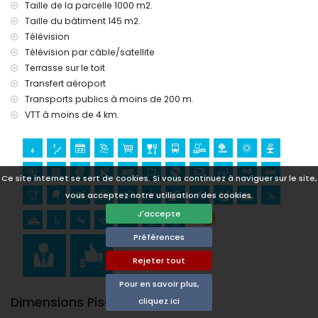
(Portal de la Vila, Denia), monument (Ciudad de Denia,
Taille de la parcelle 1000 m2.
Denia), bâtiment architectural (Histórico de Denia, Denia),
Taille du bâtiment 145 m2.
lieu historique (Ciudad de Denia et Denia) (à moins de 5
Télévision
kilomètres de l'hébergement)
Télévision par câble/satellite
Ruine (Molinos et Denia) (à moins de 10 kilomètres de
Terrasse sur le toit
l'hébergement)
Transfert aéroport
Sports
Transports publics à moins de 200 m.
Snorkeling, surf, planche à voile et ski nautique (à moins de
VTT à moins de 4 km.
1000 mètres de la villa)
Tennis, randonnée, VTT, cyclisme, escalade, canoë, kayak,
pêche et plongée (à moins de 5 kilomètres de la villa)
Golf (La Sella, Denia) et équitation (à moins de 10 kilomètres
Ce site internet se sert de cookies. Si vous continuez à naviguer sur le site,
de la villa)
Rafting (à moins de 50 kilomètres de la villa)
vous acceptez notre utilisation des cookies.
J'accepte
Préférences
Rejeter tout
Pour en savoir plus,
Dimensions Piscine
cliquez ici