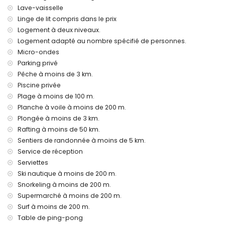
enfants
Lave-vaisselle
Équipements et services inclus dans le prix de location de la
Linge de lit compris dans le prix
villa
Logement à deux niveaux.
Internet (fibre optique)
Logement adapté au nombre spécifié de personnes.
Aspirateur, fer et planche à repasser
Micro-ondes
Linge de lit et serviettes
Parking privé
Service de réception
Pêche à moins de 3 km.
Table de ping-pong
Piscine privée
Chauffage central et climatisation
Plage à moins de 100 m.
Équipements et services en supplément
Planche à voile à moins de 200 m.
Service d'aéroport
Plongée à moins de 3 km.
Lit supplémentaire et lits/cots pour enfants (sur demande)
Rafting à moins de 50 km.
Sentiers de randonnée à moins de 5 km.
Activités de loisirs et de divertissement pour vos vacances
Service de réception
à Denia, Costa Blanca
Serviettes
Bar, promenade (Las Marinas et Denia) (à moins de 500
Ski nautique à moins de 200 m.
mètres de la maison)
Snorkeling à moins de 200 m.
Cinéma et théâtre (à moins de 5 kilomètres de la maison)
Supermarché à moins de 200 m.
Sites et culture à Denia, Costa Blanca
Surf à moins de 200 m.
Musée (Histórico de Denia, Denia), église (Denia), château
Table de ping-pong