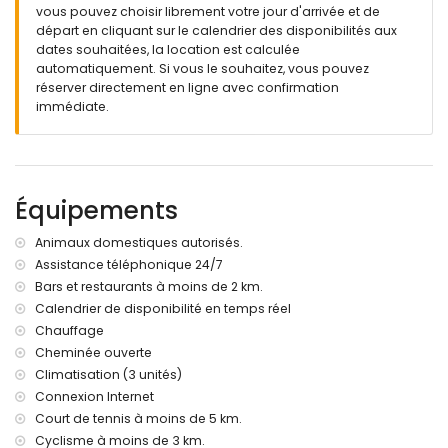
jardin avec pelouse et arbres et mobilier de jardin avec
vous pouvez choisir librement votre jour d'arrivée et de
transats
départ en cliquant sur le calendrier des disponibilités aux
2 terrasses, dont 1 couverte
dates souhaitées, la location est calculée
douche extérieure
automatiquement. Si vous le souhaitez, vous pouvez
espace salon extérieur et coin repas extérieur
réserver directement en ligne avec confirmation
place de parking couverte et place de parking privée
immédiate.
Informations supplémentaires
ville la plus proche : Denia (à moins de 3 kilomètres de la
villa)
Équipements
berges ou rivage le plus proche dans un rayon de 3
kilomètres de la villa
plage la plus proche : Marineta Cassiana (à moins de 3
Animaux domestiques autorisés.
kilomètres de la villa)
Assistance téléphonique 24/7
port le plus proche : Denia (à moins de 4 kilomètres de la
Bars et restaurants à moins de 2 km.
villa)
Calendrier de disponibilité en temps réel
aéroport le plus proche : Alicante (à moins de 100
Chauffage
kilomètres de la villa)
Cheminée ouverte
deuxième aéroport le plus proche : Valence (à moins de
100 kilomètres de la villa)
Climatisation (3 unités)
transports en commun à proximité : bus dans un rayon de 7
Connexion Internet
kilomètres et train dans un rayon de 4 kilomètres
Court de tennis à moins de 5 km.
interdiction de fumer
Cyclisme à moins de 3 km.