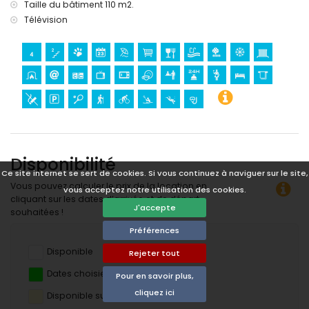
Taille du bâtiment 110 m2.
musée, église, château (Château de Denia) et ruines (à
Télévision
moins de 5 kilomètres de l'hébergement)
Sports
randonnée (à moins de 1000 mètres de la villa)
tennis, cyclisme, kayak, plongée et snorkeling (à moins de 5
kilomètres de la villa)
golf (La Sella), équitation et planche à voile (à moins de 10
kilomètres de la villa)
Disponibilité
Ce site internet se sert de cookies. Si vous continuez à naviguer sur le site,
Vous pouvez calculer le prix de la location en
vous acceptez notre utilisation des cookies.
cliquant sur les dates d’arrivée et de départ
J'accepte
souhaitées !
Préférences
Disponible
Rejeter tout
Dates choisies
Pour en savoir plus,
cliquez ici
Disponible sur demande