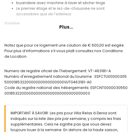
buanderie avec machine à laver et sèche-linge
Le premier étage et le rez-de-chaussée ne sont
accessibles que de l'extérieur.
Cuisine
Plus...
cuisine ouverte avec plaque de cuisson électrique, four
électrique, micro-ondes, lave-vaisselle, réfrigérateur-
congélateur, cafetière, bouilloire électrique, grille-pain et
Notez que pour ce logement une caution de € 600,00 est exigée.
presse-agrumes
Pour plus d’informations s’il vous plaît consultez nos Conditions
de Location.
Chambres et salles de bains
chambre avec climatisation, lit king size et salle de bains
Numero de registre oficiel de l'hebergement: VT-463181-A
attenante
Numéro d'enregistrement national du tourisme : ESFCTU00000305
chambre avec climatisation, lit queen size et salle de bains
50001853220000000000000000VUT0463181-A0
attenante
Code du registre national des hébergements: ESFCNT0000030550
salle de bains attenante avec lavabo simple, douche,
0018532200000000000000000000000000003
toilettes et sèche-cheveux
salle de bains attenante avec lavabo simple, douche et
toilettes
IMPORTANT À SAVOIR: Les prix pour Villa Relax à Denia sont
Extérieur de la villa
indiqués sur la liste des prix par semaine, y compris les frais
terrain clos
supplémentaires. Cela ne signifie pas que vous devez
piscine privée chauffée mesurant 8m x 4m
toujours louer à la semaine. En dehors de la haute saison,