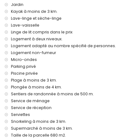
animaux de compagnie autorisés
Jardin
Le logement est particulièrement adapté aux familles avec
Kayak à moins de 3 km.
enfants
Lave-linge et sèche-linge
Équipements et services inclus dans le prix de la location de
Lave-vaisselle
la villa
Linge de lit compris dans le prix
internet (WiFi)
Logement à deux niveaux.
fer et planche à repasser
Logement adapté au nombre spécifié de personnes.
linge de lit et serviettes
Logement non-fumeur
service de réception et service d'urgence 24 heures sur 24
Micro-ondes
service de ménage hebdomadaire
Parking privé
Équipements et services en supplément
Piscine privée
chauffage central et climatisation
Plage à moins de 3 km.
chauffage de la piscine
Plongée à moins de 4 km.
lit supplémentaire et lit pour enfant/berceau (sur demande)
Sentiers de randonnée à moins de 500 m.
Service de ménage
Loisirs et activités de loisirs pour vos vacances à Denia,
Costa Blanca
Service de réception
Serviettes
bar (à moins de 1000 mètres de la maison)
Snorkeling à moins de 3 km.
discothèque, boîte de nuit et promenade (Marineta
Cassiana) (à moins de 5 kilomètres de la maison)
Supermarché à moins de 3 km.
Taille de la parcelle 680 m2.
Sites touristiques et culture à Denia, Costa Blanca