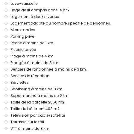
moins de 100 kilomètres de la villa)
Lave-vaisselle
les animaux de compagnie ne sont pas admis
Linge de lit compris dans le prix
L'hébergement est très adapté pour les familles avec
Logement à deux niveaux.
enfants
Logement adapté au nombre spécifié de personnes.
Équipements et services inclus dans le prix de location de la
Micro-ondes
villa
Parking privé
internet (fibre optique)
Pêche à moins de 1 km.
fer et planche à repasser
Piscine privée
linge de lit et serviettes
Plage à moins de 4 km.
service de réception et service d'urgence 24h/24
Plongée à moins de 3 km.
chauffage au sol et climatisation
Sentiers de randonnée à moins de 3 km.
Équipements et services à supplément
Service de réception
Serviettes
lit supplémentaire et lit/parc bébé (sur demande)
Snorkeling à moins de 3 km.
Divertissements et activités de loisirs pour vos vacances à
Supermarché à moins de 2 km.
Denia, Costa Blanca
Taille de la parcelle 2850 m2.
théâtre, bar et promenade (Explanada Cervantes) (à moins
Taille du bâtiment 403 m2.
de 1000 mètres de la maison)
Télévision par câble/satellite
cinéma, discothèque et boîte de nuit (à moins de 5
Terrasse sur le toit
kilomètres de la maison)
VTT à moins de 3 km.
Attractions et culture à Denia, Costa Blanca