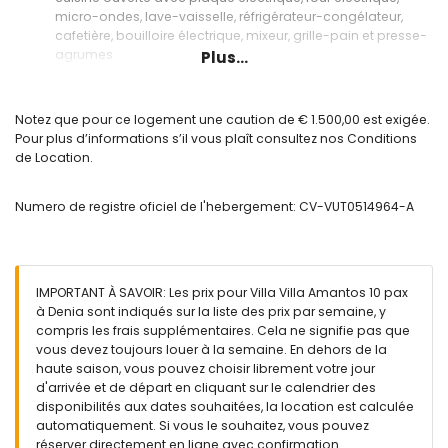
micro-ondes, lave-vaisselle, réfrigérateur-congélateur,
cafetière, bouilloire électrique, mixeur, grille-pain et presse-
agrumes
Plus...
Chambres et salles de bains
chambre avec climatisation et canapé-lit
Notez que pour ce logement une caution de € 1.500,00 est exigée.
chambre avec lit double, télévision, salle de bain en suite et
Pour plus d’informations s’il vous plaît consultez nos Conditions
climatisation
de Location.
2 chambres, chacune avec lit double, salle de bain en suite
et climatisation
Numero de registre oficiel de l'hebergement: CV-VUT0514964-A
chambre avec 2 lits simples, salle de bain en suite et
climatisation
salle de bain en suite avec double lavabo, baignoire,
douche, bidet, toilette et sèche-cheveux
salle de bain en suite avec double lavabo, douche, bidet,
IMPORTANT À SAVOIR: Les prix pour Villa Villa Amantos 10 pax
toilette et sèche-cheveux
à Denia sont indiqués sur la liste des prix par semaine, y
2 salles de bains en suite, chacune avec lavabo simple,
compris les frais supplémentaires. Cela ne signifie pas que
douche, toilette et sèche-cheveux
vous devez toujours louer à la semaine. En dehors de la
salle de bain avec double lavabo, douche, toilette et
haute saison, vous pouvez choisir librement votre jour
sèche-cheveux
d'arrivée et de départ en cliquant sur le calendrier des
disponibilités aux dates souhaitées, la location est calculée
Extérieur de la villa
automatiquement. Si vous le souhaitez, vous pouvez
grand terrain clôturé
réserver directement en ligne avec confirmation