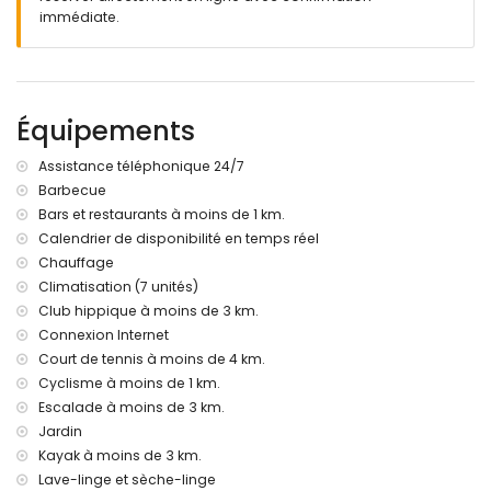
piscine privée mesurant 10m x 5m et profondeur de 2m
immédiate.
jardin avec gravier, arbres et mobilier de jardin avec
transats
3 terrasses
barbecue
douche extérieure
Équipements
espace salon extérieur et espace repas extérieur
2 places de parking privées couvertes et 4 places de
Assistance téléphonique 24/7
parking privées
Barbecue
terrasse sur le toit
Bars et restaurants à moins de 1 km.
Plus d'informations
Calendrier de disponibilité en temps réel
Chauffage
ville la plus proche: Denia (à moins de 2 kilomètres de la
Climatisation (7 unités)
villa)
rivière ou bord de mer le plus proche: Mer Méditerranée (à
Club hippique à moins de 3 km.
moins de 2 kilomètres de la villa)
Connexion Internet
plage la plus proche: Playa Punta Raset (à moins de 4
Court de tennis à moins de 4 km.
kilomètres de la villa)
Cyclisme à moins de 1 km.
port le plus proche: Port de Denia (à moins de 2 kilomètres
Escalade à moins de 3 km.
de la villa)
Jardin
aéroport le plus proche: Aéroport d'Alicante-Elche (à moins
de 100 kilomètres de la villa)
Kayak à moins de 3 km.
deuxième aéroport le plus proche: Aéroport de Valence (à
Lave-linge et sèche-linge