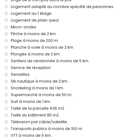
lit supplémentaire et lit bébé/lit d'enfant (sur demande)
Logement adapté au nombre spécifié de personnes.
Activités de divertissement et loisirs pour vos vacances à
Logement au 1 étage
Jávea, Costa Blanca
Logement de plain-pied.
bar, promenade (Paseo Marítimo et Jávea) (à moins de
Micro-ondes
500 mètres de la maison)
Pêche à moins de 2 km.
cinéma (à moins de 1000 mètres de la maison)
Plage à moins de 200 m.
théâtre et discothèque (à moins de 5 kilomètres de la
Planche à voile à moins de 2 km.
maison)
Plongée à moins de 2 km.
Sites et culture à Jávea, Costa Blanca
Sentiers de randonnée à moins de 5 km.
Service de réception
musée (Histórico de Jávea), église (San Bartolomé, Jávea),
Serviettes
ruine (Molinos de Viento, Jávea), monument (Pueblo
Histórico, Jávea), bâtiment architectural (Histórico de
Ski nautique à moins de 2 km.
Jávea), lieu historique (Pueblo Histórico et Jávea) (à moins
Snorkeling à moins de 1 km.
de 5 kilomètres de l'hébergement)
Supermarché à moins de 50 m.
château (Portal de la Vila et Dénia) (à moins de 25
Surf à moins de 1 km.
kilomètres de l'hébergement)
Taille de la parcelle 436 m2.
Sports
Taille du bâtiment 95 m2.
Télévision par câble/satellite
cyclisme, canoë, kayak, snorkeling, et surf (à moins de 1000
mètres de l'appartement)
Transports publics à moins de 100 m.
tennis, randonnée, VTT, escalade, pêche, plongée, planche
VTT à moins de 5 km.