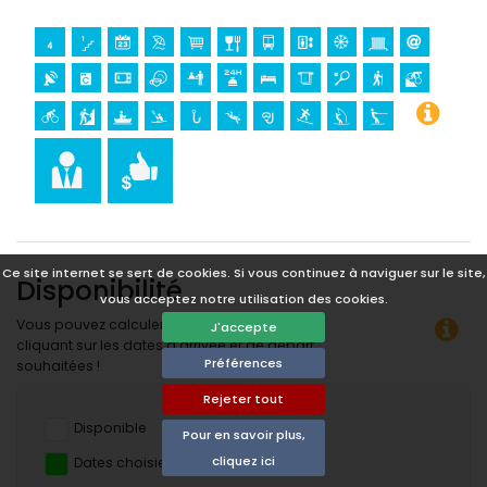
à voile, et ski nautique (à moins de 5 kilomètres de
l'appartement)
golf et équitation (à moins de 10 kilomètres de
l'appartement)
Ce site internet se sert de cookies. Si vous continuez à naviguer sur le site,
Disponibilité
vous acceptez notre utilisation des cookies.
Vous pouvez calculer le prix de la location en
J'accepte
cliquant sur les dates d’arrivée et de départ
Préférences
souhaitées !
Rejeter tout
Disponible
Pour en savoir plus,
cliquez ici
Dates choisies