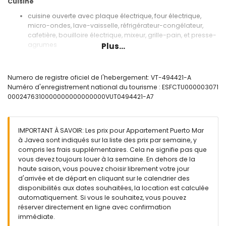
Cuisine
cuisine ouverte avec plaque électrique, four électrique,
micro-ondes, lave-vaisselle, réfrigérateur-congélateur,
cafetière, bouilloire électrique, mixeur, grille-pain, et presse-
agrumes
Plus...
Chambres et salles de bain
chambre avec lit double
Numero de registre oficiel de l'hebergement: VT-494421-A
chambre avec 2 lits simples et ventilateur
Numéro d'enregistrement national du tourisme : ESFCTU000003071
salle de bain avec lavabo simple, douche, et sèche-
0002476310000000000000000VUT0494421-A7
cheveux
Extérieur de l'appartement
IMPORTANT À SAVOIR: Les prix pour Appartement Puerto Mar
terrain clôturé
à Javea sont indiqués sur la liste des prix par semaine, y
compris les frais supplémentaires. Cela ne signifie pas que
Plus d'informations
vous devez toujours louer à la semaine. En dehors de la
ville la plus proche: Jávea (à moins de 2 kilomètres de
haute saison, vous pouvez choisir librement votre jour
l'appartement)
d'arrivée et de départ en cliquant sur le calendrier des
rivage ou rive la plus proche: la Méditerranée, Jávea (à
disponibilités aux dates souhaitées, la location est calculée
moins de 200 mètres de l'appartement)
automatiquement. Si vous le souhaitez, vous pouvez
plage la plus proche: Playa de la Grava (à moins de 200
réserver directement en ligne avec confirmation
mètres de l'appartement)
immédiate.
port de plaisance le plus proche: Club Náutico Jávea (à