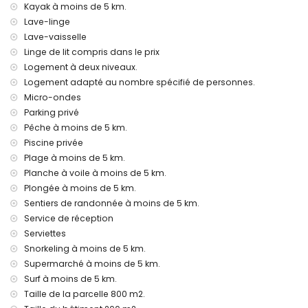
Kayak à moins de 5 km.
Équipements et services inclus dans le prix de location de
Lave-linge
cette maison de vacances
Lave-vaisselle
Internet (fibre optique)
Linge de lit compris dans le prix
Fer et planche à repasser
Logement à deux niveaux.
Linge de lit et serviettes
Logement adapté au nombre spécifié de personnes.
Service de réception et service d'urgence 24 heures sur 24
Micro-ondes
Chauffage central et climatisation
Parking privé
Équipements et services à supplément
Pêche à moins de 5 km.
Lit supplémentaire (sur demande)
Piscine privée
Plage à moins de 5 km.
Divertissements et activités de loisirs pour vos vacances à
Planche à voile à moins de 5 km.
Jávea, Costa Blanca
Plongée à moins de 5 km.
Discothèque, bar et promenade (El Arenal) (à moins de 5
Sentiers de randonnée à moins de 5 km.
kilomètres de la maison)
Service de réception
Sites et culture à Jávea, Costa Blanca
Serviettes
Snorkeling à moins de 5 km.
Musée (Histórico de Jávea, Jávea), Église (San Bartolomé,
Supermarché à moins de 5 km.
Pueblo, Jávea), Ruine (Molinos de Viento, Jávea),
Monument (Pueblo de Jávea, Jávea), Bâtiment
Surf à moins de 5 km.
architectural (Pueblo de Jávea, Jávea), Lieu historique
Taille de la parcelle 800 m2.
(Pueblo de Jávea et Jávea) (à moins de 5 kilomètres de