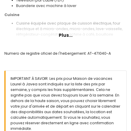
Télévision par câble (TDT)
Buanderie avec machine à laver
Cuisine
Cuisine équipée avec plaque de cuisson électrique, four
électrique et à micro-ondes, micro-ondes, lave-vaisselle,
réfrigérateur-congélateur, machine à café, bouilloire
Plus...
électrique, mixeur, grille-pain et presse-agrumes
Chambres et salles de bains
Numero de registre oficiel de l'hebergement: AT-471040-A
2 chambres avec air conditionné, chacune avec 2 lits
simples
3 chambres, chacune avec 2 lits simples
Salle de bains avec double lavabo, baignoire/douche,
IMPORTANT À SAVOIR: Les prix pour Maison de vacances
bidet et toilette
Laurel à Javea sont indiqués sur la liste des prix par
2 salles de bains chacune avec lavabo simple, douche et
semaine, y compris les frais supplémentaires. Cela ne
toilette
signifie pas que vous devez toujours louer à la semaine. En
Extérieur de cette maison de vacances
dehors de la haute saison, vous pouvez choisir librement
votre jour d'arrivée et de départ en cliquant sur le calendrier
Terrain clos
des disponibilités aux dates souhaitées, la location est
Piscine privée mesurant 12m x 6m et 2m de profondeur
calculée automatiquement. Si vous le souhaitez, vous
Beau jardin avec pelouse, gravier, arbres et mobilier de
pouvez réserver directement en ligne avec confirmation
jardin avec transats
immédiate.
3 terrasses, dont 2 couvertes