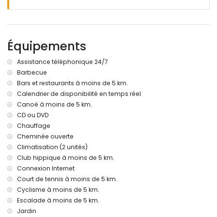
Barbecue
Douche extérieure
Espace salon extérieur et espace repas extérieur
3 places de parking privées
Équipements
Informations supplémentaires
Assistance téléphonique 24/7
Ville la plus proche : Jávea (à moins de 5 kilomètres de la
Barbecue
maison)
Bars et restaurants à moins de 5 km.
Rivière ou rive la plus proche : Mer Méditerranée, Jávea (à
moins de 5 kilomètres de la maison)
Calendrier de disponibilité en temps réel
Plage la plus proche : El Arenal, Jávea (à moins de 5
Canoë à moins de 5 km.
kilomètres de la maison)
CD ou DVD
Port le plus proche : Aduanas del Mar (à moins de 5
Chauffage
kilomètres de la maison)
Cheminée ouverte
Parc le plus proche : Montgó, Jávea (à moins de 5
Climatisation (2 unités)
kilomètres de la maison)
Club hippique à moins de 5 km.
Aéroport le plus proche : Alicante (à moins de 100
kilomètres de la maison)
Connexion Internet
Deuxième aéroport le plus proche : Valence (à plus de 100
Court de tennis à moins de 5 km.
kilomètres)
Cyclisme à moins de 5 km.
Animaux non admis
Escalade à moins de 5 km.
L'hébergement est très adapté pour les familles avec
Jardin
enfants