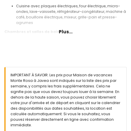
Cuisine avec plaques électriques, four électrique, micro-
ondes, lave-vaisselle, réfrigérateur-congélateur, machine à
café, bouilloire électrique, mixeur, grille-pain et presse-
agrumes
Plus...
Chambres et salles de bains
3 chambres avec climatisation, chacune avec 2 lits simples
(mesurant 190 par 90 cm)
2 salles de bains chacune avec lavabo simple,
combinaison baignoire/douche, bidet et toilettes
Extérieur de cette maison de vacances
Terrain clôturé
IMPORTANT À SAVOIR: Les prix pour Maison de vacances
Piscine privée mesurant 10 m x 5 m et 2 m de profondeur
Monte Rosa à Javea sont indiqués sur la liste des prix par
Jardin avec gravier, arbres et mobilier de jardin avec
semaine, y compris les frais supplémentaires. Cela ne
transats
signifie pas que vous devez toujours louer à la semaine. En
3 terrasses, dont 1 couverte
dehors de la haute saison, vous pouvez choisir librement
Barbecue
votre jour d'arrivée et de départ en cliquant sur le calendrier
Espace de repos extérieur et espace à manger extérieur
des disponibilités aux dates souhaitées, la location est
Place de parking commune
calculée automatiquement. Si vous le souhaitez, vous
pouvez réserver directement en ligne avec confirmation
Informations supplémentaires
immédiate.