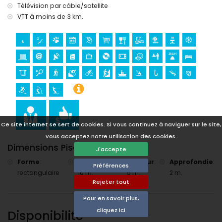
Télévision par câble/satellite
moins de 5 kilomètres de la maison)
Golf (Club de Golf de Jávea) et équitation (à moins de 10
VTT à moins de 3 km.
kilomètres de la maison)
Ce site internet se sert de cookies. Si vous continuez à naviguer sur le site,
vous acceptez notre utilisation des cookies.
Dimensions Piscine
J'accepte
Forme
:
Longueur
:
Largeur
:
Approfondie
:
Préférences
rectangulaire
10 m.
5 m.
2 m.
Rejeter tout
Pour en savoir plus,
cliquez ici
Disponibilité