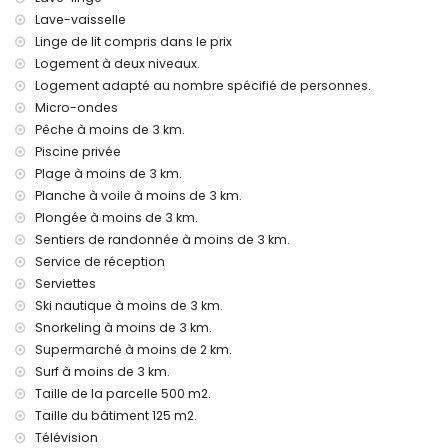
Chauffage par air et climatisation
Lave-vaisselle
Linge de lit compris dans le prix
Installations et services avec supplément
Logement à deux niveaux.
Lit supplémentaire et lits/couffins pour enfants (sur
Logement adapté au nombre spécifié de personnes.
demande)
Micro-ondes
Divertissement et activités de loisirs pour vos vacances à
Pêche à moins de 3 km.
Jávea, Costa Blanca
Piscine privée
Bar (à moins de 5 kilomètres de la maison)
Plage à moins de 3 km.
Planche à voile à moins de 3 km.
Sites et culture à Jávea, Costa Blanca
Plongée à moins de 3 km.
Musée (Pueblo Histórico, Jávea), église (San Bartolomé,
Sentiers de randonnée à moins de 3 km.
Jávea), ruine (Pueblo Histórico, Jávea), monument (Pueblo
Service de réception
Histórico, Jávea), bâtiment architectural (Pueblo Histórico,
Serviettes
Jávea), lieu historique (Pueblo Histórico et Jávea) (à moins
Ski nautique à moins de 3 km.
de 10 kilomètres de l'hébergement)
Château (Portal de la Vila et Denia) (à moins de 25
Snorkeling à moins de 3 km.
kilomètres de l'hébergement)
Supermarché à moins de 2 km.
Surf à moins de 3 km.
Sports
Taille de la parcelle 500 m2.
Tennis (à moins de 1000 mètres de la maison)
Taille du bâtiment 125 m2.
Randonnée, VTT, cyclisme, escalade, canoë, kayak, pêche,
Télévision
plongée, snorkeling, surf, planche à voile et ski nautique (à