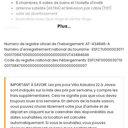
8 chambres, 6 salles de bains et 1 toilette d'invité
antenne satellite (ASTRA) et télévision par câble (TDT)
salle de divertissement
buanderie avec lave-linge et sèche-linge
Plus...
Cuisine
cuisine avec plaque de cuisson au gaz, four électrique,
micro-ondes, lave-vaisselle, réfrigérateur, congélateur,
Numero de registre oficiel de l'hebergement: AT-434846-A
machine à café, bouilloire électrique, mixeur, grille-pain et
Numéro d'enregistrement national du tourisme : ESFCTU000003071
presse-agrumes
0001708470000000000000000000VT434846A6
Code du registre national des hébergements: ESFCNT0000030710
Chambres et salles de bains
0017084700000000000000000000000000007
2 chambres avec climatisation, chacune avec un lit queen
size (200 x 160 cm) et salle de bains en suite
2 chambres avec climatisation, chacune avec un lit queen
IMPORTANT À SAVOIR: Les prix pour Villa Adsubia 22 à Javea
size (200 x 160 cm), télévision, lecteur DVD et salle de bains
sont indiqués sur la liste des prix par semaine, y compris les
en suite
frais supplémentaires. Cela ne signifie pas que vous devez
chambre avec climatisation et lit queen size (200 x 160 cm)
toujours louer à la semaine. En dehors de la haute saison,
chambre avec climatisation et 4 lits simples (200 x 90 cm)
vous pouvez choisir librement votre jour d'arrivée et de
chambre avec climatisation et 2 lits simples (200 x 90 cm)
départ en cliquant sur le calendrier des disponibilités aux
chambre avec climatisation et 6 lits simples (200 x 90 cm)
dates souhaitées, la location est calculée
salle de bains en suite avec double lavabo, baignoire,
automatiquement. Si vous le souhaitez, vous pouvez
douche et toilette