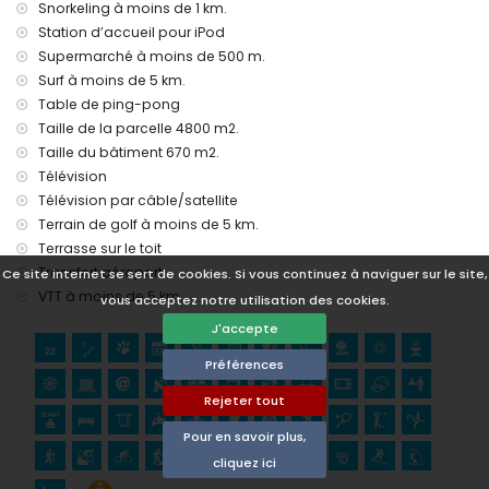
Snorkeling à moins de 1 km.
Installations et services privés avec supplément
Station d’accueil pour iPod
Supermarché à moins de 500 m.
service aéroport
Surf à moins de 5 km.
chauffage central
lit supplémentaire et lits/berceaux pour enfants (sur
Table de ping-pong
demande)
Taille de la parcelle 4800 m2.
Taille du bâtiment 670 m2.
Activités de divertissement et de loisirs pour vos vacances
Télévision
à Jávea, Costa Blanca
Télévision par câble/satellite
promenade (El Arenal et Jávea) (à moins de 1000 mètres de
Terrain de golf à moins de 5 km.
la maison)
Terrasse sur le toit
cinéma, théâtre et bar (à moins de 5 kilomètres de la
Transfert aéroport
maison)
Ce site internet se sert de cookies. Si vous continuez à naviguer sur le site,
VTT à moins de 5 km.
vous acceptez notre utilisation des cookies.
Sites et culture à Jávea, Costa Blanca
J'accepte
musée (Histórico de Jávea, Jávea), église (San Bartolomé,
Pueblo, Jávea), monument (Pueblo de Jávea, Jávea),
Préférences
bâtiment architectural (Histórico de Jávea, Jávea), lieu
historique (Pueblo de Jávea et Jávea) (à moins de 5
Rejeter tout
kilomètres de l'hébergement)
Pour en savoir plus,
ruine (Molinos de Viento et Jávea) (à moins de 10 kilomètres
de l'hébergement)
cliquez ici
château (Portal de la Vila et Dénia) (à moins de 25