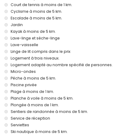
mètres de la villa)
Court de tennis à moins de 1 km.
port le plus proche : Puerto Aduanas del Mar, Jávea (à
Cyclisme à moins de 5 km.
moins de 5 kilomètres de la villa)
parc le plus proche : Pinisol, Jávea (à moins de 2 kilomètres
Escalade à moins de 5 km.
de la villa)
Jardin
aéroport le plus proche : Alicante (à moins de 100
Kayak à moins de 5 km.
kilomètres de la villa)
Lave-linge et sèche-linge
deuxième aéroport le plus proche : Valence (> 100
Lave-vaisselle
kilomètres)
Linge de lit compris dans le prix
animaux de compagnie admis
L'hébergement convient parfaitement aux familles avec
Logement à trois niveaux.
enfants
Logement adapté au nombre spécifié de personnes.
Micro-ondes
Installations et services privés inclus dans le prix de
Pêche à moins de 5 km.
location
Piscine privée
internet (WiFi)
Plage à moins de 1 km.
aspirateur et fer et planche à repasser
Planche à voile à moins de 5 km.
linge de lit et serviettes
Plongée à moins de 1 km.
service de réception et service d'urgence 24 heures sur 24
console de jeux (Wii)
Sentiers de randonnée à moins de 5 km.
climatisation
Service de réception
Serviettes
Installations/services communs
Ski nautique à moins de 5 km.
billard, tennis de table et baby-foot